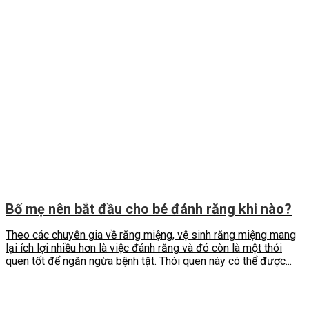
Bố mẹ nên bắt đầu cho bé đánh răng khi nào?
Theo các chuyên gia về răng miệng, vệ sinh răng miệng mang
lại ích lợi nhiều hơn là việc đánh răng và đó còn là một thói
quen tốt để ngăn ngừa bệnh tật. Thói quen này có thể được...