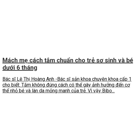
Mách mẹ cách tắm chuẩn cho trẻ sơ sinh và bé
dưới 6 tháng
Bác sĩ Lê Thị Hoàng Anh -Bác sĩ sản khoa chuyên khoa cấp 1
cho biết: Tắm không đúng cách có thể gây ảnh hưởng đến cơ
thể nhỏ bé và làn da mỏng manh của trẻ. Vì vậy Bibo...