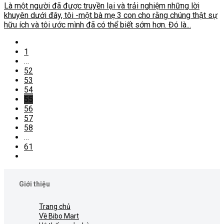
Là một người đã được truyền lại và trải nghiệm những lời
khuyên dưới đây, tôi -một bà mẹ 3 con cho rằng chúng thật sự
hữu ích và tôi ước mình đã có thể biết sớm hơn. Đó là...
1
…
52
53
54
55
56
57
58
…
61
Giới thiệu
Trang chủ
Về Bibo Mart