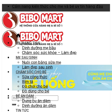
Skip
Cẩm nang kiến thức cho mẹ và bé uy tín hàng đầu
to
content
MẸ MANG THAI
Dinh dưỡng mẹ bầu
Chăm sóc sức khỏe – Làm đẹp
MẸ SAU SINH
Nuôi con bằng sữa mẹ
Làm đẹp sau sinh
CHĂM SÓC CHO BÉ
Sữa công thức
Bỉm tã
Đồ chơi cho bé
Đồ dùng cho bé
BÉ ĂN DẶM
Dụng cụ ăn dặm
Dinh dưỡng ăn dặm
TIN TỨC