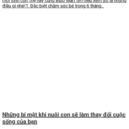
mới sinh con, mẹ hãy cùng Bibo Mart tìm hiểu xem đó là những
điều gì nhé!1. Đặc biệt chăm sóc bé trong 6 tháng...
Những bí mật khi nuôi con sẽ làm thay đổi cuộc
sống của bạn