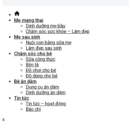
Mẹ mang thai
Dinh dưỡng mẹ bầu
Chăm sóc sức khỏe – Làm đẹp
Mẹ sau sinh
Nuôi con bằng sữa mẹ
Làm đẹp sau sinh
Chăm sóc cho bé
Sữa công thức
Bỉm tã
Đồ chơi cho bé
Đồ dùng cho bé
Bé ăn dặm
Dụng cụ ăn dặm
Dinh dưỡng ăn dặm
Tin tức
Tin tức – hoạt động
Báo chí
x