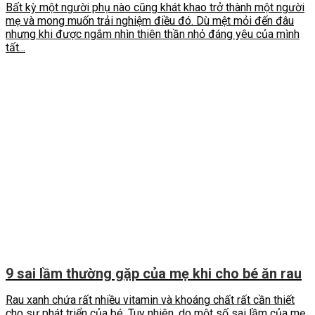
Bất kỳ một người phụ nào cũng khát khao trở thành một người
mẹ và mong muốn trải nghiệm điều đó. Dù mệt mỏi đến đâu
nhưng khi được ngắm nhìn thiên thần nhỏ đáng yêu của mình
tất...
9 sai lầm thường gặp của mẹ khi cho bé ăn rau
Rau xanh chứa rất nhiều vitamin và khoáng chất rất cần thiết
cho sự phát triển của bé. Tuy nhiên, do một số sai lầm của mẹ