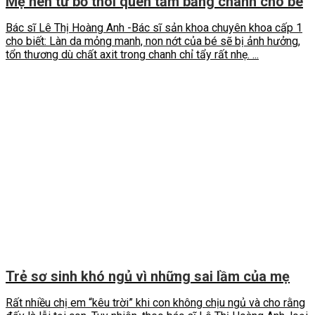
Mẹ nên từ bỏ thói quen tắm bằng chanh cho bé
Bác sĩ Lê Thị Hoàng Anh -Bác sĩ sản khoa chuyên khoa cấp 1
cho biết: Làn da mỏng manh, non nớt của bé sẽ bị ảnh hưởng,
tổn thương dù chất axit trong chanh chỉ tẩy rất nhẹ. ...
Trẻ sơ sinh khó ngủ vì những sai lầm của mẹ
Rất nhiều chị em “kêu trời” khi con không chịu ngủ và cho rằng