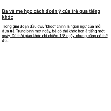
Ba và mẹ học cách đoán ý của trẻ qua tiếng
khóc
Trong giai đoạn đầu đời, “khóc” chính là ngôn ngữ của mỗi
đứa trẻ. Trung bình một ngày, bé có thể khóc hơn 3 tiếng một
ngày. Dù thời gian khóc chỉ chiếm 1/8 ngày, nhưng cũng có thể
để...