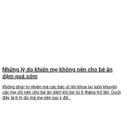
Những lý do khiến mẹ không nên cho bé ăn
dặm quá sớm
Không phải tự nhiên mà các bác sĩ nhi khoa lại luôn khuyên
các mẹ chỉ nên cho bé ăn dặm khi bé từ 6 tháng trở lên. Dưới
đây là 6 lý do mà mẹ nên lưu ý để...