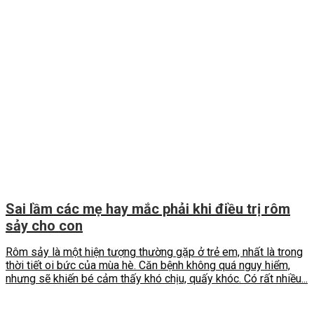
Sai lầm các mẹ hay mắc phải khi điều trị rôm
sảy cho con
Rôm sảy là một hiện tượng thường gặp ở trẻ em, nhất là trong
thời tiết oi bức của mùa hè. Căn bệnh không quá nguy hiểm,
nhưng sẽ khiến bé cảm thấy khó chịu, quấy khóc. Có rất nhiều...