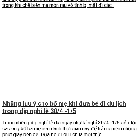
trong khi chế biến mà món rau vô tình bị mất đi các...
Những lưu ý cho bố mẹ khi đưa bé đi du lịch
trong dịp nghỉ lễ 30/4 -1/5
Trong những dịp nghỉ lễ dài ngày như kỉ nghỉ 30/4 -1/5 sắp tới
các ông bố bà mẹ nên dành thời gian này để trải nghiệm những
phút giây bên bé. Đưa bé đi du lịch là một thử...