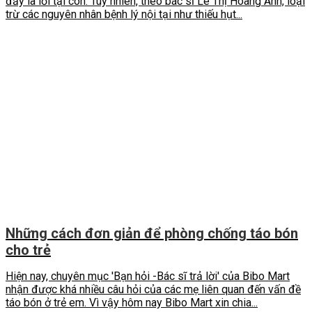
đấy là lỗi tại con. Tuy nhiên, theo bác sĩ Lê Thị Hoàng Anh, loại
trừ các nguyên nhân bệnh lý nội tại như thiếu hụt...
Những cách đơn giản để phòng chống táo bón
cho trẻ
Hiện nay, chuyên mục 'Bạn hỏi -Bác sĩ trả lời' của Bibo Mart
nhận được khá nhiều câu hỏi của các mẹ liên quan đến vấn đề
táo bón ở trẻ em. Vì vậy hôm nay Bibo Mart xin chia...