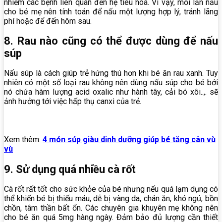
nhiễm các bệnh liên quan đến hệ tiêu hóa. Vì vậy, mỗi lần nấu
cho bé mẹ nên tính toán để nấu một lượng hợp lý, tránh lãng
phí hoặc để đến hôm sau.
8. Rau nào cũng có thể được dùng để nấu
súp
Nấu súp là cách giúp trẻ hứng thú hơn khi bé ăn rau xanh. Tuy
nhiên có một số loại rau không nên dùng nấu súp cho bé bởi
nó chứa hàm lượng acid oxalic như hành tây, cải bó xôi..,. sẽ
ảnh hưởng tới việc hấp thụ canxi của trẻ.
Xem thêm:
4 món súp giàu dinh dưỡng giúp bé tăng cân vù
vù
9. Sử dụng quá nhiều cà rốt
Cà rốt rất tốt cho sức khỏe của bé nhưng nếu quá lạm dụng có
thể khiến bé bị thiếu máu, dễ bị vàng da, chán ăn, khó ngủ, bồn
chồn, tâm thần bất ổn. Các chuyên gia khuyên mẹ không nên
cho bé ăn quá 5mg hàng ngày. Đảm bảo đủ lượng cần thiết