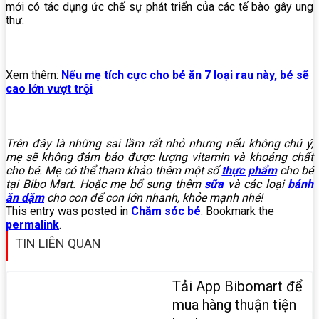
mới có tác dụng ức chế sự phát triển của các tế bào gây ung
thư.
Xem thêm:
Nếu mẹ tích cực cho bé ăn 7 loại rau này, bé sẽ
cao lớn vượt trội
Trên đây là những sai lầm rất nhỏ nhưng nếu không chú ý,
mẹ sẽ không đảm bảo được lượng vitamin và khoáng chất
cho bé. Mẹ có thể tham khảo thêm một số
thực phẩm
cho bé
tại Bibo Mart. Hoặc mẹ bổ sung thêm
sữa
và các loại
bánh
ăn dặm
cho con để con lớn nhanh, khỏe mạnh nhé!
This entry was posted in
Chăm sóc bé
. Bookmark the
permalink
.
TIN LIÊN QUAN
Tải App Bibomart để
mua hàng thuận tiện