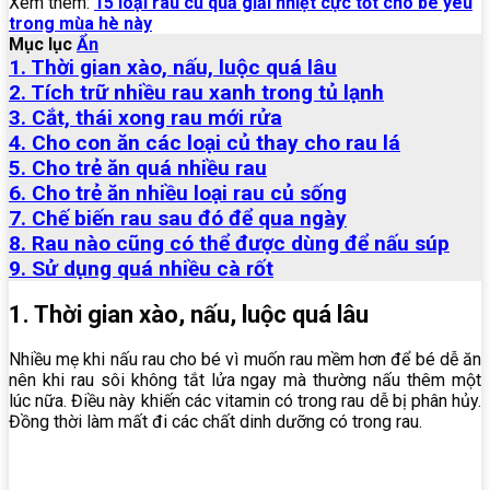
Xem thêm:
15 loại rau củ quả giải nhiệt cực tốt cho bé yêu
trong mùa hè này
Mục lục
Ẩn
1. Thời gian xào, nấu, luộc quá lâu
2. Tích trữ nhiều rau xanh trong tủ lạnh
3. Cắt, thái xong rau mới rửa
4. Cho con ăn các loại củ thay cho rau lá
5. Cho trẻ ăn quá nhiều rau
6. Cho trẻ ăn nhiều loại rau củ sống
7. Chế biến rau sau đó để qua ngày
8. Rau nào cũng có thể được dùng để nấu súp
9. Sử dụng quá nhiều cà rốt
1. Thời gian xào, nấu, luộc quá lâu
Nhiều mẹ khi nấu rau cho bé vì muốn rau mềm hơn để bé dễ ăn
nên khi rau sôi không tắt lửa ngay mà thường nấu thêm một
lúc nữa. Điều này khiến các vitamin có trong rau dễ bị phân hủy.
Đồng thời làm mất đi các chất dinh dưỡng có trong rau.