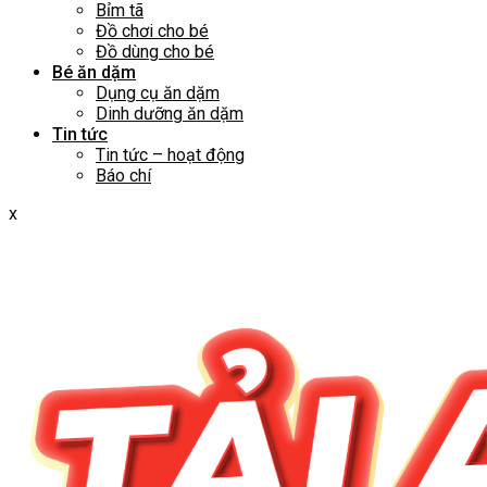
Bỉm tã
Đồ chơi cho bé
Đồ dùng cho bé
Bé ăn dặm
Dụng cụ ăn dặm
Dinh dưỡng ăn dặm
Tin tức
Tin tức – hoạt động
Báo chí
x