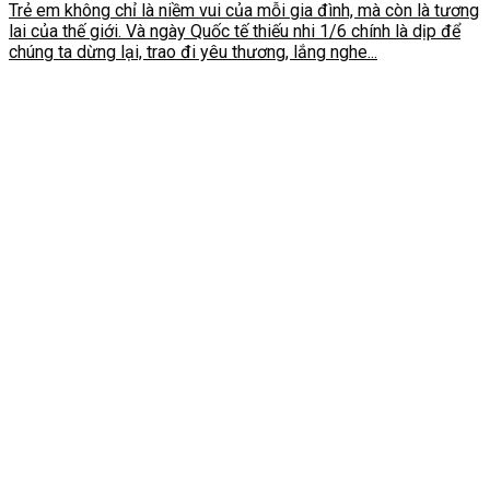
Trẻ em không chỉ là niềm vui của mỗi gia đình, mà còn là tương
lai của thế giới. Và ngày Quốc tế thiếu nhi 1/6 chính là dịp để
chúng ta dừng lại, trao đi yêu thương, lắng nghe...