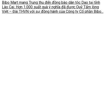
Bibo Mart mang Trung thu đến đồng bào dân tộc Dao tại tỉnh
Lào Cai. Hơn 1.000 suất quà ý nghĩa đã được Quỹ Tấm lòng
Việt – Đài THVN với sự đồng hành của Công ty Cổ phần Bibo...