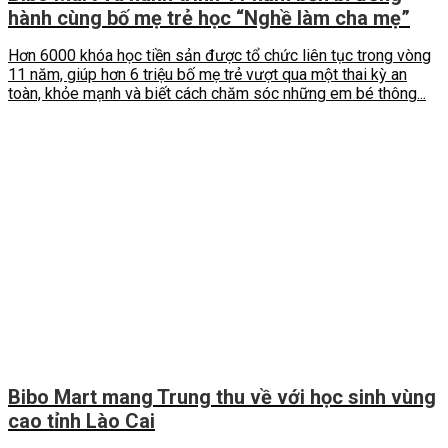
hành cùng bố mẹ trẻ học “Nghề làm cha mẹ”
Hơn 6000 khóa học tiền sản được tổ chức liên tục trong vòng
11 năm, giúp hơn 6 triệu bố mẹ trẻ vượt qua một thai kỳ an
toàn, khỏe mạnh và biết cách chăm sóc những em bé thông...
Bibo Mart mang Trung thu về với học sinh vùng
cao tỉnh Lào Cai