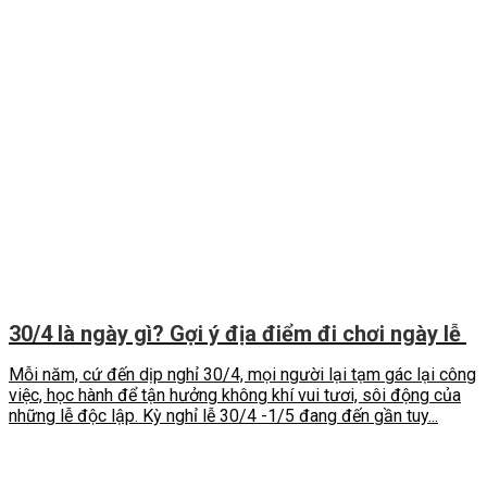
30/4 là ngày gì? Gợi ý địa điểm đi chơi ngày lễ
Mỗi năm, cứ đến dịp nghỉ 30/4, mọi người lại tạm gác lại công
việc, học hành để tận hưởng không khí vui tươi, sôi động của
những lễ độc lập. Kỳ nghỉ lễ 30/4 -1/5 đang đến gần tuy...