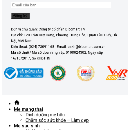
Đơn vị chủ quản: Công ty cổ phần Bibomart TM
Địa chỉ: 120 Trần Duy Hưng, Phường Trung Hòa, Quận Cầu Giấy, Hà
Nội, Việt Nam
Điện thoại: (024) 73091168 - Email: cskh@bibomart.com.vn
Mã số thuế / Mã số doanh nghiệp: 0108024302, Ngày cấp:
16/10/2017, Sở KHĐTHN
Mẹ mang thai
Dinh dưỡng mẹ bầu
Chăm sóc sức khỏe – Làm đẹp
Mẹ sau sinh