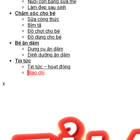
Nuôi con bằng sữa mẹ
Làm đẹp sau sinh
Chăm sóc cho bé
Sữa công thức
Bỉm tã
Đồ chơi cho bé
Đồ dùng cho bé
Bé ăn dặm
Dụng cụ ăn dặm
Dinh dưỡng ăn dặm
Tin tức
Tin tức – hoạt động
Báo chí
x