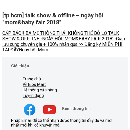
[tp.hcm] talk show & offline – ngày hội
"mom&baby fair 2018"
CẤP BÁO!! BA MẸ THÔNG THÁI KHÔNG THỂ BỎ LỠ TALK
SHOW & OFFLINE -NGÀY HỘI 'MOM&BABY FAIR 2018' -Giao
lưu cùng chuyên gia + 100% nhận quà >> Đăng ký MIỄN PHÍ
TẠI ĐÂYNgày hội Mom...
Giới thiệu
Trang chủ
Về Bibo Mart
Hệ thống cửa hàng
Tuyển dụng
Kênh thông tin
Nhập Email để có thể nhận được thông tin đầy đủ và mới
nhất mỗi khi có khuyến mãi