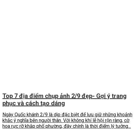
Top 7 địa điểm chụp ảnh 2/9 đẹp- Gợi ý trang
phục và cách tạo dáng
Ngày Quốc khánh 2/9 là dịp đặc biệt để lưu giữ những khoảnh
khắc ý nghĩa bên người thân. Với không khí lễ hội rộn ràng, cờ
hoa rực rỡ khắp phố phường, đây chính là thời điểm lý tưởng...