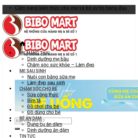
Skip
Cẩm nang kiến thức cho mẹ và bé uy tín hàng đầu
to
content
MẸ MANG THAI
Dinh dưỡng mẹ bầu
Chăm sóc sức khỏe – Làm đẹp
MẸ SAU SINH
Nuôi con bằng sữa mẹ
Làm đẹp sau sinh
CHĂM SÓC CHO BÉ
Sữa công thức
Bỉm tã
Đồ chơi cho bé
Đồ dùng cho bé
BÉ ĂN DẶM
Dụng cụ ăn dặm
Dinh dưỡng ăn dặm
TIN TỨC