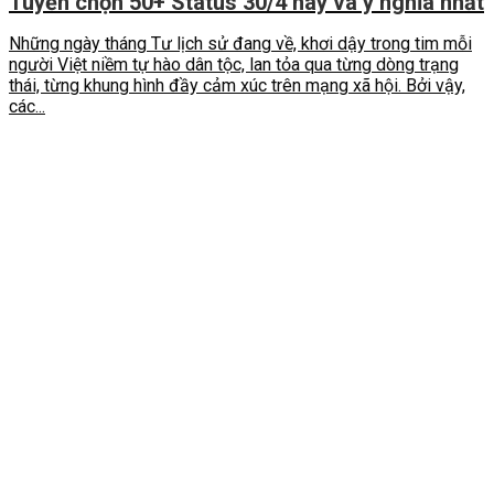
Tuyển chọn 50+ Status 30/4 hay và ý nghĩa nhất
Những ngày tháng Tư lịch sử đang về, khơi dậy trong tim mỗi
người Việt niềm tự hào dân tộc, lan tỏa qua từng dòng trạng
thái, từng khung hình đầy cảm xúc trên mạng xã hội. Bởi vậy,
các...