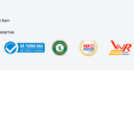
ệt Nam
ở KHĐTHN