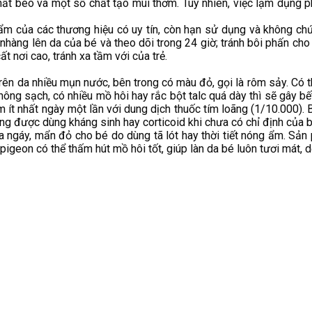
chất béo và một số chất tạo mùi thơm. Tuy nhiên, việc lạm dụng p
hẩm của các thương hiệu có uy tín, còn hạn sử dụng và không chứ
 nhàng lên da của bé và theo dõi trong 24 giờ; tránh bôi phấn cho 
 nơi cao, tránh xa tầm với của trẻ.
ra trên da nhiều mụn nước, bên trong có màu đỏ, gọi là rôm sảy. Có
ông sạch, có nhiều mồ hôi hay rắc bột talc quá dày thì sẽ gây bết,
m ít nhất ngày một lần với dung dịch thuốc tím loãng (1/10.000).
ng được dùng kháng sinh hay corticoid khi chưa có chỉ định của b
a ngáy, mẩn đỏ cho bé do dùng tã lót hay thời tiết nóng ẩm. Sản
igeon có thể thấm hút mồ hôi tốt, giúp làn da bé luôn tươi mát, d