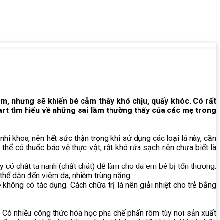
ểm, nhưng sẽ khiến bé cảm thấy khó chịu, quấy khóc. Có rất
art tìm hiểu về những sai lầm thường thấy của các mẹ trong
hi khoa, nên hết sức thận trọng khi sử dụng các loại lá này, cần
 thể có thuốc bảo vệ thực vật, rất khó rửa sạch nên chưa biết là
ày có chất ta nanh (chất chát) dễ làm cho da em bé bị tổn thương.
 thể dẫn đến viêm da, nhiễm trùng nặng.
 không có tác dụng. Cách chữa trị là nên giải nhiệt cho trẻ bằng
 Có nhiều công thức hóa học pha chế phấn rôm tùy nơi sản xuất