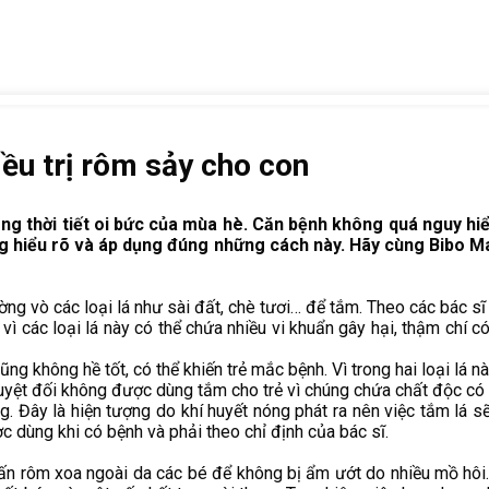
ều trị rôm sảy cho con
ong thời tiết oi bức của mùa hè. Căn bệnh không quá nguy hi
cũng hiểu rõ và áp dụng đúng những cách này. Hãy cùng Bibo M
ng vò các loại lá như sài đất, chè tươi… để tắm. Theo các bác sĩ n
 các loại lá này có thể chứa nhiều vi khuẩn gây hại, thậm chí có
g không hề tốt, có thể khiến trẻ mắc bệnh. Vì trong hai loại lá n
o tuyệt đối không được dùng tắm cho trẻ vì chúng chứa chất độc có
. Đây là hiện tượng do khí huyết nóng phát ra nên việc tắm lá sẽ
ợc dùng khi có bệnh và phải theo chỉ định của bác sĩ.
hấn rôm xoa ngoài da các bé để không bị ẩm ướt do nhiều mồ hôi.