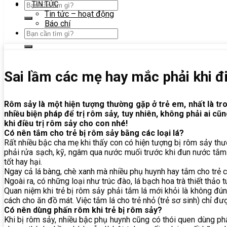
TIN TỨC
Tin tức – hoạt động
Báo chí
Sai lầm các mẹ hay mắc phải khi đi
Rôm sảy là một hiện tượng thường gặp ở trẻ em, nhất là tr
nhiều biện pháp để trị rôm sảy, tuy nhiên, không phải ai 
khi điều trị rôm sảy cho con nhé!
Có nên tắm cho trẻ bị rôm sảy bằng các loại lá?
Rất nhiều bậc cha mẹ khi thấy con có hiện tượng bị rôm sảy thườ
phải rửa sạch, kỹ, ngâm qua nước muối trước khi đun nước tắm vì
tốt hay hại.
Ngay cả lá bàng, chè xanh mà nhiều phụ huynh hay tắm cho trẻ cũn
Ngoài ra, có những loại như trúc đào, lá bạch hoa trà thiết thả
Quan niệm khi trẻ bị rôm sảy phải tắm lá mới khỏi là không đúng
cách cho ăn đồ mát. Việc tắm lá cho trẻ nhỏ (trẻ sơ sinh) chỉ đư
Có nên dùng phấn rôm khi trẻ bị rôm sảy?
Khi bị rôm sảy, nhiều bậc phụ huynh cũng có thói quen dùng p