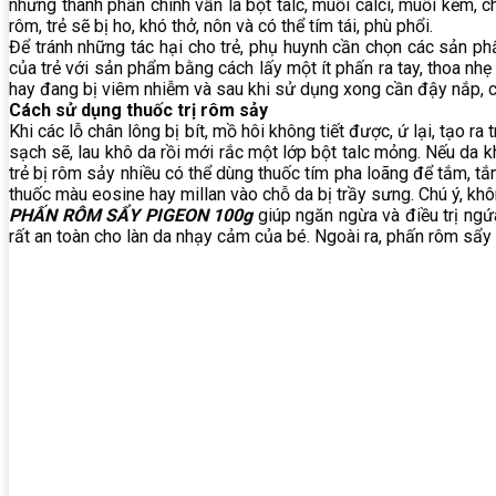
nhưng thành phần chính vẫn là bột talc, muối calci, muối kẽm, 
rôm, trẻ sẽ bị ho, khó thở, nôn và có thể tím tái, phù phổi.
Để tránh những tác hại cho trẻ, phụ huynh cần chọn các sản p
của trẻ với sản phẩm bằng cách lấy một ít phấn ra tay, thoa nhẹ
hay đang bị viêm nhiễm và sau khi sử dụng xong cần đậy nắp, cất
Cách sử dụng thuốc trị rôm sảy
Khi các lỗ chân lông bị bít, mồ hôi không tiết được, ứ lại, tạo 
sạch sẽ, lau khô da rồi mới rắc một lớp bột talc mỏng. Nếu da kh
trẻ bị rôm sảy nhiều có thể dùng thuốc tím pha loãng để tắm, tắ
thuốc màu eosine hay millan vào chỗ da bị trầy sưng. Chú ý, khô
PHẤN RÔM SẨY PIGEON 100g
giúp ngăn ngừa và điều trị ngứ
rất an toàn cho làn da nhạy cảm của bé. Ngoài ra, phấn rôm sẩy p