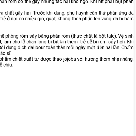
hấn rôm có thể gây những tác hại khó ngờ. Khi hít phải bụi phấn
a chất gây hại. Trước khi dùng, phụ huynh cần thử phản ứng da
trẻ ở nơi có nhiều gió, quạt; không thoa phấn lên vùng da bị hăm
 thể phòng rôm sảy bằng phấn rôm (thực chất là bột talc). Vệ sinh
 làm cho lỗ chân lông bị bít kín thêm, trẻ dễ bị rôm sảy hơn. Khi
 Bôi dung dịch dalibour toàn thân mỗi ngày một đến hai lần. Chấm
ác sĩ.
 phẩm chiết xuất từ dược thảo jojoba với hương thơm nhẹ nhàng,
ễ chịu.