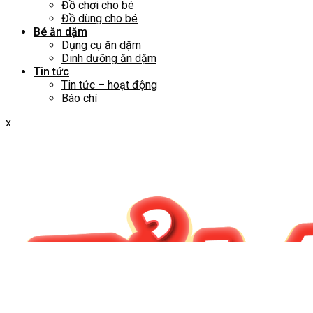
Đồ chơi cho bé
Đồ dùng cho bé
Bé ăn dặm
Dụng cụ ăn dặm
Dinh dưỡng ăn dặm
Tin tức
Tin tức – hoạt động
Báo chí
x