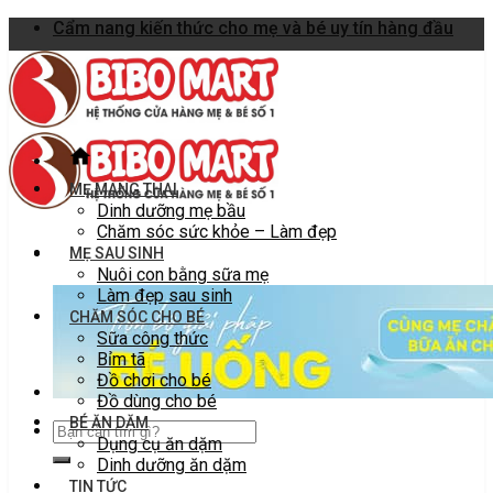
Skip
Cẩm nang kiến thức cho mẹ và bé uy tín hàng đầu
to
content
MẸ MANG THAI
Dinh dưỡng mẹ bầu
Chăm sóc sức khỏe – Làm đẹp
MẸ SAU SINH
Nuôi con bằng sữa mẹ
Làm đẹp sau sinh
CHĂM SÓC CHO BÉ
Sữa công thức
Bỉm tã
Đồ chơi cho bé
Đồ dùng cho bé
BÉ ĂN DẶM
Dụng cụ ăn dặm
Dinh dưỡng ăn dặm
TIN TỨC