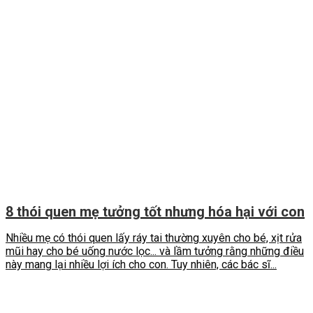
8 thói quen mẹ tưởng tốt nhưng hóa hại với con
Nhiều mẹ có thói quen lấy ráy tai thường xuyên cho bé, xịt rửa
mũi hay cho bé uống nước lọc... và lầm tưởng rằng những điều
này mang lại nhiều lợi ích cho con. Tuy nhiên, các bác sĩ...