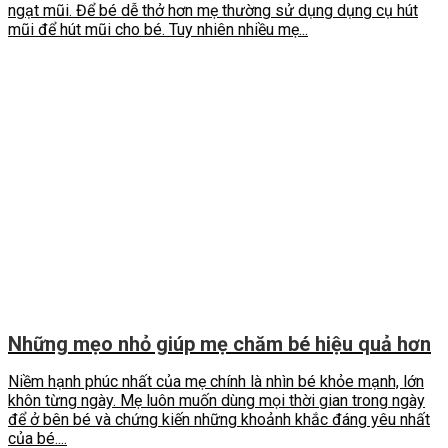
ngạt mũi. Để bé dễ thở hơn mẹ thường sử dụng dụng cụ hút
mũi để hút mũi cho bé. Tuy nhiên nhiều mẹ...
Những mẹo nhỏ giúp mẹ chăm bé hiệu quả hơn
Niềm hạnh phúc nhất của mẹ chính là nhìn bé khỏe mạnh, lớn
khôn từng ngày. Mẹ luôn muốn dùng mọi thời gian trong ngày
để ở bên bé và chứng kiến những khoảnh khắc đáng yêu nhất
của bé....