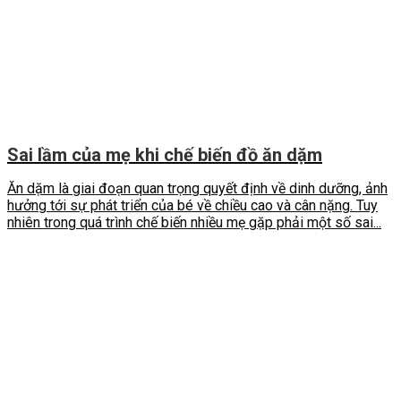
Sai lầm của mẹ khi chế biến đồ ăn dặm
Ăn dặm là giai đoạn quan trọng quyết định về dinh dưỡng, ảnh
hưởng tới sự phát triển của bé về chiều cao và cân nặng. Tuy
nhiên trong quá trình chế biến nhiều mẹ gặp phải một số sai...