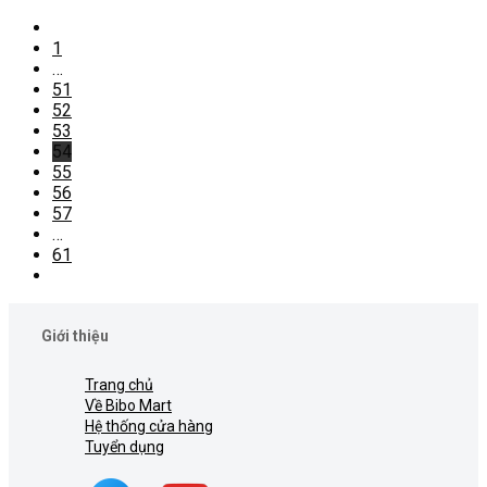
1
…
51
52
53
54
55
56
57
…
61
Giới thiệu
Trang chủ
Về Bibo Mart
Hệ thống cửa hàng
Tuyển dụng