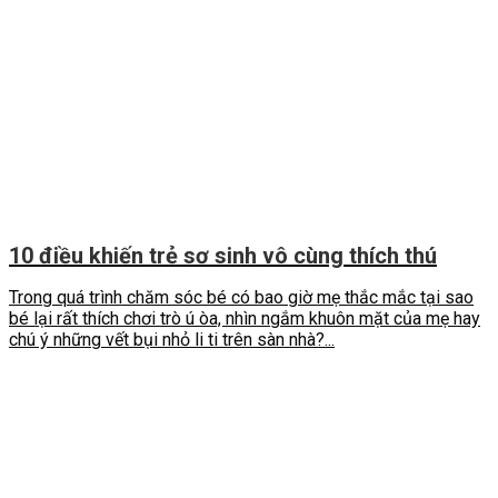
10 điều khiến trẻ sơ sinh vô cùng thích thú
Trong quá trình chăm sóc bé có bao giờ mẹ thắc mắc tại sao
bé lại rất thích chơi trò ú òa, nhìn ngắm khuôn mặt của mẹ hay
chú ý những vết bụi nhỏ li ti trên sàn nhà?...