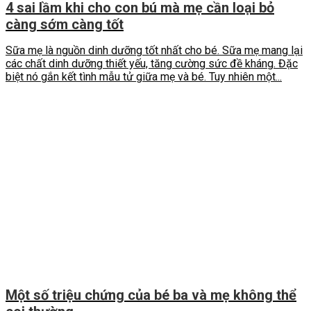
4 sai lầm khi cho con bú mà mẹ cần loại bỏ
càng sớm càng tốt
Sữa mẹ là nguồn dinh dưỡng tốt nhất cho bé. Sữa mẹ mang lại
các chất dinh dưỡng thiết yếu, tăng cường sức đề kháng. Đặc
biệt nó gắn kết tình mẫu tử giữa mẹ và bé. Tuy nhiên một...
Một số triệu chứng của bé ba và mẹ không thể