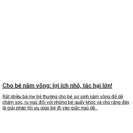
Cho bé nằm võng: lợi ích nhỏ, tác hại lớn!
Rất nhiều bà mẹ trẻ thường cho bé sơ sinh nằm võng để dễ
chăm sóc, ru ngủ đối với những bé quấy khóc và cho rằng đây
là giải pháp tối ưu giúp bé đi vào giấc ngủ dễ...