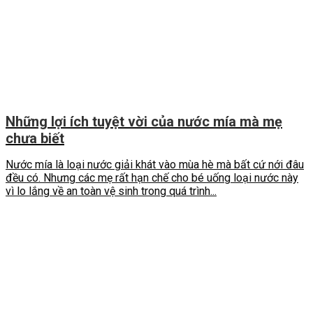
Những lợi ích tuyệt vời của nước mía mà mẹ
chưa biết
Nước mía là loại nước giải khát vào mùa hè mà bất cứ nới đâu
đều có. Nhưng các mẹ rất hạn chế cho bé uống loại nước này
vì lo lắng về an toàn vệ sinh trong quá trình...