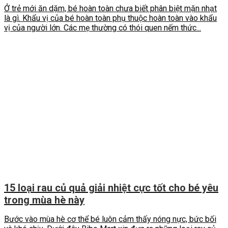
Ở trẻ mới ăn dặm, bé hoàn toàn chưa biết phân biệt mặn nhạt
là gì. Khẩu vị của bé hoàn toàn phụ thuộc hoàn toàn vào khẩu
vị của người lớn. Các mẹ thường có thói quen nếm thức...
15 loại rau củ quả giải nhiệt cực tốt cho bé yêu
trong mùa hè này
Bước vào mùa hè cơ thể bé luôn cảm thấy nóng nực, bức bối