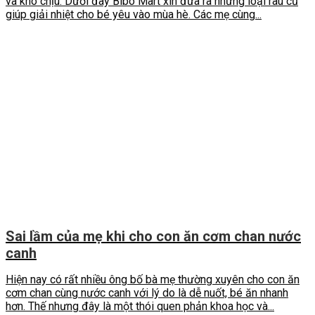
và khó chịu. Dưới đây Bibo Mart xin đưa ra những loại rau củ
giúp giải nhiệt cho bé yêu vào mùa hè. Các mẹ cùng...
Sai lầm của mẹ khi cho con ăn cơm chan nước
canh
Hiện nay có rất nhiều ông bố bà mẹ thường xuyên cho con ăn
cơm chan cùng nước canh với lý do là dễ nuốt, bé ăn nhanh
hơn. Thế nhưng đây là một thói quen phản khoa học và...