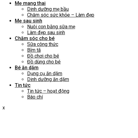
Mẹ mang thai
Dinh dưỡng mẹ bầu
Chăm sóc sức khỏe – Làm đẹp
Mẹ sau sinh
Nuôi con bằng sữa mẹ
Làm đẹp sau sinh
Chăm sóc cho bé
Sữa công thức
Bỉm tã
Đồ chơi cho bé
Đồ dùng cho bé
Bé ăn dặm
Dụng cụ ăn dặm
Dinh dưỡng ăn dặm
Tin tức
Tin tức – hoạt động
Báo chí
x