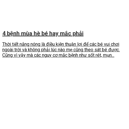
4 bệnh mùa hè bé hay mắc phải
Thời tiết nắng nóng là điều kiện thuận lợi để các bé vui chơi
ngoài trời và không phải lúc nào mẹ cũng theo sát bé được.
Cũng vì vậy mà các nguy cơ mắc bệnh như sốt rét, mụn...