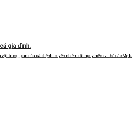
ả gia đình.
 vật trung gian của các bệnh truyền nhiễm rất nguy hiểm vì thế các Mẹ bạ