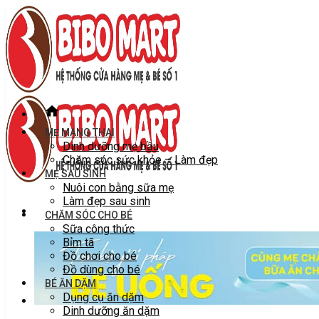
Skip
to
content
MẸ MANG THAI
Dinh dưỡng mẹ bầu
Chăm sóc sức khỏe – Làm đẹp
MẸ SAU SINH
Nuôi con bằng sữa mẹ
Làm đẹp sau sinh
CHĂM SÓC CHO BÉ
Sữa công thức
Bỉm tã
Đồ chơi cho bé
Đồ dùng cho bé
BÉ ĂN DẶM
Dụng cụ ăn dặm
Dinh dưỡng ăn dặm