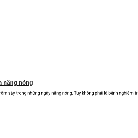
a nắng nóng
ị rôm sảy trong những ngày nắng nóng. Tuy không phải là bệnh nghiêm t