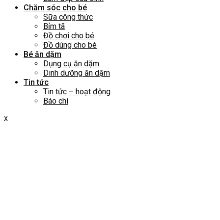
Chăm sóc cho bé
Sữa công thức
Bỉm tã
Đồ chơi cho bé
Đồ dùng cho bé
Bé ăn dặm
Dụng cụ ăn dặm
Dinh dưỡng ăn dặm
Tin tức
Tin tức – hoạt động
Báo chí
x