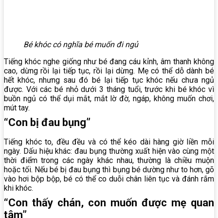
Bé khóc có nghĩa bé muốn đi ngủ
Tiếng khóc nghe giống như bé đang cáu kỉnh, âm thanh không
cao, dừng rồi lại tiếp tục, rồi lại dừng. Mẹ có thể dỗ dành bé
hết khóc, nhưng sau đó bé lại tiếp tục khóc nếu chưa ngủ
được. Với các bé nhỏ dưới 3 tháng tuổi, trước khi bé khóc vì
buồn ngủ có thể dụi mắt, mắt lờ đờ, ngáp, không muốn chơi,
mút tay.
“Con bị đau bụng”
Tiếng khóc to, đều đều và có thể kéo dài hàng giờ liền mỗi
ngày. Dấu hiệu khác: đau bụng thường xuất hiện vào cùng một
thời điểm trong các ngày khác nhau, thường là chiều muộn
hoặc tối. Nếu bé bị đau bụng thì bụng bé dường như to hơn, gõ
vào hơi bộp bộp, bé có thể co duỗi chân liên tục và đánh rắm
khi khóc.
“Con thấy chán, con muốn được mẹ quan
tâm”