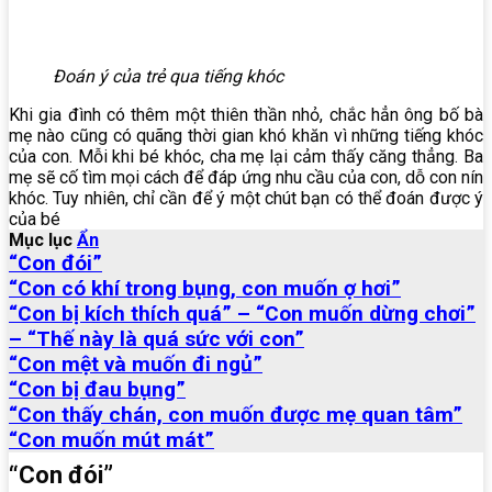
Đoán ý của trẻ qua tiếng khóc
Khi gia đình có thêm một thiên thần nhỏ, chắc hẳn ông bố bà
mẹ nào cũng có quãng thời gian khó khăn vì những tiếng khóc
của con. Mỗi khi bé khóc, cha mẹ lại cảm thấy căng thẳng. Ba
mẹ sẽ cố tìm mọi cách để đáp ứng nhu cầu của con, dỗ con nín
khóc. Tuy nhiên, chỉ cần để ý một chút bạn có thể đoán được ý
của bé
Mục lục
Ẩn
“Con đói”
“Con có khí trong bụng, con muốn ợ hơi”
“Con bị kích thích quá” – “Con muốn dừng chơi”
– “Thế này là quá sức với con”
“Con mệt và muốn đi ngủ”
“Con bị đau bụng”
“Con thấy chán, con muốn được mẹ quan tâm”
“Con muốn mút mát”
“Con đói”