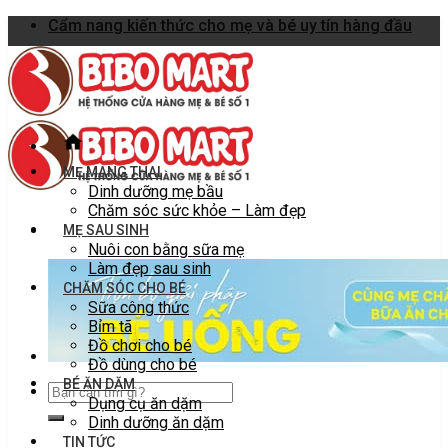
Skip
Cẩm nang kiến thức cho mẹ và bé uy tín hàng đầu
to
content
MẸ MANG THAI
Dinh dưỡng mẹ bầu
Chăm sóc sức khỏe – Làm đẹp
MẸ SAU SINH
Nuôi con bằng sữa mẹ
Làm đẹp sau sinh
CHĂM SÓC CHO BÉ
Sữa công thức
Bỉm tã
Đồ chơi cho bé
Đồ dùng cho bé
BÉ ĂN DẶM
Dụng cụ ăn dặm
Dinh dưỡng ăn dặm
TIN TỨC