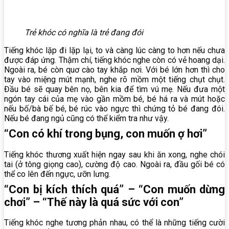
Trẻ khóc có nghĩa là trẻ đang đói
Tiếng khóc lặp đi lặp lại, to và càng lúc càng to hơn nếu chưa
được đáp ứng. Thậm chí, tiếng khóc nghe còn có vẻ hoang dại.
Ngoài ra, bé còn quơ cào tay khắp nơi. Với bé lớn hơn thì cho
tay vào miệng mút mạnh, nghe rõ mồm một tiếng chụt chụt.
Đầu bé sẽ quay bên nọ, bên kia để tìm vú mẹ. Nếu đưa một
ngón tay cái của mẹ vào gần mồm bé, bé há ra và mút hoặc
nếu bố/bà bế bé, bé rúc vào ngực thì chứng tỏ bé đang đói.
Nếu bé đang ngủ cũng có thể kiểm tra như vậy.
“Con có khí trong bụng, con muốn ợ hơi”
Tiếng khóc thương xuất hiện ngay sau khi ăn xong, nghe chói
tai (ở tông giọng cao), cường độ cao. Ngoài ra, đầu gối bé có
thể co lên đến ngực, ưỡn lưng.
“Con bị kích thích quá” – “Con muốn dừng
chơi” – “Thế này là quá sức với con”
Tiếng khóc nghe tương phản nhau, có thể là những tiếng cười