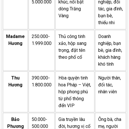
5.000.000
khúc, nổi bật
nghiệp, đối
dòng Trăng
tác, gia đình,
Vàng
bạn bè,
thiếu nhi
Madame
250.000-
Thủ công tinh
Doanh
Hương
1.999.000
xảo, hộp sang
nghiệp, bạn
trọng, đặt tên
bè, gia đình,
theo phố cổ
khách hàng
khó tính
Thu
390.000-
Hòa quyện tinh
Người thân,
Hương
1.800.000
hoa Pháp – Việt,
đối tác,
hộp phong phú
nhân viên
từ phổ thông
đến VIP
Bảo
50.000-
Gia truyền lâu
Ông bà, cha
Phương
500.000
đời, hương vị cổ
mẹ, người