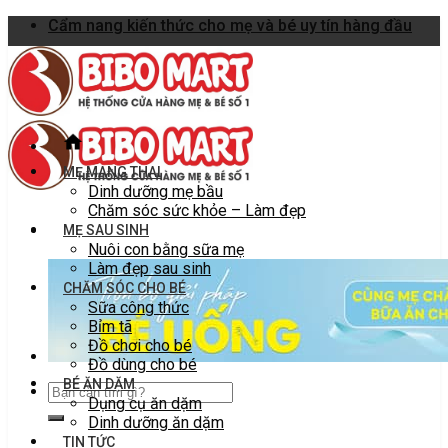
Skip
Cẩm nang kiến thức cho mẹ và bé uy tín hàng đầu
to
content
MẸ MANG THAI
Dinh dưỡng mẹ bầu
Chăm sóc sức khỏe – Làm đẹp
MẸ SAU SINH
Nuôi con bằng sữa mẹ
Làm đẹp sau sinh
CHĂM SÓC CHO BÉ
Sữa công thức
Bỉm tã
Đồ chơi cho bé
Đồ dùng cho bé
BÉ ĂN DẶM
Dụng cụ ăn dặm
Dinh dưỡng ăn dặm
TIN TỨC