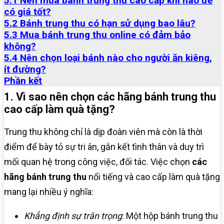
5.1 Nên mua bánh trung thu cao cấp khi nào để
có giá tốt?
5.2 Bánh trung thu có hạn sử dụng bao lâu?
5.3 Mua bánh trung thu online có đảm bảo
không?
5.4 Nên chọn loại bánh nào cho người ăn kiêng,
ít đường?
Phần kết
1. Vì sao nên chọn các hãng bánh trung thu
cao cấp làm quà tặng?
Trung thu không chỉ là dịp đoàn viên mà còn là thời
điểm để bày tỏ sự tri ân, gắn kết tình thân và duy trì
mối quan hệ trong công việc, đối tác. Việc chọn
các
hãng bánh trung thu
nổi tiếng và cao cấp làm quà tặng
mang lại nhiều ý nghĩa:
Khẳng định sự trân trọng
: Một hộp bánh trung thu