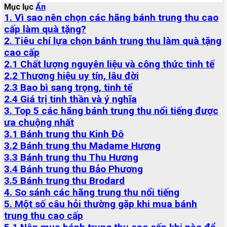
Mục lục
Ẩn
1. Vì sao nên chọn các hãng bánh trung thu cao
cấp làm quà tặng?
2. Tiêu chí lựa chọn bánh trung thu làm quà tặng
cao cấp
2.1 Chất lượng nguyên liệu và công thức tinh tế
2.2 Thương hiệu uy tín, lâu đời
2.3 Bao bì sang trọng, tinh tế
2.4 Giá trị tinh thần và ý nghĩa
3. Top 5 các hãng bánh trung thu nổi tiếng được
ưa chuộng nhất
3.1 Bánh trung thu Kinh Đô
3.2 Bánh trung thu Madame Hương
3.3 Bánh trung thu Thu Hương
3.4 Bánh trung thu Bảo Phương
3.5 Bánh trung thu Brodard
4. So sánh các hãng trung thu nổi tiếng
5. Một số câu hỏi thường gặp khi mua bánh
trung thu cao cấp