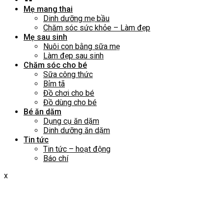
Mẹ mang thai
Dinh dưỡng mẹ bầu
Chăm sóc sức khỏe – Làm đẹp
Mẹ sau sinh
Nuôi con bằng sữa mẹ
Làm đẹp sau sinh
Chăm sóc cho bé
Sữa công thức
Bỉm tã
Đồ chơi cho bé
Đồ dùng cho bé
Bé ăn dặm
Dụng cụ ăn dặm
Dinh dưỡng ăn dặm
Tin tức
Tin tức – hoạt động
Báo chí
x