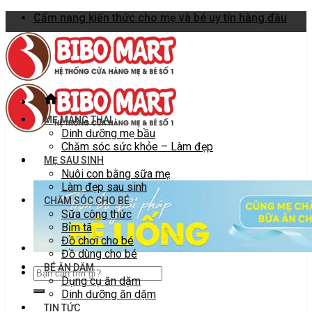
Skip
Cẩm nang kiến thức cho mẹ và bé uy tín hàng đầu
to
content
MẸ MANG THAI
Dinh dưỡng mẹ bầu
Chăm sóc sức khỏe – Làm đẹp
MẸ SAU SINH
Nuôi con bằng sữa mẹ
Làm đẹp sau sinh
CHĂM SÓC CHO BÉ
Sữa công thức
Bỉm tã
Đồ chơi cho bé
Đồ dùng cho bé
BÉ ĂN DẶM
Dụng cụ ăn dặm
Dinh dưỡng ăn dặm
TIN TỨC