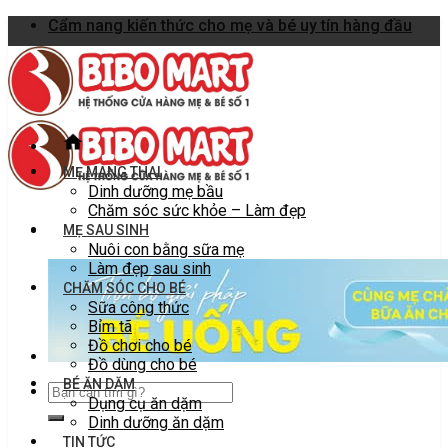
Skip
Cẩm nang kiến thức cho mẹ và bé uy tín hàng đầu
to
content
MẸ MANG THAI
Dinh dưỡng mẹ bầu
Chăm sóc sức khỏe – Làm đẹp
MẸ SAU SINH
Nuôi con bằng sữa mẹ
Làm đẹp sau sinh
CHĂM SÓC CHO BÉ
Sữa công thức
Bỉm tã
Đồ chơi cho bé
Đồ dùng cho bé
BÉ ĂN DẶM
Dụng cụ ăn dặm
Dinh dưỡng ăn dặm
TIN TỨC