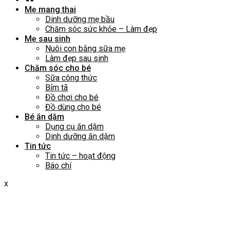
Mẹ mang thai
Dinh dưỡng mẹ bầu
Chăm sóc sức khỏe – Làm đẹp
Mẹ sau sinh
Nuôi con bằng sữa mẹ
Làm đẹp sau sinh
Chăm sóc cho bé
Sữa công thức
Bỉm tã
Đồ chơi cho bé
Đồ dùng cho bé
Bé ăn dặm
Dụng cụ ăn dặm
Dinh dưỡng ăn dặm
Tin tức
Tin tức – hoạt động
Báo chí
x