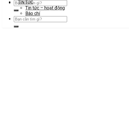
TIN TỨC
Tin tức – hoạt động
Báo chí