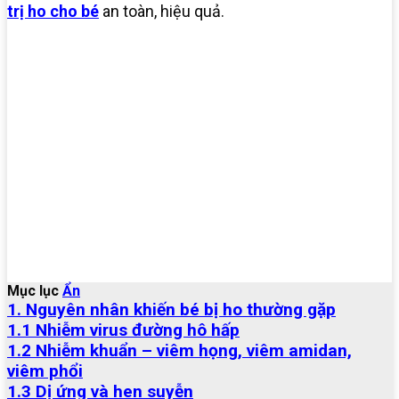
trị ho cho bé
an toàn, hiệu quả.
Mục lục
Ẩn
1. Nguyên nhân khiến bé bị ho thường gặp
1.1 Nhiễm virus đường hô hấp
1.2 Nhiễm khuẩn – viêm họng, viêm amidan,
viêm phổi
1.3 Dị ứng và hen suyễn