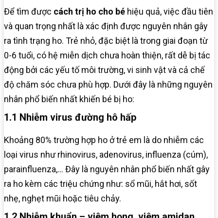
Để tìm được
cách trị ho cho bé
hiệu quả, việc đầu tiên
và quan trọng nhất là xác định được nguyên nhân gây
ra tình trạng ho. Trẻ nhỏ, đặc biệt là trong giai đoạn từ
0-6 tuổi, có hệ miễn dịch chưa hoàn thiện, rất dễ bị tác
động bởi các yếu tố môi trường, vi sinh vật và cả chế
độ chăm sóc chưa phù hợp. Dưới đây là những nguyên
nhân phổ biến nhất khiến bé bị ho:
1.1 Nhiễm virus đường hô hấp
Khoảng 80% trường hợp ho ở trẻ em là do nhiễm các
loại virus như rhinovirus, adenovirus, influenza (cúm),
parainfluenza,… Đây là nguyên nhân phổ biến nhất gây
ra ho kèm các triệu chứng như: sổ mũi, hắt hơi, sốt
nhẹ, nghẹt mũi hoặc tiêu chảy.
1.2 Nhiễm khuẩn – viêm họng, viêm amidan,