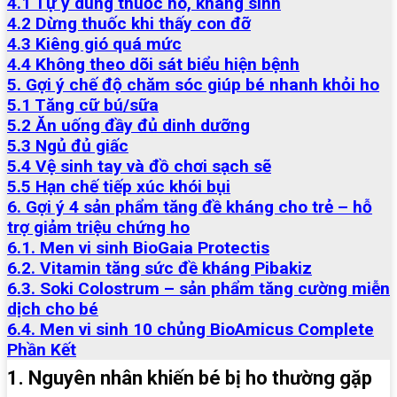
4.1 Tự ý dùng thuốc ho, kháng sinh
4.2 Dừng thuốc khi thấy con đỡ
4.3 Kiêng gió quá mức
4.4 Không theo dõi sát biểu hiện bệnh
5. Gợi ý chế độ chăm sóc giúp bé nhanh khỏi ho
5.1 Tăng cữ bú/sữa
5.2 Ăn uống đầy đủ dinh dưỡng
5.3 Ngủ đủ giấc
5.4 Vệ sinh tay và đồ chơi sạch sẽ
5.5 Hạn chế tiếp xúc khói bụi
6. Gợi ý 4 sản phẩm tăng đề kháng cho trẻ – hỗ
trợ giảm triệu chứng ho
6.1. Men vi sinh BioGaia Protectis
6.2. Vitamin tăng sức đề kháng Pibakiz
6.3. Soki Colostrum – sản phẩm tăng cường miễn
dịch cho bé
6.4. Men vi sinh 10 chủng BioAmicus Complete
Phần Kết
1. Nguyên nhân khiến bé bị ho thường gặp