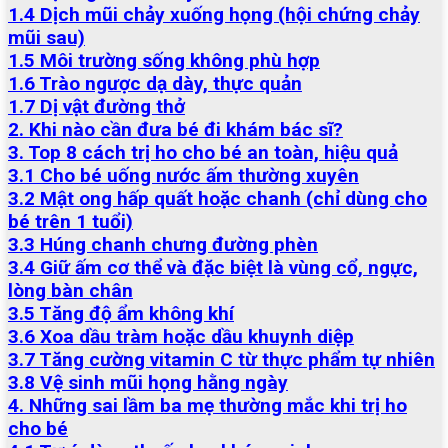
1.4 Dịch mũi chảy xuống họng (hội chứng chảy
mũi sau)
1.5 Môi trường sống không phù hợp
1.6 Trào ngược dạ dày, thực quản
1.7 Dị vật đường thở
2. Khi nào cần đưa bé đi khám bác sĩ?
3. Top 8 cách trị ho cho bé an toàn, hiệu quả
3.1 Cho bé uống nước ấm thường xuyên
3.2 Mật ong hấp quất hoặc chanh (chỉ dùng cho
bé trên 1 tuổi)
3.3 Húng chanh chưng đường phèn
3.4 Giữ ấm cơ thể và đặc biệt là vùng cổ, ngực,
lòng bàn chân
3.5 Tăng độ ẩm không khí
3.6 Xoa dầu tràm hoặc dầu khuynh diệp
3.7 Tăng cường vitamin C từ thực phẩm tự nhiên
3.8 Vệ sinh mũi họng hằng ngày
4. Những sai lầm ba mẹ thường mắc khi trị ho
cho bé