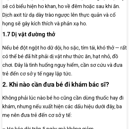
sẽ có biểu hiện ho khan, ho về đêm hoặc sau khi ăn.
Dịch axit từ dạ dày trào ngược lên thực quản và cổ
họng sẽ gây kích thích và phản xạ ho.
1.7 Dị vật đường thở
Nếu bé đột ngột ho dữ dội, ho sặc, tím tái, khó thở — rất
có thể bé đã hít phải dị vật như thức ăn, hạt nhỏ, đồ
chơi. Đây là tình huống nguy hiểm, cần sơ cứu và đưa
trẻ đến cơ sở y tế ngay lập tức.
2. Khi nào cần đưa bé đi khám bác sĩ?
Không phải lúc nào bé ho cũng cần dùng thuốc hay đi
khám, nhưng nếu xuất hiện các dấu hiệu dưới đây, ba
mẹ nên đưa trẻ đến cơ sở y tế:
– Ho kéo dài trên 5 ngày mà không giảm