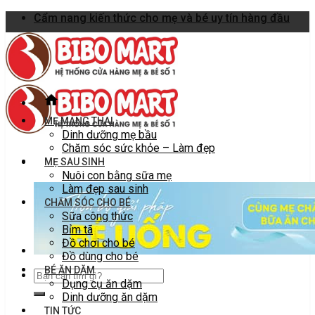
Skip
Cẩm nang kiến thức cho mẹ và bé uy tín hàng đầu
to
content
MẸ MANG THAI
Dinh dưỡng mẹ bầu
Chăm sóc sức khỏe – Làm đẹp
MẸ SAU SINH
Nuôi con bằng sữa mẹ
Làm đẹp sau sinh
CHĂM SÓC CHO BÉ
Sữa công thức
Bỉm tã
Đồ chơi cho bé
Đồ dùng cho bé
BÉ ĂN DẶM
Dụng cụ ăn dặm
Dinh dưỡng ăn dặm
TIN TỨC