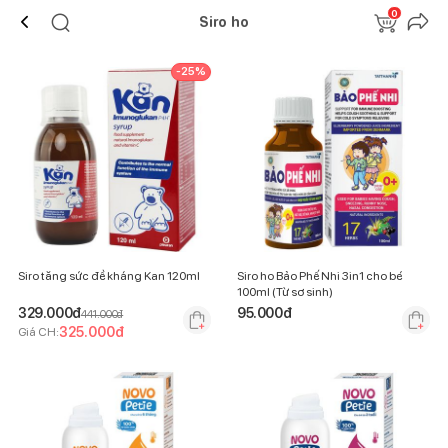
0
Siro ho
-
25
%
Siro tăng sức đề kháng Kan 120ml
Siro ho Bảo Phế Nhi 3in1 cho bé
100ml (Từ sơ sinh)
329.000
đ
95.000
đ
441.000
đ
325.000
đ
Giá CH: