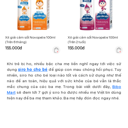
Xịt giải cảm sốt Novopetie 100ml
Xịt giải cảm sốt Novopetie 100ml
(Trên 6 tháng)
(Trên 2 tuổi)
155.000
đ
155.000
đ
Khi trẻ bị ho, nhiều bậc cha mẹ liền nghĩ ngay tới việc sử
dụng
siro ho cho bé
để giúp con mau chóng hồi phục. Tuy
nhiên, siro ho cho bé loại nào tốt và cách sử dụng như thế
nào để an toàn, hiệu quả với sức khỏe của bé vẫn là thắc
mắc chung của các ba mẹ. Trong bài viết dưới đây,
Bibo
Mart
sẽ đem tới 7 gợi ý siro ho được nhiều mẹ Việt tin dùng
hiện nay để ba mẹ tham khảo. Ba mẹ hãy đón đọc ngay nhé.