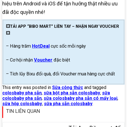
hiệu trên Android và iOS để tận hưởng thật nhiều ưu
đãi độc quyền nhé!
💥TẢI APP “BIBO MART” LIỀN TAY – NHẬN NGAY VOUCHER
💥
– Hàng trăm
HotDeal
cực sốc mỗi ngày
– Cơ hội nhận
Voucher
đặc biệt
– Tích lũy Bixu đổi quà, đổi Voucher mua hàng cực chất
This entry was posted in
Sữa công thức
and tagged
colosbaby pha sẵn
,
sữa bột pha sẵn colosbaby
,
sữa
colosbaby pha sẵn
,
sữa colosbaby pha sẵn có mấy loại
,
sữa hộp colosbaby
,
sữa pha sẵn colosbaby
.
TIN LIÊN QUAN