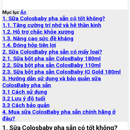
Mục lục
Ẩn
1. Sữa Colosbaby pha sẵn có tốt không?
1.1. Tăng cường trí nhớ và hệ thần kinh
1.2. Hỗ trợ chắc khỏe xương
1.3. Nâng cao sức đề kháng
1.4. Đóng hộp tiện lợi
2. Sữa ColosBaby pha sẵn có mấy loại?
2.1. Sữa bột pha sẵn ColosBaby 180ml
2.2. Sữa bột pha sẵn ColosBaby 110ml
2.3. Sữa bột pha sẵn ColosBaby IQ Gold 180ml
3. Hướng dẫn sử dụng và bảo quản sữa
ColosBaby pha sẵn
3.1 Cách sử dụng
3.2 Lưu ý độ tuổi
3.3 Cách bảo quản
4. Mua sữa ColosBaby pha sẵn chính hãng ở
đâu?
1. Sữa Colosbaby pha sẵn có tốt không?