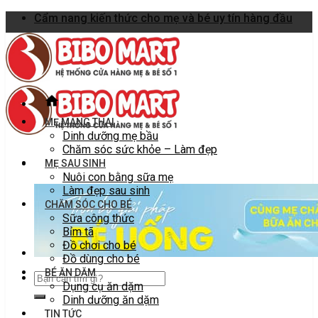
Skip
Cẩm nang kiến thức cho mẹ và bé uy tín hàng đầu
to
content
MẸ MANG THAI
Dinh dưỡng mẹ bầu
Chăm sóc sức khỏe – Làm đẹp
MẸ SAU SINH
Nuôi con bằng sữa mẹ
Làm đẹp sau sinh
CHĂM SÓC CHO BÉ
Sữa công thức
Bỉm tã
Đồ chơi cho bé
Đồ dùng cho bé
BÉ ĂN DẶM
Dụng cụ ăn dặm
Dinh dưỡng ăn dặm
TIN TỨC