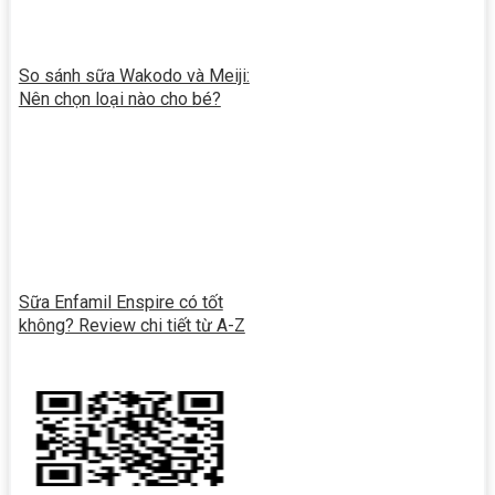
So sánh sữa Wakodo và Meiji:
Nên chọn loại nào cho bé?
Sữa Enfamil Enspire có tốt
không? Review chi tiết từ A-Z