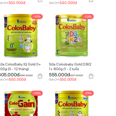
550.000
đ
540.000
đ
iá CH:
Giá CH:
-
12
%
-
13
%
ữa ColosBaby IQ Gold 0+
Sữa Colosbaby Gold D3K2
00g (0 - 12 tháng)
1+ 800g (1 - 2 tuổi)
605.000
đ
555.000
đ
684.000
đ
637.000
đ
600.000
đ
550.000
đ
iá CH:
Giá CH:
-
13
%
-
11
%