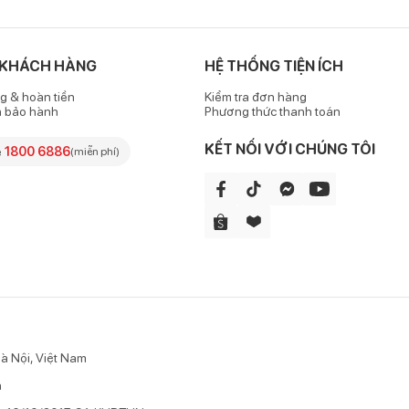
 KHÁCH HÀNG
HỆ THỐNG TIỆN ÍCH
g & hoàn tiền
Kiểm tra đơn hàng
h bảo hành
Phương thức thanh toán
KẾT NỐI VỚI CHÚNG TÔI
e
1800 6886
(miễn phí)
à Nội, Việt Nam
n
ổ biến trong danh mục Sữa ColosBaby