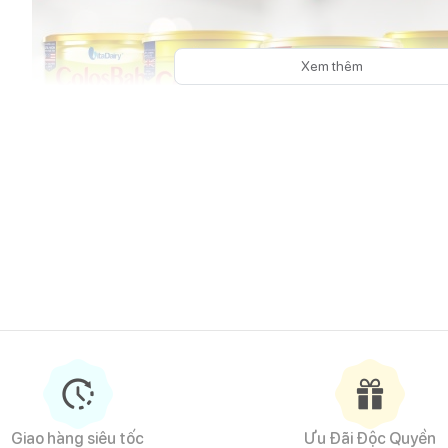
Xem thêm
ng lại sự an tâm cho mẹ nhờ khả năng hỗ trợ sức đề kháng, giúp hệ tiêu 
òng sản phẩm và mức giá hợp lý, đây là người bạn đồng hành đáng tin cậy 
Giao hàng siêu tốc
Ưu Đãi Độc Quyền