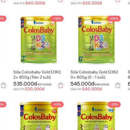
640.000
đ
630.000
đ
Giá CH:
Giá CH:
G
6
%
-
16
%
-
20
%
Sữa Colosbaby Gold D3K2
Sữa Colosbaby Gold D3K2
S
2+ 800g (Trên 2 tuổi)
0+ 800g (0 - 1 tuổi)
8
535.000
đ
545.000
đ
637.000
đ
684.000
đ
530.000
đ
540.000
đ
Giá CH:
Giá CH:
G
1
%
-
12
%
-
12
%