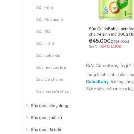
Sữa Enfa
Sữa Pediasure
Sữa ColosBaby Lactoferr
Sữa XO
cho trẻ sinh mổ 800g (Từ
-2 tuổi)
645.000
đ
723.000
đ
Sữa Hikid
640.000
đ
Giá CH:
Sữa Lotte Kid
Sữa ColosBaby là gì? 
Sữa non các loại
Trong hành trình chăm sóc
Sữa Dê cho bé
ColosBaby
là dòng sản 
24h nhập khẩu từ Hoa Kỳ, 
Các loại sữa khác
Sữa theo công dụng
Sữa theo xuất xứ
Sữa theo độ tuổi