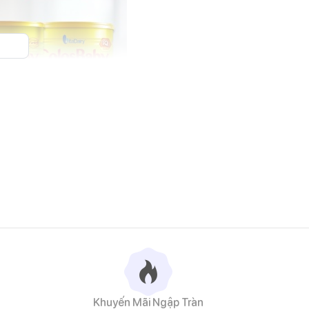
hóa của bé hoạt động êm ái và tạo đà cho sự phát triển toàn
mà mẹ có thể tìm thấy tại
Bibo Mart
để chăm sóc dinh dưỡng
Khuyến Mãi Ngập Tràn