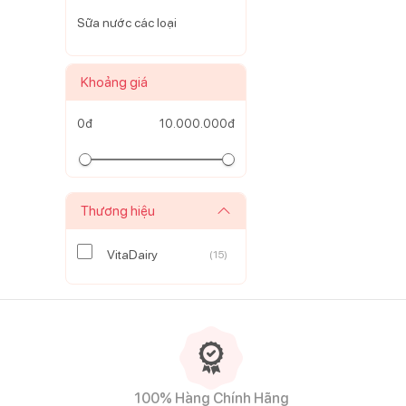
Sữa nước các loại
Khoảng giá
0
đ
10.000.000
đ
Thương hiệu
VitaDairy
(
15
)
Lựa chọn sữa ColosBaby ma
diện. Với sự đa dạng về d
cho bé mỗi ngày.
100% Hàng Chính Hãng