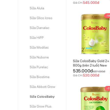
545.000
đ
Giá CH:
Sữa Alula
-
1
Sữa Glico Icreo
Sữa Danalac
Sữa HiPP
Sữa Modilac
Sữa Nubone
Sữa ColosBaby Gold 2+
800g (trên 2 tuổi) New
Sữa Purelac
535.000
đ
637.000
đ
530.000
đ
Giá CH:
Sữa Biostime
Sữa Abbott Grow
-
1
Sữa ColosBaby
Sữa Grow Plus