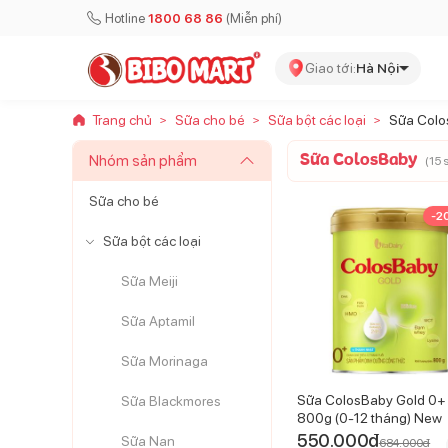
Hotline
1800 68 86
(Miễn phí)
Giao tới:
Hà Nội
Trang chủ
Sữa cho bé
Sữa bột các loại
Sữa Col
>
>
>
Sữa ColosBaby
Nhóm sản phẩm
(
15
s
Sữa cho bé
-
2
Sữa bột các loại
Sữa Meiji
Sữa Aptamil
Sữa Morinaga
Sữa ColosBaby Gold 0+
Sữa Blackmores
800g (0-12 tháng) New
550.000
đ
Sữa Nan
684.000
đ