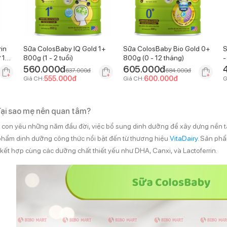
in
Sữa ColosBaby IQ Gold 1+
Sữa ColosBaby Bio Gold 0+
S
 1
800g (1 - 2 tuổi)
800g (0 - 12 tháng)
-
560.000
đ
605.000
đ
637.000
đ
684.000
đ
555.000
đ
600.000
đ
Giá CH:
Giá CH:
G
Tại sao mẹ nên quan tâm?
 con yêu những năm đầu đời, việc bổ sung dinh dưỡng để xây dựng nền tản
phẩm dinh dưỡng công thức nổi bật đến từ thương hiệu
VitaDairy
. Sản ph
kết hợp cùng các dưỡng chất thiết yếu như DHA, Canxi, và Lactoferrin.