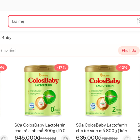
osBaby
Phù hợp
ản phẩm)
0
%
-
17
%
-
12
%
Sữa ColosBaby Lactoferrin
Sữa ColosBaby Lactoferrin
S
cho trẻ sinh mổ 800g (Từ 0 -
cho trẻ sinh mổ 800g (Trên 2
8
12 tháng)
tuổi)
645.000
đ
635.000
đ
774.000
đ
723.000
đ