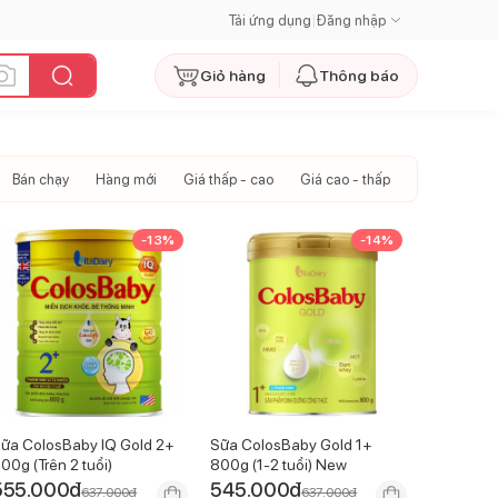
Tải ứng dụng
|
Đăng nhập
Giỏ hàng
Thông báo
Bán chạy
Hàng mới
Giá thấp - cao
Giá cao - thấp
-
13
%
-
14
%
ữa ColosBaby IQ Gold 2+
Sữa ColosBaby Gold 1+
00g (Trên 2 tuổi)
800g (1-2 tuổi) New
555.000
đ
545.000
đ
637.000
đ
637.000
đ