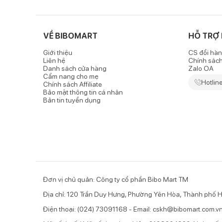
VỀ BIBOMART
HỖ TRỢ
Giới thiệu
CS đổi hàn
Liên hệ
Chính sác
Danh sách cửa hàng
Zalo OA
Cẩm nang cho mẹ
Hotlin
Chính sách Affiliate
Bảo mật thông tin cá nhân
Bản tin tuyển dụng
Đơn vị chủ quản: Công ty cổ phần Bibo Mart TM
Địa chỉ: 120 Trần Duy Hưng, Phường Yên Hòa, Thành phố H
Điện thoại: (024) 73091168 - Email: cskh@bibomart.com.v
Các loại sản phẩm ph