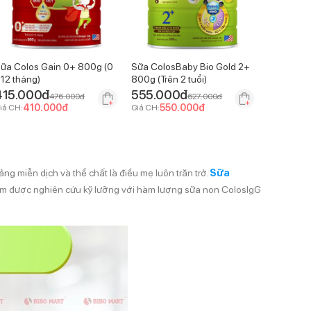
ữa Colos Gain 0+ 800g (0
Sữa ColosBaby Bio Gold 2+
 12 tháng)
800g (Trên 2 tuổi)
415.000
đ
555.000
đ
476.000
đ
627.000
đ
410.000
đ
550.000
đ
iá CH:
Giá CH:
g miễn dịch và thể chất là điều mẹ luôn trăn trở.
Sữa
ẩm được nghiên cứu kỹ lưỡng với hàm lượng sữa non ColosIgG