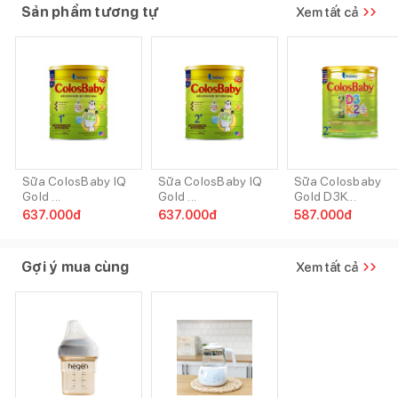
Sản phẩm tương tự
Xem tất cả
Sữa ColosBaby IQ
Sữa ColosBaby IQ
Sữa Colosbaby
Gold ...
Gold ...
Gold D3K...
637.000
đ
637.000
đ
587.000
đ
Gợi ý mua cùng
Xem tất cả