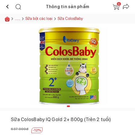
0
Thông tin sản phẩm
......
Sữa bột các loại
Sữa ColosBaby
Sữa ColosBaby IQ Gold 2+ 800g (Trên 2 tuổi)
637.000
đ
-
12
%