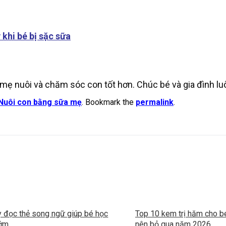
khi bé bị sặc sữa
p mẹ nuôi và chăm sóc con tốt hơn. Chúc bé và gia đình l
Nuôi con bằng sữa mẹ
. Bookmark the
permalink
.
 đọc thẻ song ngữ giúp bé học
Top 10 kem trị hăm cho b
sớm
nên bỏ qua năm 2026