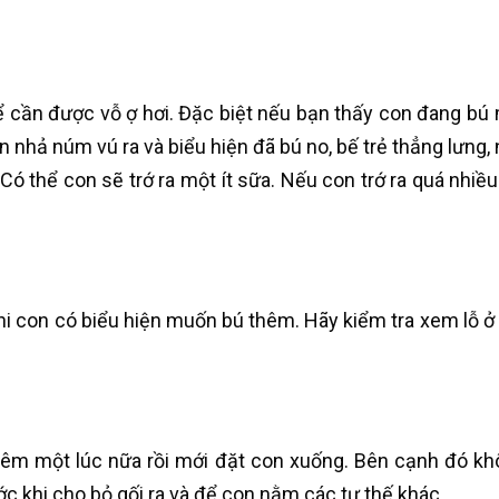
hể cần được vỗ ợ hơi. Đặc biệt nếu bạn thấy con đang bú
n nhả núm vú ra và biểu hiện đã bú no, bế trẻ thẳng lưn
Có thể con sẽ trớ ra một ít sữa. Nếu con trớ ra quá nhiề
 khi con có biểu hiện muốn bú thêm. Hãy kiểm tra xem lỗ 
thêm một lúc nữa rồi mới đặt con xuống. Bên cạnh đó khô
ớc khi cho bỏ gối ra và để con nằm các tư thế khác.