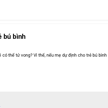
é bú bình
 có thể tử vong? Vì thế, nếu mẹ dự định cho trẻ bú bình
h