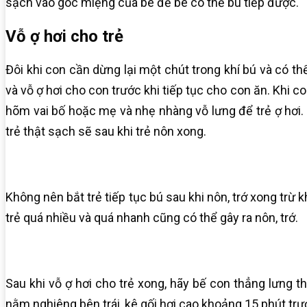
sạch vào góc miệng của bé để bé có thể bú tiếp được.
Vỗ ợ hơi cho trẻ
Đôi khi con cần dừng lại một chút trong khí bú và có t
và vỗ ợ hơi cho con trước khi tiếp tục cho con ăn.
Khi co
hõm vai bố hoặc mẹ và nhẹ nhàng vỗ lưng để trẻ ợ hơi. 
trẻ thật sạch sẽ sau khi trẻ nôn xong.
Không nên bắt trẻ tiếp tục bú sau khi nôn, trớ xong trừ
trẻ quá nhiều và quá nhanh cũng có thể gây ra nôn, trớ.
Sau khi vỗ ợ hơi cho trẻ xong, hãy bế con thẳng lưng 
nằm nghiêng bên trái, kê gối hơi cao khoảng 15 phút trư