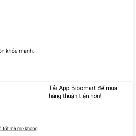
uôn khỏe mạnh.
Tải App Bibomart để mua
hàng thuận tiện hơn!
é tốt mà mẹ không