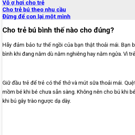
Vỗ ợ hơi cho trẻ
Cho trẻ bú theo nhu cầu
Đừng để con lại một mình
Cho trẻ bú bình thế nào cho đúng?
Hãy đảm bảo tư thế ngồi của bạn thật thoải mái. Bạn bế
bình khi đang nằm dù nằm nghiêng hay nằm ngửa. Vì trẻ 
Giữ đầu trẻ để trẻ có thể thở và mút sữa thoải mái. Quệ
mồm bé khi bé chưa sẵn sàng.
Không nên cho bú khi bé
khi bú gây trào ngược dạ dày.