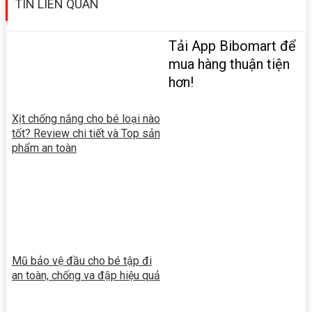
TIN LIÊN QUAN
Tải App Bibomart để
mua hàng thuận tiện
hơn!
Xịt chống nắng cho bé loại nào
tốt? Review chi tiết và Top sản
phẩm an toàn
Mũ bảo vệ đầu cho bé tập đi
an toàn, chống va đập hiệu quả