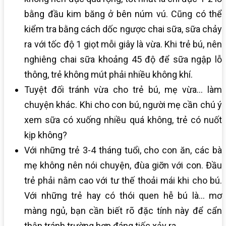
bằng đầu kim băng ở bên núm vú. Cũng có thể
kiểm tra bằng cách dốc ngược chai sữa, sữa chảy
ra với tốc độ 1 giọt mỗi giây là vừa. Khi trẻ bú, nên
nghiêng chai sữa khoảng 45 độ để sữa ngập lỗ
thông, trẻ không mút phải nhiều không khí.
Tuyệt đối tránh vừa cho trẻ bú, mẹ vừa… làm
chuyện khác. Khi cho con bú, người mẹ cần chú ý
xem sữa có xuống nhiều quá không, trẻ có nuốt
kịp không?
Với những trẻ 3-4 tháng tuổi, cho con ăn, các bà
mẹ không nên nói chuyện, đùa giỡn với con. Đầu
trẻ phải nằm cao với tư thế thoải mái khi cho bú.
Với những trẻ hay có thói quen hễ bú là… mơ
màng ngủ, bạn cần biết rõ đặc tính này để cẩn
thận tránh trường hợp đáng tiếc xảy ra.