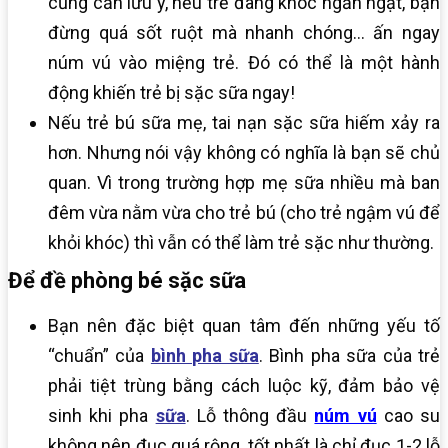
cũng cần lưu ý, nếu trẻ đang khóc ngằn ngặt, bạn
đừng quá sốt ruột mà nhanh chóng… ấn ngay
núm vú vào miệng trẻ. Đó có thể là một hành
động khiến trẻ bị sặc sữa ngay!
Nếu trẻ bú sữa mẹ, tai nạn sặc sữa hiếm xảy ra
hơn. Nhưng nói vậy không có nghĩa là bạn sẽ chủ
quan. Vì trong trường hợp mẹ sữa nhiều mà ban
đêm vừa nằm vừa cho trẻ bú (cho trẻ ngậm vú để
khỏi khóc) thì vẫn có thể làm trẻ sặc như thường.
Để đề phòng bé sặc sữa
Bạn nên đặc biệt quan tâm đến những yếu tố
“chuẩn” của
bình pha sữa
. Bình pha sữa của trẻ
phải tiệt trùng bằng cách luộc kỹ, đảm bảo vệ
sinh khi pha
sữa
. Lỗ thông đầu
núm vú
cao su
không nên đục quá rộng, tốt nhất là chỉ đục 1-2 lỗ