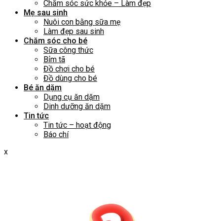
Chăm sóc sức khỏe – Làm đẹp
Mẹ sau sinh
Nuôi con bằng sữa mẹ
Làm đẹp sau sinh
Chăm sóc cho bé
Sữa công thức
Bỉm tã
Đồ chơi cho bé
Đồ dùng cho bé
Bé ăn dặm
Dụng cụ ăn dặm
Dinh dưỡng ăn dặm
Tin tức
Tin tức – hoạt động
Báo chí
x