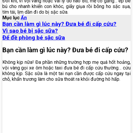
Đôi khi, vì vội vàng hoặc vài lý do nào đó, mẹ cố gắng… ép bé
bú cho nhanh khiến con khóc, giãy giụa rồi bỗng ho sặc sụa,
tím tái, lịm dần đi do bị sặc sữa.
Mục lục
Ẩn
Bạn cần làm gì lúc này? Đưa bé đi cấp cứu?
Vì sao bé bị sặc sữa?
Để đề phòng bé sặc sữa
Bạn cần làm gì lúc này? Đưa bé đi cấp cứu?
Không kịp nữa! Đa phần những trường hợp mẹ quá hốt hoảng,
vội vàng gọi xe ôm hoặc taxi đưa bé đi cấp cứu thường… cứu
không kịp. Sặc sữa là một tai nạn cần được cấp cứu ngay tại
chỗ, khẩn trương làm cho sữa thoát ra khỏi đường hô hấp.