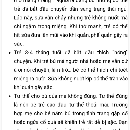
mơ màng màng”. Nghĩa là đang bú nhưng cơ thể
trẻ đã bắt đầu chuyển dần sang trạng thái ngủ.
Lúc này, sữa vẫn chảy nhưng trẻ không nuốt mà
chỉ ngậm trong miệng. Khi thở mạnh, trẻ có thể
hít sữa đưa lên mũi vào khí quản, phế quản gây ra
sặc.
Trẻ 3-4 tháng tuổi đã bắt đầu thích “hóng”
chuyện. Khi trẻ bú mà người nhà hoặc mẹ vẫn cứ
à ơi nói chuyện, làm trò… bé có thể thích chí toét
miệng ra cười. Sữa không nuốt kịp có thể tràn vào
khí quản gây sặc.
Tư thế cho bú của mẹ không đúng. Tư thế đúng
là nên bế trẻ cao đầu, tư thế thoải mái. Trường
hợp mẹ cho bé nằm bú trong tình trạng gập cổ
hoặc ngửa cổ quá sẽ khiến trẻ rất dễ bị sặc. Bạn