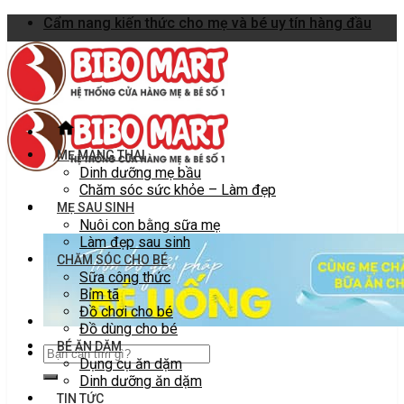
Skip
Cẩm nang kiến thức cho mẹ và bé uy tín hàng đầu
to
content
MẸ MANG THAI
Dinh dưỡng mẹ bầu
Chăm sóc sức khỏe – Làm đẹp
MẸ SAU SINH
Nuôi con bằng sữa mẹ
Làm đẹp sau sinh
CHĂM SÓC CHO BÉ
Sữa công thức
Bỉm tã
Đồ chơi cho bé
Đồ dùng cho bé
BÉ ĂN DẶM
Dụng cụ ăn dặm
Dinh dưỡng ăn dặm
TIN TỨC