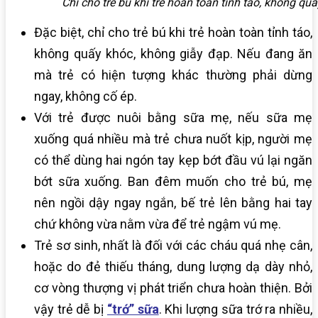
Chỉ cho trẻ bú khi trẻ hoàn toàn tỉnh táo, không qu
Đặc biệt, chỉ cho trẻ bú khi trẻ hoàn toàn tỉnh táo,
không quấy khóc, không giẫy đạp. Nếu đang ăn
mà trẻ có hiện tượng khác thường phải dừng
ngay, không cố ép.
Với trẻ được nuôi bằng sữa mẹ, nếu sữa mẹ
xuống quá nhiều mà trẻ chưa nuốt kịp, người mẹ
có thể dùng hai ngón tay kẹp bớt đầu vú lại ngăn
bớt sữa xuống. Ban đêm muốn cho trẻ bú, mẹ
nên ngồi dậy ngay ngắn, bế trẻ lên bằng hai tay
chứ không vừa nằm vừa để trẻ ngậm vú mẹ.
Trẻ sơ sinh, nhất là đối với các cháu quá nhẹ cân,
hoặc do đẻ thiếu tháng, dung lượng dạ dày nhỏ,
cơ vòng thượng vị phát triển chưa hoàn thiện. Bởi
vậy trẻ dễ bị
“trớ” sữa
. Khi lượng sữa trớ ra nhiều,