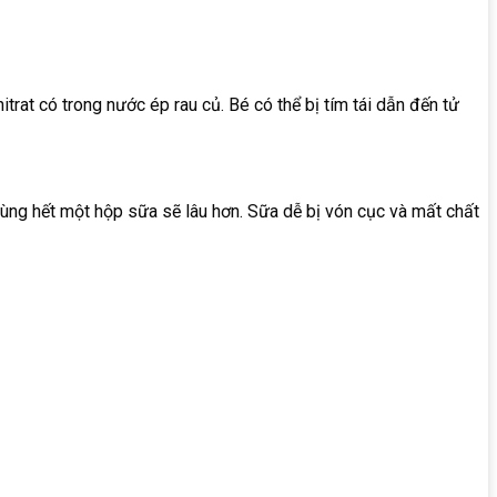
nitrat
có
trong
nước
ép
rau
củ.
Bé
có
thể
bị
tím
tái dẫn đến
tử
 dùng hết một hộp sữa sẽ lâu hơn. Sữa dễ bị vón cục và mất chất