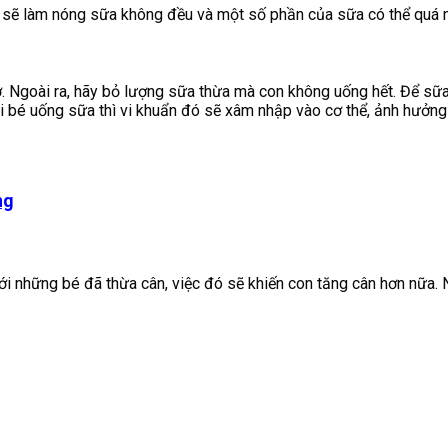
sẽ
làm
nóng
sữa
không
đều
và
một
số
phần
của
sữa
có
thể
quá
. Ngoài ra, hãy bỏ lượng sữa thừa mà con không uống hết. Để sữa 
Khi bé uống sữa thì vi khuẩn đó sẽ xâm nhập vào cơ thể, ảnh hưởn
ng
ới những bé đã thừa cân, việc đó sẽ khiến con tăng cân hơn nữa. 