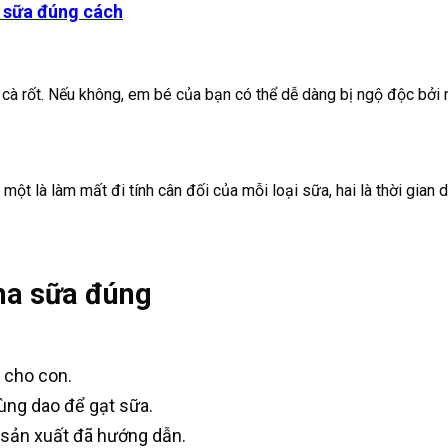
h sữa đúng cách
cà rốt.
Nếu
không,
em
bé
của
bạn
có
thể
dễ
dàng
bị
ngộ
độc
bởi
một là làm mất đi tính cân đối của mỗi loại sữa, hai là thời gian
ha sữa đúng
 cho con.
ùng dao để gạt sữa.
 sản xuất đã hướng dẫn.