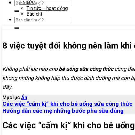
TIN TỨC
Tin tức – hoạt động
Báo chí
8 việc tuyệt đối không nên làm khi
Không phải lúc nào cho
bé uống sữa công thức
cũng đem 
không những không hấp thu được dinh dưỡng mà còn bị 
đây.
Mục lục
Ẩn
Các việc “cấm kị” khi cho bé uống sữa công thức
Hướng dẫn các mẹ những bước pha sữa đúng
Các việc “cấm kị” khi cho bé uốn