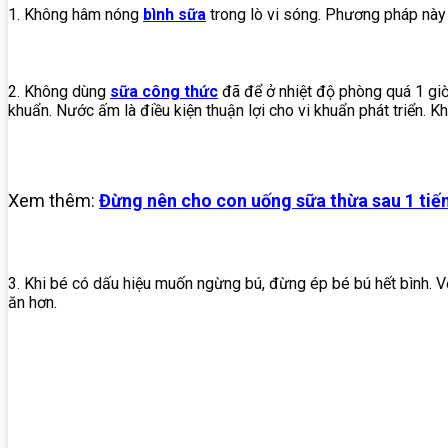
1.
Không
hâm
nóng
bình
sữa
trong
lò
vi
sóng.
Phương
pháp
này
2. Không dùng
sữa công thức
đã để ở nhiệt độ phòng quá 1 giờ
khuẩn. Nước ấm là điều kiện thuận lợi cho vi khuẩn phát triển. 
Xem thêm:
Đừng nên cho con uống sữa thừa sau 1 tiế
3. Khi bé có dấu hiệu muốn ngừng bú, đừng ép bé bú hết bình. V
ăn hơn.