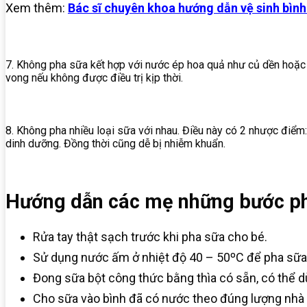
Xem thêm:
Bác sĩ chuyên khoa hướng dẫn vệ sinh bìn
7. Không pha sữa kết hợp với nước ép hoa quả như củ dền hoặc 
vong
nếu
không
được
điều
trị
kịp
thời.
8. Không pha nhiều loại sữa với nhau. Điều này có 2 nhược điểm: 
dinh dưỡng. Đồng thời cũng dễ bị nhiễm khuẩn.
Hướng dẫn các mẹ những bước p
Rửa tay thật sạch trước khi pha sữa cho bé.
Sử dụng nước ấm ở nhiệt độ 40 – 50ºC để pha sữa
Đong sữa bột công thức bằng thìa có sẵn, có thể d
Cho sữa vào bình đã có nước theo đúng lượng nhà