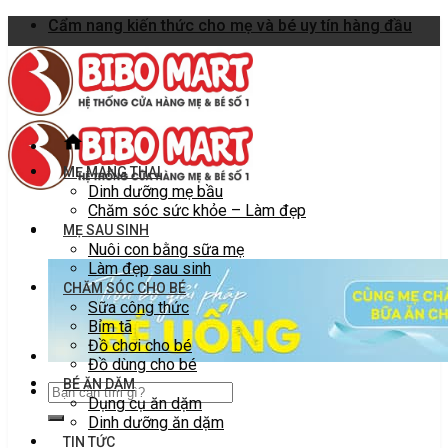
Skip
Cẩm nang kiến thức cho mẹ và bé uy tín hàng đầu
to
content
MẸ MANG THAI
Dinh dưỡng mẹ bầu
Chăm sóc sức khỏe – Làm đẹp
MẸ SAU SINH
Nuôi con bằng sữa mẹ
Làm đẹp sau sinh
CHĂM SÓC CHO BÉ
Sữa công thức
Bỉm tã
Đồ chơi cho bé
Đồ dùng cho bé
BÉ ĂN DẶM
Dụng cụ ăn dặm
Dinh dưỡng ăn dặm
TIN TỨC