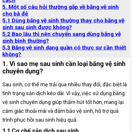
cách
5. Một số câu hỏi thường gặp về băng vệ sinh
cho bà đẻ
5.1 Dùng băng vệ sinh thường thay cho băng vệ
sinh sau sinh được không?
5.2 Bao lâu thì nên chuyển sang dùng băng vệ
sinh bình thường?
5.3 Băng vệ sinh dạng quần có thực sự cần thiết
không?
1. Vì sao mẹ sau sinh cần loại băng vệ sinh
chuyên dụng?
Sau sinh, cơ thể mẹ trải qua nhiều thay đổi, đặc biệt là
tình trạng sản dịch kéo dài. Vì vậy, việc sử dụng băng
vệ sinh chuyên dụng giúp thấm hút tốt hơn, mang lại
cảm giác thoải mái và đảm bảo vệ sinh, hỗ trợ quá
trình phục hồi sau sinh hiệu quả.
1.1 Cơ chế sản dịch sau sinh