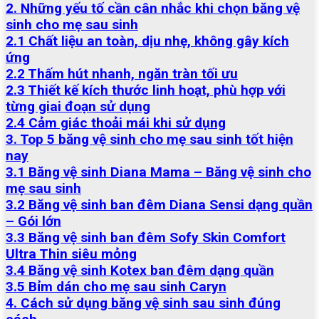
2. Những yếu tố cần cân nhắc khi chọn băng vệ
sinh cho mẹ sau sinh
2.1 Chất liệu an toàn, dịu nhẹ, không gây kích
ứng
2.2 Thấm hút nhanh, ngăn tràn tối ưu
2.3 Thiết kế kích thước linh hoạt, phù hợp với
từng giai đoạn sử dụng
2.4 Cảm giác thoải mái khi sử dụng
3. Top 5 băng vệ sinh cho mẹ sau sinh tốt hiện
nay
3.1 Băng vệ sinh Diana Mama – Băng vệ sinh cho
mẹ sau sinh
3.2 Băng vệ sinh ban đêm Diana Sensi dạng quần
– Gói lớn
3.3 Băng vệ sinh ban đêm Sofy Skin Comfort
Ultra Thin siêu mỏng
3.4 Băng vệ sinh Kotex ban đêm dạng quần
3.5 Bỉm dán cho mẹ sau sinh Caryn
4. Cách sử dụng băng vệ sinh sau sinh đúng