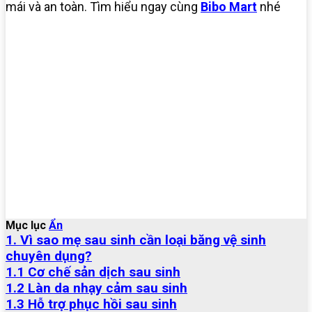
mái và an toàn. Tìm hiểu ngay cùng
Bibo Mart
nhé
Mục lục
Ẩn
1. Vì sao mẹ sau sinh cần loại băng vệ sinh
chuyên dụng?
1.1 Cơ chế sản dịch sau sinh
1.2 Làn da nhạy cảm sau sinh
1.3 Hỗ trợ phục hồi sau sinh