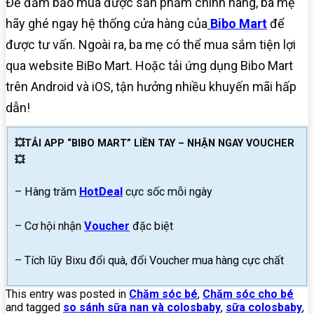
Để đảm bảo mua được sản phẩm chính hãng, ba mẹ
hãy ghé ngay hệ thống cửa hàng của
Bibo Mart
để
được tư vấn. Ngoài ra, ba mẹ có thể mua sắm tiện lợi
qua website BiBo Mart. Hoặc tải ứng dụng Bibo Mart
trên Android và iOS, tận hưởng nhiều khuyến mãi hấp
dẫn!
💥TẢI APP “BIBO MART” LIỀN TAY – NHẬN NGAY VOUCHER
💥
– Hàng trăm
HotDeal
cực sốc mỗi ngày
– Cơ hội nhận
Voucher
đặc biệt
– Tích lũy Bixu đổi quà, đổi Voucher mua hàng cực chất
This entry was posted in
Chăm sóc bé
,
Chăm sóc cho bé
and tagged
so sánh sữa nan và colosbaby
,
sữa colosbaby
,