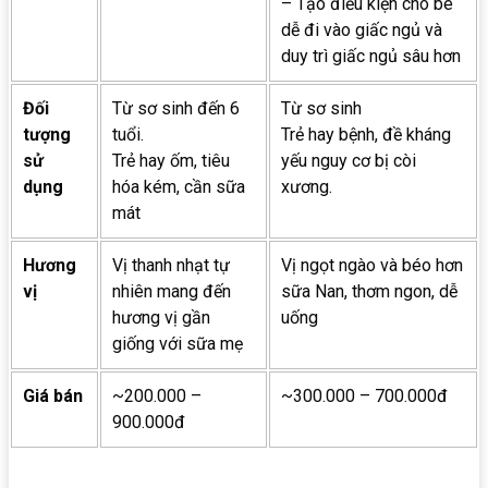
– Tạo điều kiện cho bé
dễ đi vào giấc ngủ và
duy trì giấc ngủ sâu hơn
Đối
Từ sơ sinh đến 6
Từ sơ sinh
tượng
tuổi.
Trẻ hay bệnh, đề kháng
sử
Trẻ hay ốm, tiêu
yếu nguy cơ bị còi
dụng
hóa kém, cần sữa
xương.
mát
Hương
Vị thanh nhạt tự
Vị ngọt ngào và béo hơn
vị
nhiên mang đến
sữa Nan, thơm ngon, dễ
hương vị gần
uống
giống với sữa mẹ
Giá bán
~200.000 –
~300.000 – 700.000đ
900.000đ