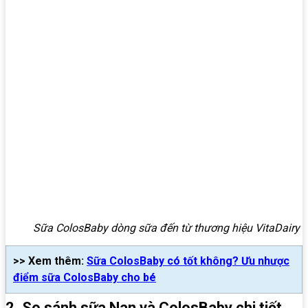
Sữa ColosBaby dòng sữa đến từ thương hiệu VitaDairy
>> Xem thêm:
Sữa ColosBaby có tốt không? Ưu nhược
điểm sữa ColosBaby cho bé
2. So sánh sữa Nan và ColosBaby chi tiết