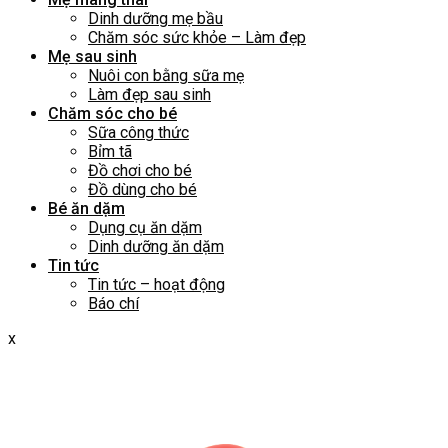
Dinh dưỡng mẹ bầu
Chăm sóc sức khỏe – Làm đẹp
Mẹ sau sinh
Nuôi con bằng sữa mẹ
Làm đẹp sau sinh
Chăm sóc cho bé
Sữa công thức
Bỉm tã
Đồ chơi cho bé
Đồ dùng cho bé
Bé ăn dặm
Dụng cụ ăn dặm
Dinh dưỡng ăn dặm
Tin tức
Tin tức – hoạt động
Báo chí
x