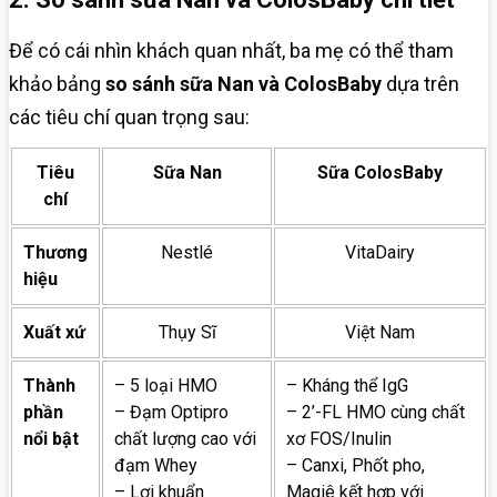
Để có cái nhìn khách quan nhất, ba mẹ có thể tham
khảo bảng
so sánh sữa Nan và ColosBaby
dựa trên
các tiêu chí quan trọng sau:
Tiêu
Sữa Nan
Sữa ColosBaby
chí
Thương
Nestlé
VitaDairy
hiệu
Xuất xứ
Thụy Sĩ
Việt Nam
Thành
– 5 loại HMO
– Kháng thể IgG
phần
– Đạm Optipro
– 2’-FL HMO cùng chất
nổi bật
chất lượng cao với
xơ FOS/Inulin
đạm Whey
– Canxi, Phốt pho,
– Lợi khuẩn
Magiê kết hợp với