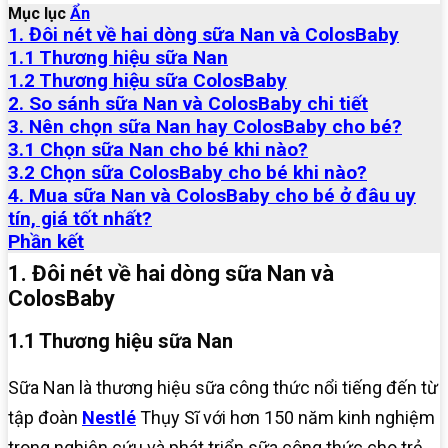
Mục lục
Ẩn
1. Đôi nét về hai dòng sữa Nan và ColosBaby
1.1 Thương hiệu sữa Nan
1.2 Thương hiệu sữa ColosBaby
2. So sánh sữa Nan và ColosBaby chi tiết
3. Nên chọn sữa Nan hay ColosBaby cho bé?
3.1 Chọn sữa Nan cho bé khi nào?
3.2 Chọn sữa ColosBaby cho bé khi nào?
4. Mua sữa Nan và ColosBaby cho bé ở đâu uy
tín, giá tốt nhất?
Phần kết
1. Đôi nét về hai dòng sữa Nan và
ColosBaby
1.1 Thương hiệu sữa Nan
Sữa Nan là thương hiệu sữa công thức nổi tiếng đến từ
tập đoàn
Nestlé
Thụy Sĩ với hơn 150 năm kinh nghiệm
trong nghiên cứu và phát triển sữa công thức cho trẻ