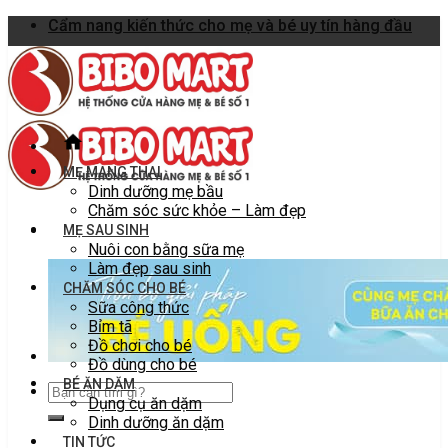
Skip
Cẩm nang kiến thức cho mẹ và bé uy tín hàng đầu
to
content
MẸ MANG THAI
Dinh dưỡng mẹ bầu
Chăm sóc sức khỏe – Làm đẹp
MẸ SAU SINH
Nuôi con bằng sữa mẹ
Làm đẹp sau sinh
CHĂM SÓC CHO BÉ
Sữa công thức
Bỉm tã
Đồ chơi cho bé
Đồ dùng cho bé
BÉ ĂN DẶM
Dụng cụ ăn dặm
Dinh dưỡng ăn dặm
TIN TỨC