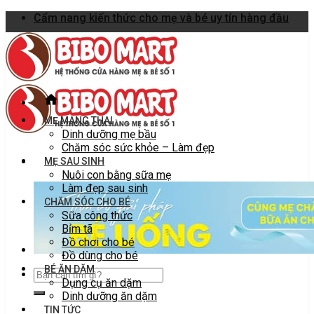
Skip
Cẩm nang kiến thức cho mẹ và bé uy tín hàng đầu
to
content
MẸ MANG THAI
Dinh dưỡng mẹ bầu
Chăm sóc sức khỏe – Làm đẹp
MẸ SAU SINH
Nuôi con bằng sữa mẹ
Làm đẹp sau sinh
CHĂM SÓC CHO BÉ
Sữa công thức
Bỉm tã
Đồ chơi cho bé
Đồ dùng cho bé
BÉ ĂN DẶM
Dụng cụ ăn dặm
Dinh dưỡng ăn dặm
TIN TỨC