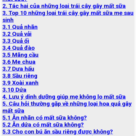
2. Tác hại của những loại trái cây gây mất sữa
3. Top 10 những loại trái cây gây mất sữa mẹ sau
sinh
3.1 Quả nhãn
3.2 Quả vải
3.3 Quả ổi
3.4 Quả đào
3.5 Mãng cầu
3.6 Me chua
3.7 Dưa hấu
3.8 Sầu riêng
3.9 Xoài xanh
3.10 Dứa
4. Lưu ý dinh dưỡng giúp mẹ không lo mất sữa
5. Câu hỏi thường gặp về những loại hoa quả gây
mất sữa
5.1 Ăn nhãn có mất sữa không?
5.2 Ăn dứa có mất sữa không?
5.3 Cho con bú ăn sầu riêng được không?