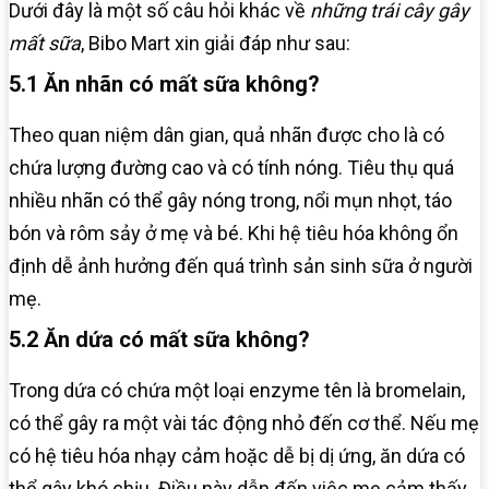
Dưới đây là một số câu hỏi khác về
những trái cây gây
mất sữa
, Bibo Mart xin giải đáp như sau:
5.1 Ăn nhãn có mất sữa không?
Theo quan niệm dân gian, quả nhãn được cho là có
chứa lượng đường cao và có tính nóng. Tiêu thụ quá
nhiều nhãn có thể gây nóng trong, nổi mụn nhọt, táo
bón và rôm sảy ở mẹ và bé. Khi hệ tiêu hóa không ổn
định dễ ảnh hưởng đến quá trình sản sinh sữa ở người
mẹ.
5.2 Ăn dứa có mất sữa không?
Trong dứa có chứa một loại enzyme tên là bromelain,
có thể gây ra một vài tác động nhỏ đến cơ thể. Nếu mẹ
có hệ tiêu hóa nhạy cảm hoặc dễ bị dị ứng, ăn dứa có
thể gây khó chịu. Điều này dẫn đến việc mẹ cảm thấy