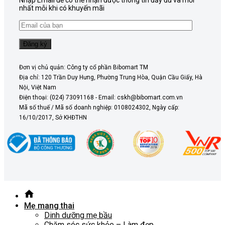
Nhập Email để có thể nhận được thông tin đầy đủ và mới
nhất mỗi khi có khuyến mãi
Đơn vị chủ quản: Công ty cổ phần Bibomart TM
Địa chỉ: 120 Trần Duy Hưng, Phường Trung Hòa, Quận Cầu Giấy, Hà
Nội, Việt Nam
Điện thoại: (024) 73091168 - Email: cskh@bibomart.com.vn
Mã số thuế / Mã số doanh nghiệp: 0108024302, Ngày cấp:
16/10/2017, Sở KHĐTHN
Mẹ mang thai
Dinh dưỡng mẹ bầu
Chăm sóc sức khỏe – Làm đẹp