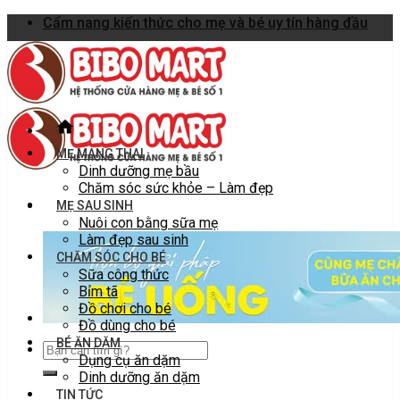
Skip
Cẩm nang kiến thức cho mẹ và bé uy tín hàng đầu
to
content
MẸ MANG THAI
Dinh dưỡng mẹ bầu
Chăm sóc sức khỏe – Làm đẹp
MẸ SAU SINH
Nuôi con bằng sữa mẹ
Làm đẹp sau sinh
CHĂM SÓC CHO BÉ
Sữa công thức
Bỉm tã
Đồ chơi cho bé
Đồ dùng cho bé
BÉ ĂN DẶM
Dụng cụ ăn dặm
Dinh dưỡng ăn dặm
TIN TỨC