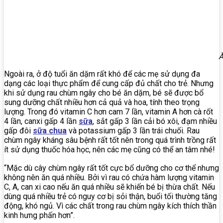
Ă
Ngoài ra, ở độ tuổi ăn dặm rất khó để các mẹ sử dụng đa
dạng các loại thực phẩm để cung cấp đủ chất cho trẻ. Nhưng
khi sử dụng rau chùm ngây cho bé ăn dặm, bé sẽ được bổ
sung dưỡng chất nhiều hơn cả quả và hoa, tính theo trọng
lượng. Trong đó vitamin C hơn cam 7 lần, vitamin A hơn cà rốt
4 lần, canxi gấp 4 lần
sữa
, sắt gấp 3 lần cải bó xôi, đạm nhiều
gấp đôi
sữa chua
và potassium gấp 3 lần trái chuối. Rau
chùm ngây kháng sâu bệnh rất tốt nên trong quá trình trồng rất
ít sử dụng thuốc hóa học, nên các mẹ cũng có thể an tâm nhé!
“Mặc dù cây chùm ngây rất tốt cực bổ dưỡng cho cơ thể nhưng
không nên ăn quá nhiều. Bởi vì rau có chứa hàm lượng vitamin
C, A, can xi cao nếu ăn quá nhiều sẽ khiến bé bị thừa chất. Nếu
dùng quá nhiều trẻ có nguy cơ bị sỏi thận, buổi tối thường tăng
động, khó ngủ. Vì các chất trong rau chùm ngây kích thích thần
kinh hưng phấn hơn”.