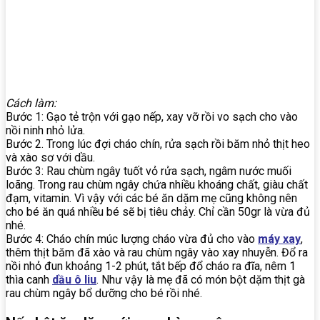
Cách làm:
Bước 1: Gạo tẻ trộn với gạo nếp, xay vỡ rồi vo sạch cho vào
nồi ninh nhỏ lửa.
Bước 2. Trong lúc đợi cháo chín, rửa sạch rồi băm nhỏ thịt heo
và xào sơ với dầu.
Bước 3: Rau chùm ngây tuốt vỏ rửa sạch, ngâm nước muối
loãng. Trong rau chùm ngây chứa nhiều khoáng chất, giàu chất
đạm, vitamin. Vì vậy với các bé ăn dặm mẹ cũng không nên
cho bé ăn quá nhiều bé sẽ bị tiêu chảy. Chỉ cần 50gr là vừa đủ
nhé.
Bước 4: Cháo chín múc lượng cháo vừa đủ cho vào
máy xay
,
thêm thịt băm đã xào và rau chùm ngây vào xay nhuyễn. Đổ ra
nồi nhỏ đun khoảng 1-2 phút, tắt bếp đổ cháo ra đĩa, nêm 1
thìa canh
dầu ô liu
. Như vậy là mẹ đã có món bột dặm thịt gà
rau chùm ngây bổ dưỡng cho bé rồi nhé.