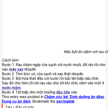
Nấu bột ăn dặm với rau 
Cách làm:
Bước 1: Rau chùm ngây rửa sạch với nước muối, để ráo rồi cho
vào
máy xay
nhuyễn
Bước 2: Tôm bóc vỏ, rửa sạch và xay thật nhuyễn.
Bước 3: Bột hòa thật đều với nước rồi bắt lên bếp nấu chín.
Sau đó cho tôm rồi tới rau vào cho tới khi chín, nêm vào một ít
nước mắm
.
Bước 4: Tắt bếp cho một muỗng
dầu ôliu
vào.
This entry was posted in
Chăm sóc bé
,
Dinh dưỡng ăn dặm
,
Dụng cụ ăn dặm
. Bookmark the
permalink
.
TIN LIÊN QUAN