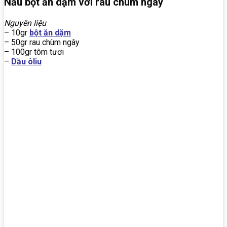
Nấu bột ăn dặm với rau chùm ngây
Nguyên liệu
– 10gr
bột ăn dặm
– 50gr rau chùm ngây
– 100gr tôm tươi
–
Dầu ôliu