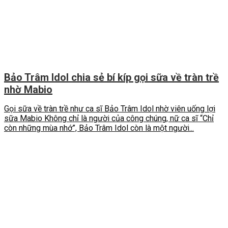
Bảo Trâm Idol chia sẻ bí kíp gọi sữa về tràn trề
nhờ Mabio
Gọi sữa về tràn trề như ca sĩ Bảo Trâm Idol nhờ viên uống lợi
sữa Mabio Không chỉ là người của công chúng, nữ ca sĩ “Chỉ
còn những mùa nhớ”, Bảo Trâm Idol còn là một người...