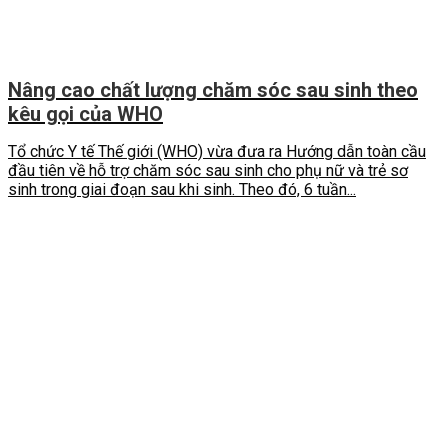
Nâng cao chất lượng chăm sóc sau sinh theo
kêu gọi của WHO
Tổ chức Y tế Thế giới (WHO) vừa đưa ra Hướng dẫn toàn cầu
đầu tiên về hỗ trợ chăm sóc sau sinh cho phụ nữ và trẻ sơ
sinh trong giai đoạn sau khi sinh. Theo đó, 6 tuần...