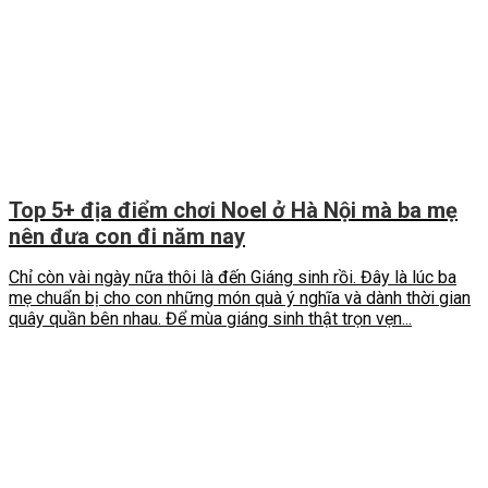
Top 5+ địa điểm chơi Noel ở Hà Nội mà ba mẹ
nên đưa con đi năm nay
Chỉ còn vài ngày nữa thôi là đến Giáng sinh rồi. Đây là lúc ba
mẹ chuẩn bị cho con những món quà ý nghĩa và dành thời gian
quây quần bên nhau. Để mùa giáng sinh thật trọn vẹn...