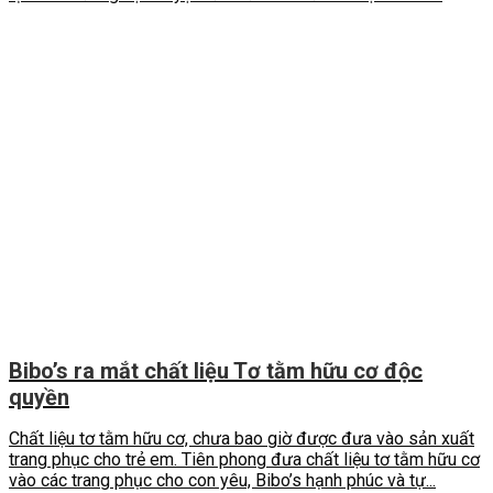
Bibo’s ra mắt chất liệu Tơ tằm hữu cơ độc
quyền
Chất liệu tơ tằm hữu cơ, chưa bao giờ được đưa vào sản xuất
trang phục cho trẻ em. Tiên phong đưa chất liệu tơ tằm hữu cơ
vào các trang phục cho con yêu, Bibo’s hạnh phúc và tự...