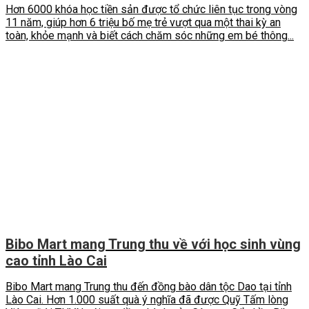
Hơn 6000 khóa học tiền sản được tổ chức liên tục trong vòng
11 năm, giúp hơn 6 triệu bố mẹ trẻ vượt qua một thai kỳ an
toàn, khỏe mạnh và biết cách chăm sóc những em bé thông...
Bibo Mart mang Trung thu về với học sinh vùng
cao tỉnh Lào Cai
Bibo Mart mang Trung thu đến đồng bào dân tộc Dao tại tỉnh
Lào Cai. Hơn 1.000 suất quà ý nghĩa đã được Quỹ Tấm lòng