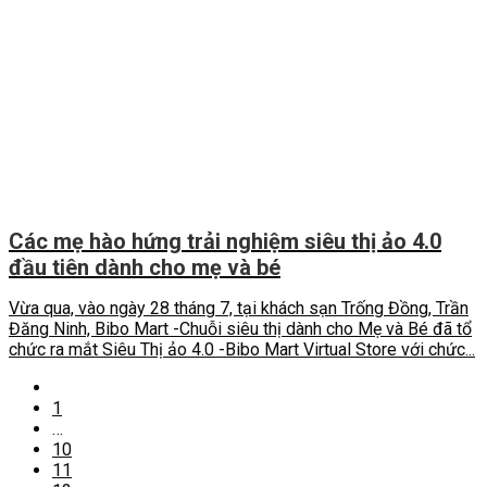
Các mẹ hào hứng trải nghiệm siêu thị ảo 4.0
đầu tiên dành cho mẹ và bé
Vừa qua, vào ngày 28 tháng 7, tại khách sạn Trống Đồng, Trần
Đăng Ninh, Bibo Mart -Chuỗi siêu thị dành cho Mẹ và Bé đã tổ
chức ra mắt Siêu Thị ảo 4.0 -Bibo Mart Virtual Store với chức...
1
…
10
11