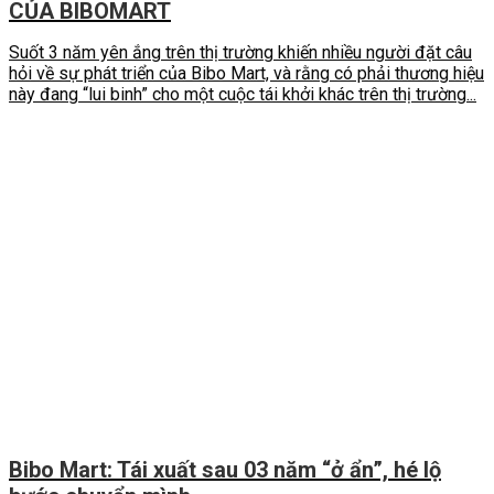
CỦA BIBOMART
Suốt 3 năm yên ắng trên thị trường khiến nhiều người đặt câu
hỏi về sự phát triển của Bibo Mart, và rằng có phải thương hiệu
này đang “lui binh” cho một cuộc tái khởi khác trên thị trường...
Bibo Mart: Tái xuất sau 03 năm “ở ẩn”, hé lộ