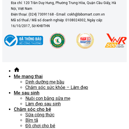
Địa chỉ: 120 Trần Duy Hưng, Phường Trung Hòa, Quận Cầu Giấy, Hà
Nội, Việt Nam
Điện thoại: (024) 73091168 - Email: cskh@bibomart.com.vn
Mã số thuế / Mã số doanh nghiệp: 0108024302, Ngày cấp:
16/10/2017, Sở KHĐTHN
Mẹ mang thai
Dinh dưỡng mẹ bầu
Chăm sóc sức khỏe – Làm đẹp
Mẹ sau sinh
Nuôi con bằng sữa mẹ
Làm đẹp sau sinh
Chăm sóc cho bé
Sữa công thức
Bỉm tã
Đồ chơi cho bé