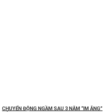
CHUYỂN ĐỘNG NGẦM SAU 3 NĂM “IM ẮNG”