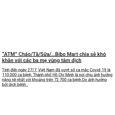
“ATM” Cháo/Tã/Sữa/…Bibo Mart chia sẻ khó
khăn với các ba mẹ vùng tâm dịch
Tính đến ngày 27/7, Việt Nam đã vượt số ca mắc Covid-19 là
110.000 ca bệnh. Thành phố Hồ Chí Minh là nơi chịu ảnh hưởng
nặng nề nhất với khoảng trên 72.700 ca bệnh.Do ảnh hưởng
bởi dịch bệnh...