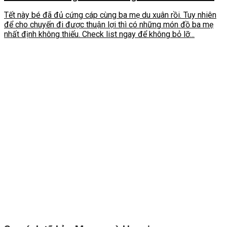
Tết này bé đã đủ cứng cáp cùng ba mẹ du xuân rồi. Tuy nhiên
để cho chuyến đi được thuận lợi thì có những món đồ ba mẹ
nhất định không thiếu. Check list ngay để không bỏ lỡ...