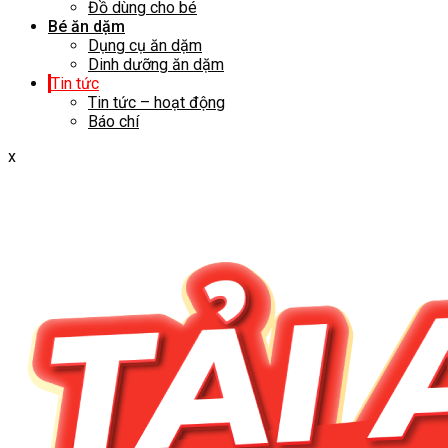
Đồ dùng cho bé
Bé ăn dặm
Dụng cụ ăn dặm
Dinh dưỡng ăn dặm
Tin tức
Tin tức – hoạt động
Báo chí
x