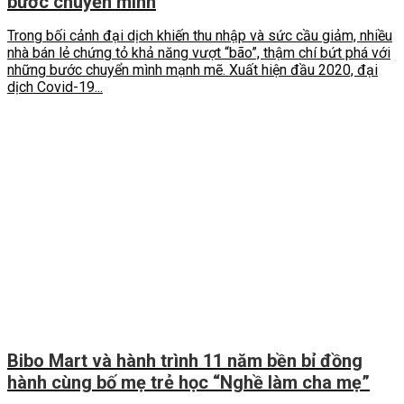
bước chuyển mình
Trong bối cảnh đại dịch khiến thu nhập và sức cầu giảm, nhiều
nhà bán lẻ chứng tỏ khả năng vượt “bão”, thậm chí bứt phá với
những bước chuyển mình mạnh mẽ. Xuất hiện đầu 2020, đại
dịch Covid-19...
Bibo Mart và hành trình 11 năm bền bỉ đồng
hành cùng bố mẹ trẻ học “Nghề làm cha mẹ”