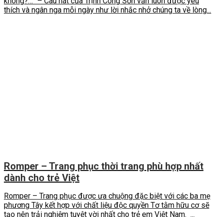
không?…” – Câu hát của Trịnh Công Sơn vẫn luôn được yêu
thích và ngân nga mỗi ngày như lời nhắc nhở chúng ta về lòng...
Romper – Trang phục thời trang phù hợp nhất
dành cho trẻ Việt
Romper – Trang phục được ưa chuộng đặc biệt với các ba mẹ
phương Tây kết hợp với chất liệu độc quyền Tơ tằm hữu cơ sẽ
tạo nên trải nghiệm tuyệt vời nhất cho trẻ em Việt Nam. ...