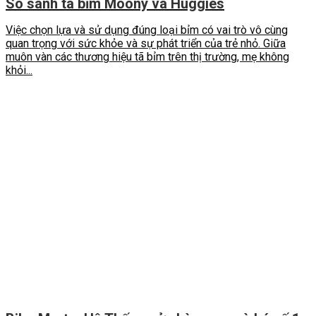
So sánh tã bỉm Moony và Huggies
Việc chọn lựa và sử dụng đúng loại bỉm có vai trò vô cùng
quan trọng với sức khỏe và sự phát triển của trẻ nhỏ. Giữa
muôn vàn các thương hiệu tã bỉm trên thị trường, mẹ không
khỏi...