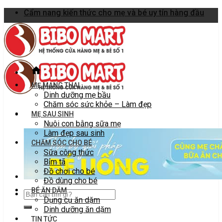
Skip
Cẩm nang kiến thức cho mẹ và bé uy tín hàng đầu
to
content
MẸ MANG THAI
Dinh dưỡng mẹ bầu
Chăm sóc sức khỏe – Làm đẹp
MẸ SAU SINH
Nuôi con bằng sữa mẹ
Làm đẹp sau sinh
CHĂM SÓC CHO BÉ
Sữa công thức
Bỉm tã
Đồ chơi cho bé
Đồ dùng cho bé
BÉ ĂN DẶM
Dụng cụ ăn dặm
Dinh dưỡng ăn dặm
TIN TỨC