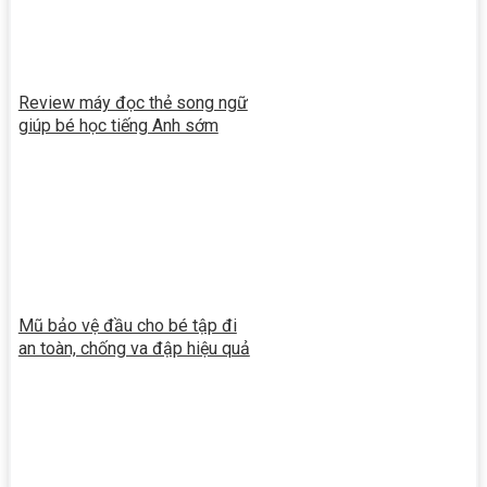
Review máy đọc thẻ song ngữ
giúp bé học tiếng Anh sớm
Mũ bảo vệ đầu cho bé tập đi
an toàn, chống va đập hiệu quả