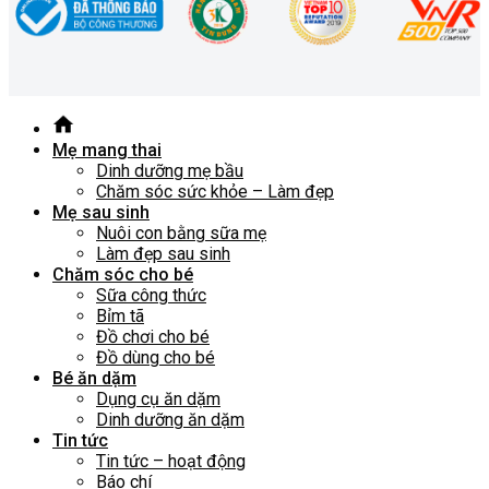
Mẹ mang thai
Dinh dưỡng mẹ bầu
Chăm sóc sức khỏe – Làm đẹp
Mẹ sau sinh
Nuôi con bằng sữa mẹ
Làm đẹp sau sinh
Chăm sóc cho bé
Sữa công thức
Bỉm tã
Đồ chơi cho bé
Đồ dùng cho bé
Bé ăn dặm
Dụng cụ ăn dặm
Dinh dưỡng ăn dặm
Tin tức
Tin tức – hoạt động
Báo chí