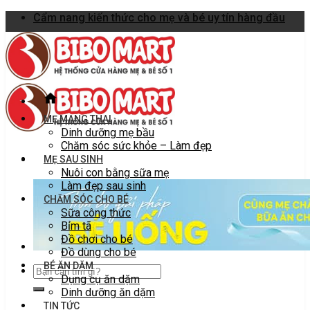
Skip
Cẩm nang kiến thức cho mẹ và bé uy tín hàng đầu
to
content
MẸ MANG THAI
Dinh dưỡng mẹ bầu
Chăm sóc sức khỏe – Làm đẹp
MẸ SAU SINH
Nuôi con bằng sữa mẹ
Làm đẹp sau sinh
CHĂM SÓC CHO BÉ
Sữa công thức
Bỉm tã
Đồ chơi cho bé
Đồ dùng cho bé
BÉ ĂN DẶM
Dụng cụ ăn dặm
Dinh dưỡng ăn dặm
TIN TỨC