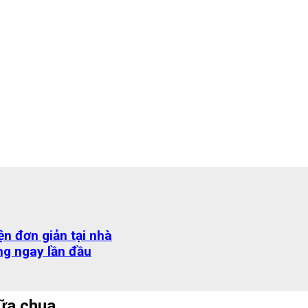
n đơn giản tại nhà
ng ngay lần đầu
sữa chua