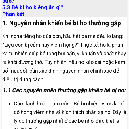
sao?
5.3 Bé bị ho kiêng ăn gì?
Phần kết
1. Nguyên nhân khiến bé bị ho thường gặp
Khi nghe tiếng ho của con, hầu hết ba mẹ đều lo lắng:
“Liệu con bị cảm hay viêm họng?” Thực tế, ho là phản
xạ tự nhiên giúp bé tống bụi bẩn, vi khuẩn và chất nhầy
ra khỏi đường thở. Tuy nhiên, nếu ho kéo dài hoặc kèm
sổ mũi, sốt, cần xác định nguyên nhân chính xác để
điều trị đúng cách.
1.1 Các nguyên nhân thường gặp khiến bé bị ho:
Cảm lạnh hoặc cảm cúm: Bé bị nhiễm virus khiến
cổ họng viêm nhẹ và kích thích phản xạ ho. Đây là
lý do thường gặp nhất ở các bé nhỏ, đặc biệt là