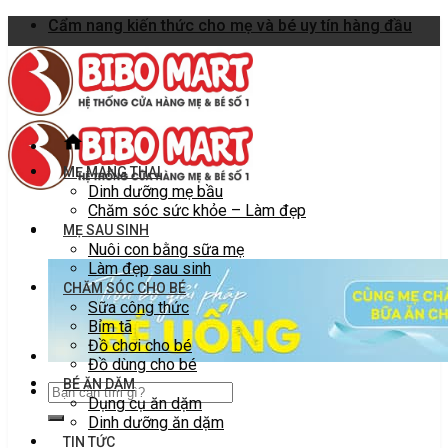
Skip
Cẩm nang kiến thức cho mẹ và bé uy tín hàng đầu
to
content
MẸ MANG THAI
Dinh dưỡng mẹ bầu
Chăm sóc sức khỏe – Làm đẹp
MẸ SAU SINH
Nuôi con bằng sữa mẹ
Làm đẹp sau sinh
CHĂM SÓC CHO BÉ
Sữa công thức
Bỉm tã
Đồ chơi cho bé
Đồ dùng cho bé
BÉ ĂN DẶM
Dụng cụ ăn dặm
Dinh dưỡng ăn dặm
TIN TỨC