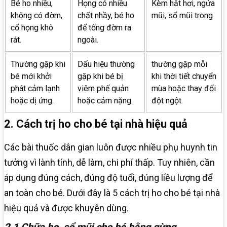
Bé ho nhiều,
Họng có nhiều
Kèm hắt hơi, ngứa
không có đờm,
chất nhầy, bé ho
mũi, sổ mũi trong
cổ họng khô
để tống đờm ra
rát.
ngoài.
Thường gặp khi
Dấu hiệu thường
thường gặp mỗi
bé mới khởi
gặp khi bé bị
khi thời tiết chuyển
phát cảm lạnh
viêm phế quản
mùa hoặc thay đổi
hoặc dị ứng.
hoặc cảm nặng.
đột ngột.
2. Cách trị ho cho bé tại nhà hiệu quả
Các bài thuốc dân gian luôn được nhiều phụ huynh tin
tưởng vì lành tính, dễ làm, chi phí thấp. Tuy nhiên, cần
áp dụng đúng cách, đúng độ tuổi, đúng liều lượng để
an toàn cho bé. Dưới đây là 5 cách trị ho cho bé tại nhà
hiệu quả và được khuyên dùng.
2.1 Chữa ho, sổ mũi cho bé bằng gừng