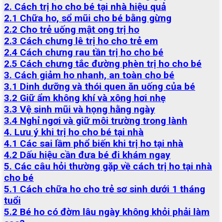
2. Cách trị ho cho bé tại nhà hiệu quả
2.1 Chữa ho, sổ mũi cho bé bằng gừng
2.2 Cho trẻ uống mật ong trị ho
2.3 Cách chưng lê trị ho cho trẻ em
2.4 Cách chưng rau tần trị ho cho bé
2.5 Cách chưng tắc đường phèn trị ho cho bé
3. Cách giảm ho nhanh, an toàn cho bé
3.1 Dinh dưỡng và thói quen ăn uống của bé
3.2 Giữ ẩm không khí và xông hơi nhẹ
3.3 Vệ sinh mũi và họng hằng ngày
3.4 Nghỉ ngơi và giữ môi trường trong lành
4. Lưu ý khi trị ho cho bé tại nhà
4.1 Các sai lầm phổ biến khi trị ho tại nhà
4.2 Dấu hiệu cần đưa bé đi khám ngay
5. Các câu hỏi thường gặp về cách trị ho tại nhà
cho bé
5.1 Cách chữa ho cho trẻ sơ sinh dưới 1 tháng
tuổi
5.2 Bé ho có đờm lâu ngày không khỏi phải làm