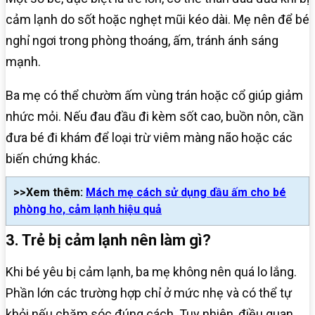
cảm lạnh do sốt hoặc nghẹt mũi kéo dài. Mẹ nên để bé
nghỉ ngơi trong phòng thoáng, ấm, tránh ánh sáng
mạnh.
Ba mẹ có thể chườm ấm vùng trán hoặc cổ giúp giảm
nhức mỏi. Nếu đau đầu đi kèm sốt cao, buồn nôn, cần
đưa bé đi khám để loại trừ viêm màng não hoặc các
biến chứng khác.
>>Xem thêm:
Mách mẹ cách sử dụng dầu ấm cho bé
phòng ho, cảm lạnh hiệu quả
3. Trẻ bị cảm lạnh nên làm gì?
Khi bé yêu bị cảm lạnh, ba mẹ không nên quá lo lắng.
Phần lớn các trường hợp chỉ ở mức nhẹ và có thể tự
khỏi nếu chăm sóc đúng cách. Tuy nhiên, điều quan