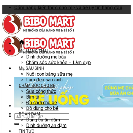
Skip
Cẩm nang kiến thức cho mẹ và bé uy tín hàng đầu
to
content
MẸ MANG THAI
Dinh dưỡng mẹ bầu
Chăm sóc sức khỏe – Làm đẹp
MẸ SAU SINH
Nuôi con bằng sữa mẹ
Làm đẹp sau sinh
CHĂM SÓC CHO BÉ
Sữa công thức
Bỉm tã
Đồ chơi cho bé
Đồ dùng cho bé
BÉ ĂN DẶM
Dụng cụ ăn dặm
Dinh dưỡng ăn dặm
TIN TỨC