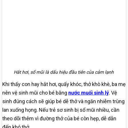
Hắt hơi, sổ mũi là dấu hiệu đầu tiên của cảm lạnh
Khi thấy con hay hắt hơi, quấy khóc, thở khò khè, ba mẹ
nên vệ sinh mũi cho bé bằng
nước muối sinh lý
. Vệ
sinh đúng cách sẽ giúp bé dễ thở và ngăn nhiễm trùng
lan xuống họng. Nếu trẻ sơ sinh bị sổ mũi nhiều, cần
theo dõi thêm vì đường thở của bé còn hẹp, dễ dẫn
đến khó thở.