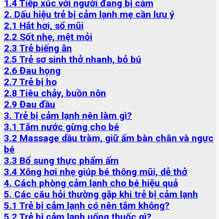
1.4 Tiếp xúc với người đang bị cảm
2. Dấu hiệu trẻ bị cảm lạnh mẹ cần lưu ý
2.1 Hắt hơi, sổ mũi
2.2 Sốt nhẹ, mệt mỏi
2.3 Trẻ biếng ăn
2.5 Trẻ sơ sinh thở nhanh, bỏ bú
2.6 Đau họng
2.7 Trẻ bị ho
2.8 Tiêu chảy, buồn nôn
2.9 Đau đầu
3. Trẻ bị cảm lạnh nên làm gì?
3.1 Tắm nước gừng cho bé
3.2 Massage dầu tràm, giữ ấm bàn chân và ngực
bé
3.3 Bổ sung thực phẩm ấm
3.4 Xông hơi nhẹ giúp bé thông mũi, dễ thở
4. Cách phòng cảm lạnh cho bé hiệu quả
5. Các câu hỏi thường gặp khi trẻ bị cảm lạnh
5.1 Trẻ bị cảm lạnh có nên tắm không?
5.2 Trẻ bị cảm lạnh uống thuốc gì?