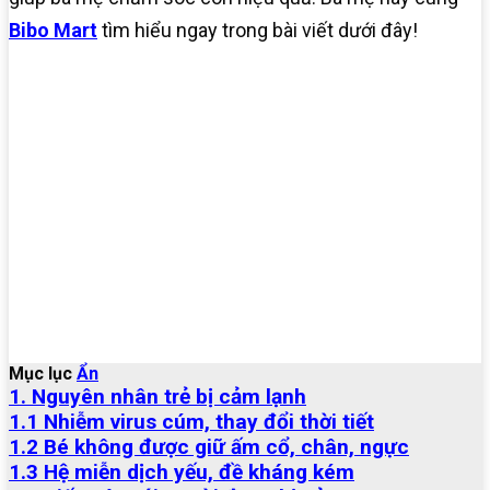
Bibo Mart
tìm hiểu ngay trong bài viết dưới đây!
Mục lục
Ẩn
1. Nguyên nhân trẻ bị cảm lạnh
1.1 Nhiễm virus cúm, thay đổi thời tiết
1.2 Bé không được giữ ấm cổ, chân, ngực
1.3 Hệ miễn dịch yếu, đề kháng kém