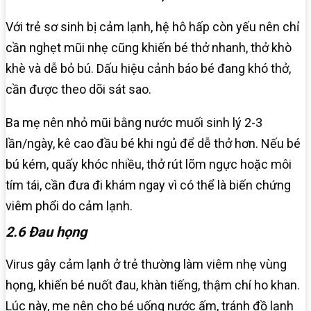
Với trẻ sơ sinh bị cảm lạnh, hệ hô hấp còn yếu nên chỉ
cần nghẹt mũi nhẹ cũng khiến bé thở nhanh, thở khò
khè và dễ bỏ bú. Dấu hiệu cảnh báo bé đang khó thở,
cần được theo dõi sát sao.
Ba mẹ nên nhỏ mũi bằng nước muối sinh lý 2-3
lần/ngày, kê cao đầu bé khi ngủ để dễ thở hơn. Nếu bé
bú kém, quấy khóc nhiều, thở rút lõm ngực hoặc môi
tím tái, cần đưa đi khám ngay vì có thể là biến chứng
viêm phổi do cảm lạnh.
2.6 Đau họng
Virus gây cảm lạnh ở trẻ thường làm viêm nhẹ vùng
họng, khiến bé nuốt đau, khàn tiếng, thậm chí ho khan.
Lúc này, mẹ nên cho bé uống nước ấm, tránh đồ lạnh