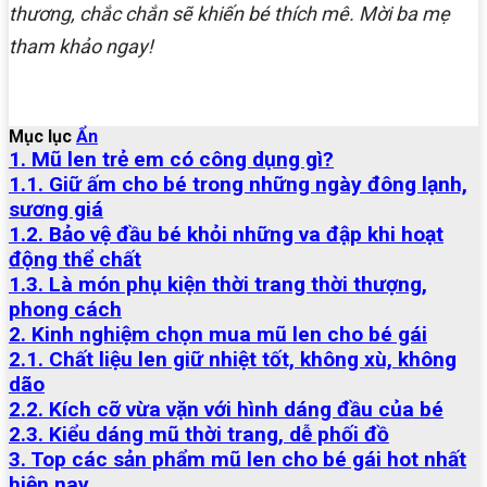
thương, chắc chắn sẽ khiến bé thích mê. Mời ba mẹ
tham khảo ngay!
Mục lục
Ẩn
1. Mũ len trẻ em có công dụng gì?
1.1. Giữ ấm cho bé trong những ngày đông lạnh,
sương giá
1.2. Bảo vệ đầu bé khỏi những va đập khi hoạt
động thể chất
1.3. Là món phụ kiện thời trang thời thượng,
phong cách
2. Kinh nghiệm chọn mua mũ len cho bé gái
2.1. Chất liệu len giữ nhiệt tốt, không xù, không
dão
2.2. Kích cỡ vừa vặn với hình dáng đầu của bé
2.3. Kiểu dáng mũ thời trang, dễ phối đồ
3. Top các sản phẩm mũ len cho bé gái hot nhất
hiện nay