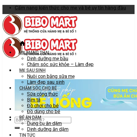
Skip
Cẩm nang kiến thức cho mẹ và bé uy tín hàng đầu
to
content
MẸ MANG THAI
Dinh dưỡng mẹ bầu
Chăm sóc sức khỏe – Làm đẹp
MẸ SAU SINH
Nuôi con bằng sữa mẹ
Làm đẹp sau sinh
CHĂM SÓC CHO BÉ
Sữa công thức
Bỉm tã
Đồ chơi cho bé
Đồ dùng cho bé
BÉ ĂN DẶM
Dụng cụ ăn dặm
Dinh dưỡng ăn dặm
TIN TỨC