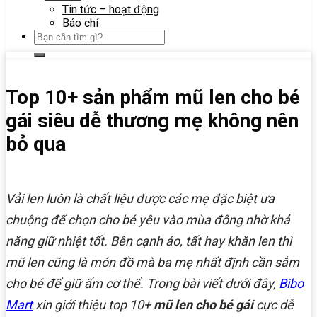
Tin tức – hoạt động
Báo chí
Top 10+ sản phẩm mũ len cho bé
gái siêu dễ thương mẹ không nên
bỏ qua
Vải len luôn là chất liệu được các mẹ đặc biệt ưa
chuộng để chọn cho bé yêu vào mùa đông nhờ khả
năng giữ nhiệt tốt. Bên cạnh áo, tất hay khăn len thì
mũ len cũng là món đồ mà ba mẹ nhất định cần sắm
cho bé để giữ ấm cơ thể. Trong bài viết dưới đây,
Bibo
Mart
xin giới thiệu top 10+
mũ len cho bé gái
cực dễ