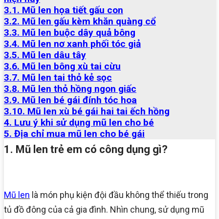
3.1. Mũ len họa tiết gấu con
3.2. Mũ len gấu kèm khăn quàng cổ
3.3. Mũ len buộc dây quả bông
3.4. Mũ len nơ xanh phối tóc giả
3.5. Mũ len dâu tây
3.6. Mũ len bông xù tai cừu
3.7. Mũ len tai thỏ kẻ sọc
3.8. Mũ len thỏ hồng ngon giấc
3.9. Mũ len bé gái đính tóc hoa
3.10. Mũ len xù bé gái hai tai ếch hồng
4. Lưu ý khi sử dụng mũ len cho bé
5. Địa chỉ mua mũ len cho bé gái
1. Mũ len trẻ em có công dụng gì?
Mũ len
là món phụ kiện đội đầu không thể thiếu trong
tủ đồ đông của cả gia đình. Nhìn chung, sử dụng mũ