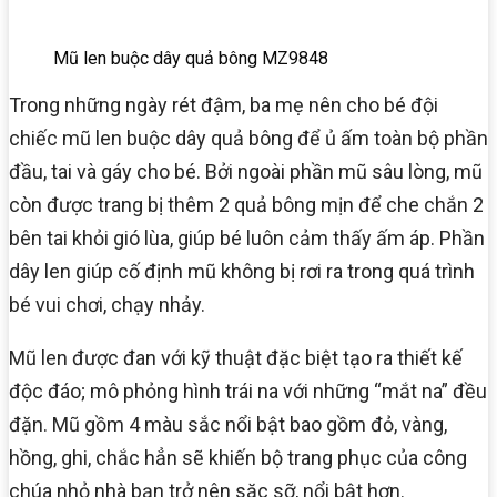
Mũ len buộc dây quả bông MZ9848
Trong những ngày rét đậm, ba mẹ nên cho bé đội
chiếc mũ len buộc dây quả bông để ủ ấm toàn bộ phần
đầu, tai và gáy cho bé. Bởi ngoài phần mũ sâu lòng, mũ
còn được trang bị thêm 2 quả bông mịn để che chắn 2
bên tai khỏi gió lùa, giúp bé luôn cảm thấy ấm áp. Phần
dây len giúp cố định mũ không bị rơi ra trong quá trình
bé vui chơi, chạy nhảy.
Mũ len được đan với kỹ thuật đặc biệt tạo ra thiết kế
độc đáo; mô phỏng hình trái na với những “mắt na” đều
đặn. Mũ gồm 4 màu sắc nổi bật bao gồm đỏ, vàng,
hồng, ghi, chắc hẳn sẽ khiến bộ trang phục của công
chúa nhỏ nhà bạn trở nên sặc sỡ, nổi bật hơn.