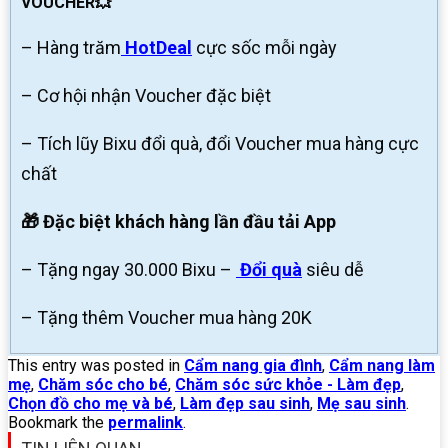
VOUCHER💥
– Hàng trăm
HotDeal
cực sốc mỗi ngày
– Cơ hội nhận Voucher đặc biệt
– Tích lũy Bixu đổi quà, đổi Voucher mua hàng cực
chất
🎁 Đặc biệt khách hàng lần đầu tải App
– Tặng ngay 30.000 Bixu –
Đổi quà
siêu dễ
– Tặng thêm Voucher mua hàng 20K
This entry was posted in
Cẩm nang gia đình
,
Cẩm nang làm
mẹ
,
Chăm sóc cho bé
,
Chăm sóc sức khỏe - Làm đẹp
,
Chọn đồ cho mẹ và bé
,
Làm đẹp sau sinh
,
Mẹ sau sinh
.
Bookmark the
permalink
.