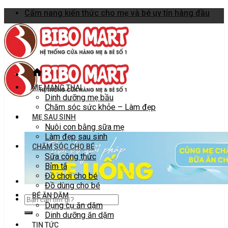
Skip
Cẩm nang kiến thức cho mẹ và bé uy tín hàng đầu
to
content
MẸ MANG THAI
Dinh dưỡng mẹ bầu
Chăm sóc sức khỏe – Làm đẹp
MẸ SAU SINH
Nuôi con bằng sữa mẹ
Làm đẹp sau sinh
CHĂM SÓC CHO BÉ
Sữa công thức
Bỉm tã
Đồ chơi cho bé
Đồ dùng cho bé
BÉ ĂN DẶM
Dụng cụ ăn dặm
Dinh dưỡng ăn dặm
TIN TỨC