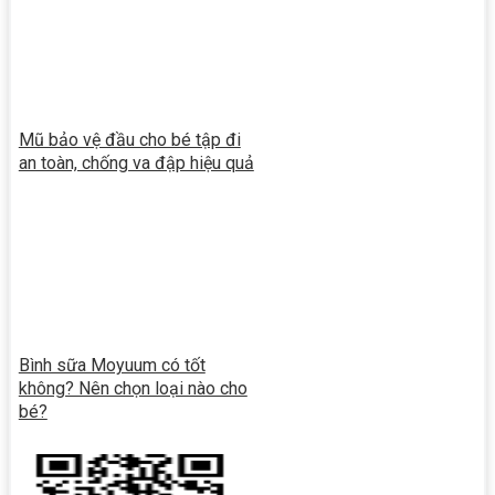
Mũ bảo vệ đầu cho bé tập đi
an toàn, chống va đập hiệu quả
Bình sữa Moyuum có tốt
không? Nên chọn loại nào cho
bé?