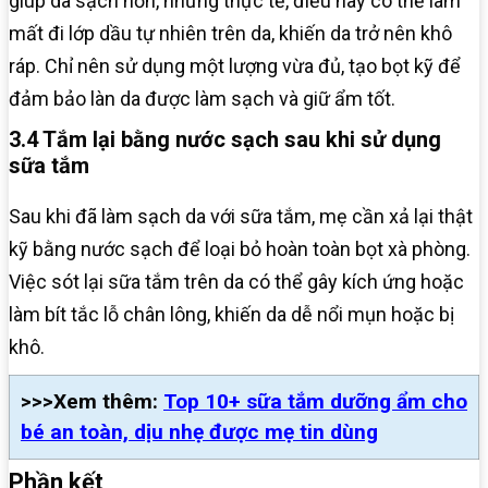
giúp da sạch hơn, nhưng thực tế, điều này có thể làm
mất đi lớp dầu tự nhiên trên da, khiến da trở nên khô
ráp. Chỉ nên sử dụng một lượng vừa đủ, tạo bọt kỹ để
đảm bảo làn da được làm sạch và giữ ẩm tốt.
3.4 Tắm lại bằng nước sạch sau khi sử dụng
sữa tắm
Sau khi đã làm sạch da với sữa tắm, mẹ cần xả lại thật
kỹ bằng nước sạch để loại bỏ hoàn toàn bọt xà phòng.
Việc sót lại sữa tắm trên da có thể gây kích ứng hoặc
làm bít tắc lỗ chân lông, khiến da dễ nổi mụn hoặc bị
khô.
>>>Xem thêm:
Top 10+ sữa tắm dưỡng ẩm cho
bé an toàn, dịu nhẹ được mẹ tin dùng
Phần kết