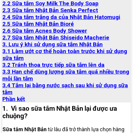
2.2 Sữa tắm Soy Milk The Body Soap
2.3 Sữa tắm Nhật Bản Senka Perfect
2.4 Sữa tắm trắng da của Nhật Bản Hatomugi
2.5 Sữa tắm Nhật Bản Bioré
2.6 Sữa tắm Acnes Body Shower
2.7 Sữa tắm Nhật Bản Shiseido Macherie
3. Lưu ý khi sử dụng sữa tắm Nhật Bản
3.1 Làm ướt cơ thể hoàn toàn trước khi sử dụng
sữa tắm
3.2 Tránh thoa trực tiếp sữa tắm lên da
3.3 Hạn chế dùng lượng sữa tắm quá nhiều trong
mỗi lần tắm
3.4 Tắm lại bằng nước sạch sau khi sử dụng sữa
tắm
Phần kết
1. Vì sao sữa tắm Nhật Bản lại được ưa
chuộng?
Sữa tắm Nhật Bản
từ lâu đã trở thành lựa chọn hàng