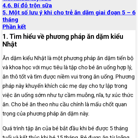
4.6. Bí đỏ trộn sữa
5. Một số lưu ý khi cho trẻ ăn dặm giai đoạn 5 – 6
tháng
Phần kết
1. Tìm hiểu về phương pháp ăn dặm kiểu
Nhật
Ăn dặm kiểu Nhật là một phương pháp ăn dặm tiến bộ
và khoa học với mục tiêu là tập cho bé ăn uống hợp lý,
ăn thô tốt và tìm được niềm vui trong ăn uống. Phương
pháp này khuyến khích các mẹ dạy cho tự lập trong
việc ăn uống sớm như tự cầm muỗng, nĩa, tự xúc thức
ăn. Cho bé ăn theo nhu cầu chính là mấu chốt quan
trọng của phương pháp ăn dặm này.
Quá trình tập ăn của bé bắt đầu khi bé được 5 tháng
tuổi và kết thúc khi bé 15 tháng. Bé được ăn từ loãng