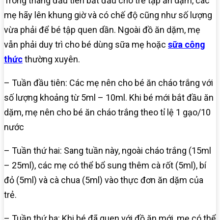
Trong tháng đầu tiên bắt đầu cho trẻ tập ăn dặm, các
mẹ hãy lên khung giờ và có chế độ cũng như số lượng
vừa phải để bé tập quen dần. Ngoài đồ ăn dặm, mẹ
vẫn phải duy trì cho bé dùng sữa mẹ hoặc
sữa công
thức
thường xuyên.
– Tuần đầu tiên: Các mẹ nên cho bé ăn cháo trắng với
số lượng khoảng từ 5ml – 10ml. Khi bé mới bắt đầu ăn
dặm, mẹ nên cho bé ăn cháo trắng theo tỉ lệ 1 gạo/10
nước
– Tuần thứ hai: Sang tuần này, ngoài cháo trắng (15ml
– 25ml), các mẹ có thể bổ sung thêm cà rốt (5ml), bí
đỏ (5ml) và cà chua (5ml) vào thực đơn ăn dặm của
trẻ.
– Tuần thứ ba: Khi bé đã quen với đồ ăn mới, mẹ có thể