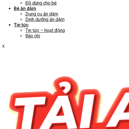
Đồ dùng cho bé
Bé ăn dặm
Dụng cụ ăn dặm
Dinh dưỡng ăn dặm
Tin tức
Tin tức – hoạt động
Báo chí
x