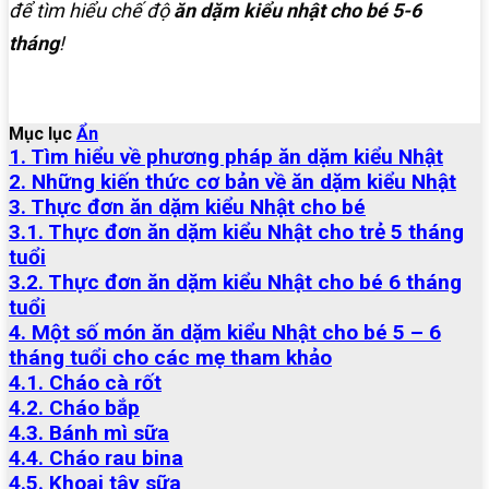
để tìm hiểu chế độ
ăn dặm kiểu nhật cho bé 5-6
tháng
!
Mục lục
Ẩn
1. Tìm hiểu về phương pháp ăn dặm kiểu Nhật
2. Những kiến thức cơ bản về ăn dặm kiểu Nhật
3. Thực đơn ăn dặm kiểu Nhật cho bé
3.1. Thực đơn ăn dặm kiểu Nhật cho trẻ 5 tháng
tuổi
3.2. Thực đơn ăn dặm kiểu Nhật cho bé 6 tháng
tuổi
4. Một số món ăn dặm kiểu Nhật cho bé 5 – 6
tháng tuổi cho các mẹ tham khảo
4.1. Cháo cà rốt
4.2. Cháo bắp
4.3. Bánh mì sữa
4.4. Cháo rau bina
4.5. Khoai tây sữa