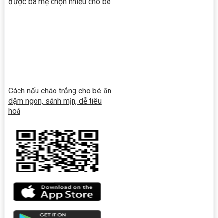
được ba mẹ chọn nhiều cho bé
Cách nấu cháo trắng cho bé ăn
dặm ngon, sánh mịn, dễ tiêu
hoá