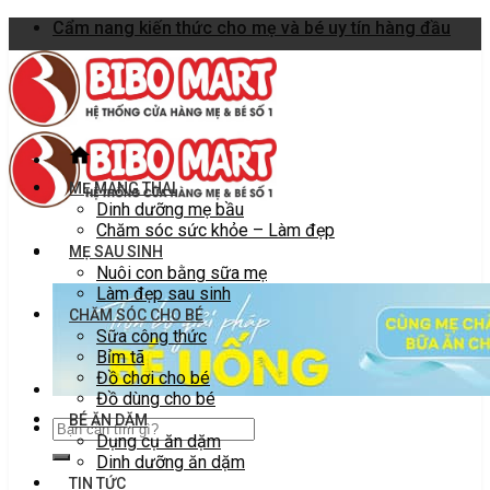
Skip
Cẩm nang kiến thức cho mẹ và bé uy tín hàng đầu
to
content
MẸ MANG THAI
Dinh dưỡng mẹ bầu
Chăm sóc sức khỏe – Làm đẹp
MẸ SAU SINH
Nuôi con bằng sữa mẹ
Làm đẹp sau sinh
CHĂM SÓC CHO BÉ
Sữa công thức
Bỉm tã
Đồ chơi cho bé
Đồ dùng cho bé
BÉ ĂN DẶM
Dụng cụ ăn dặm
Dinh dưỡng ăn dặm
TIN TỨC