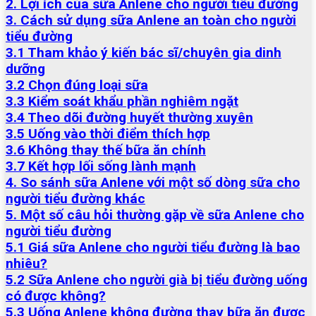
2. Lợi ích của sữa Anlene cho người tiểu đường
3. Cách sử dụng sữa Anlene an toàn cho người
tiểu đường
3.1 Tham khảo ý kiến bác sĩ/chuyên gia dinh
dưỡng
3.2 Chọn đúng loại sữa
3.3 Kiểm soát khẩu phần nghiêm ngặt
3.4 Theo dõi đường huyết thường xuyên
3.5 Uống vào thời điểm thích hợp
3.6 Không thay thế bữa ăn chính
3.7 Kết hợp lối sống lành mạnh
4. So sánh sữa Anlene với một số dòng sữa cho
người tiểu đường khác
5. Một số câu hỏi thường gặp về sữa Anlene cho
người tiểu đường
5.1 Giá sữa Anlene cho người tiểu đường là bao
nhiêu?
5.2 Sữa Anlene cho người già bị tiểu đường uống
có được không?
5.3 Uống Anlene không đường thay bữa ăn được