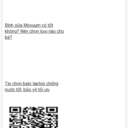
Bình sữa Moyuum có tốt
không? Nên chọn loại nào cho
bé?
Tip chọn balo laptop chống
nước tốt, bảo vệ tối ưu