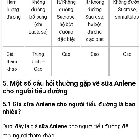
Hàm
Không
Ít/Không
Ít/Không
Không đườ
lượng
đường
đường
đường
Sucrose,
đường
bổ sung
Sucrose,
Sucrose,
Isomaltulo
(chỉ
hệ bột
hệ bột
Lactose)
đường
đường
đặc biệt
đặc biệt
Giá
Trung
Cao
Cao
Cao
tham
bình –
khảo
Cao
5. Một số câu hỏi thường gặp về sữa Anlene
cho người tiểu đường
5.1 Giá sữa Anlene cho người tiểu đường là bao
nhiêu?
Dưới đây là giá
sữa Anlene
cho người tiểu đường để
mọi người tham khảo.