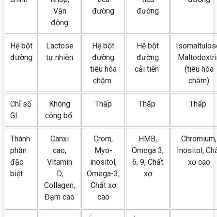
Vận
đường
đường
động
Hệ bột
Lactose
Hệ bột
Hệ bột
Isomaltulos
đường
tự nhiên
đường
đường
Maltodextri
tiêu hóa
cải tiến
(tiêu hóa
chậm
chậm)
Chỉ số
Không
Thấp
Thấp
Thấp
GI
công bố
Thành
Canxi
Crom,
HMB,
Chromium,
phần
cao,
Myo-
Omega 3,
Inositol, Ch
đặc
Vitamin
inositol,
6, 9, Chất
xơ cao
biệt
D,
Omega-3,
xơ
Collagen,
Chất xơ
Đạm cao
cao