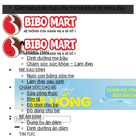
Skip
Cẩm nang kiến thức cho mẹ và bé uy tín hàng đầu
to
content
MẸ MANG THAI
Dinh dưỡng mẹ bầu
Chăm sóc sức khỏe – Làm đẹp
MẸ SAU SINH
Nuôi con bằng sữa mẹ
Làm đẹp sau sinh
CHĂM SÓC CHO BÉ
Sữa công thức
Bỉm tã
Đồ chơi cho bé
Đồ dùng cho bé
BÉ ĂN DẶM
Dụng cụ ăn dặm
Dinh dưỡng ăn dặm
TIN TỨC