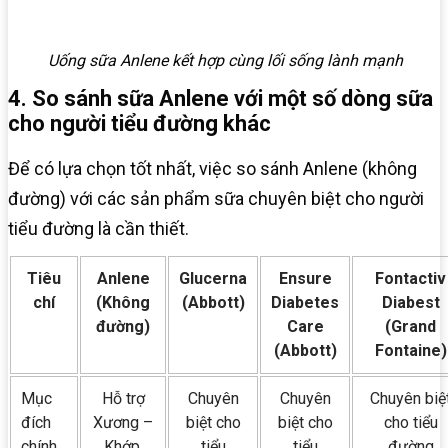
Uống sữa Anlene kết hợp cùng lối sống lành mạnh
4. So sánh sữa Anlene với một số dòng sữa
cho người tiểu đường khác
Để có lựa chọn tốt nhất, việc so sánh Anlene (không
đường) với các sản phẩm sữa chuyên biệt cho người
tiểu đường là cần thiết.
Tiêu
Anlene
Glucerna
Ensure
Fontactiv
chí
(Không
(Abbott)
Diabetes
Diabest
đường)
Care
(Grand
(Abbott)
Fontaine)
Mục
Hỗ trợ
Chuyên
Chuyên
Chuyên biệ
đích
Xương –
biệt cho
biệt cho
cho tiểu
chính
Khớp,
tiểu
tiểu
đường