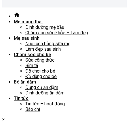
Mẹ mang thai
Dinh dưỡng mẹ bầu
Chăm sóc sức khỏe – Làm đẹp
Mẹ sau sinh
Nuôi con bằng sữa mẹ
Làm đẹp sau sinh
Chăm sóc cho bé
Sữa công thức
Bỉm tã
Đồ chơi cho bé
Đồ dùng cho bé
Bé ăn dặm
Dụng cụ ăn dặm
Dinh dưỡng ăn dặm
Tin tức
Tin tức – hoạt động
Báo chí
x