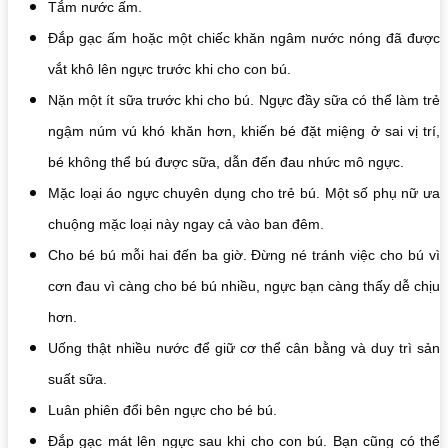
Tắm nước ấm.
Đắp gạc ấm hoặc một chiếc khăn ngâm nước nóng đã được
vắt khô lên ngực trước khi cho con bú.
Nặn một ít sữa trước khi cho bú. Ngực đầy sữa có thể làm trẻ
ngậm núm vú khó khăn hơn, khiến bé đặt miệng ở sai vị trí,
bé không thể bú được sữa, dẫn đến đau nhức mô ngực.
Mặc loại áo ngực chuyên dụng cho trẻ bú. Một số phụ nữ ưa
chuộng mặc loại này ngay cả vào ban đêm.
Cho bé bú mỗi hai đến ba giờ. Đừng né tránh việc cho bú vì
cơn đau vì càng cho bé bú nhiều, ngực bạn càng thấy dễ chịu
hơn.
Uống thật nhiều nước để giữ cơ thể cân bằng và duy trì sản
suất sữa.
Luân phiên đổi bên ngực cho bé bú.
Đắp gạc mát lên ngực sau khi cho con bú. Bạn cũng có thể