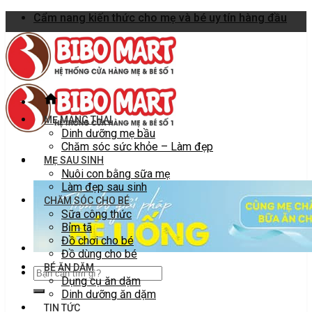
Skip
Cẩm nang kiến thức cho mẹ và bé uy tín hàng đầu
to
content
MẸ MANG THAI
Dinh dưỡng mẹ bầu
Chăm sóc sức khỏe – Làm đẹp
MẸ SAU SINH
Nuôi con bằng sữa mẹ
Làm đẹp sau sinh
CHĂM SÓC CHO BÉ
Sữa công thức
Bỉm tã
Đồ chơi cho bé
Đồ dùng cho bé
BÉ ĂN DẶM
Dụng cụ ăn dặm
Dinh dưỡng ăn dặm
TIN TỨC