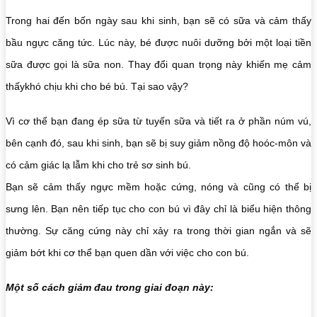
Trong hai đến bốn ngày sau khi sinh, bạn sẽ có sữa và cảm thấy
bầu ngực căng tức. Lúc này, bé được nuôi dưỡng bởi một loại tiền
sữa được gọi là sữa non. Thay đổi quan trọng này khiến mẹ cảm
thấykhó chịu khi cho bé bú. Tại sao vậy?
Vì cơ thể bạn đang ép sữa từ tuyến sữa và tiết ra ở phần núm vú,
bên cạnh đó, sau khi sinh, bạn sẽ bị suy giảm nồng độ hoóc-môn và
có cảm giác lạ lẫm khi cho trẻ sơ sinh bú.
Bạn sẽ cảm thấy ngực mềm hoặc cứng, nóng và cũng có thể bị
sưng lên. Bạn nên tiếp tục cho con bú vì đây chỉ là biểu hiện thông
thường. Sự căng cứng này chỉ xảy ra trong thời gian ngắn và sẽ
giảm bớt khi cơ thể bạn quen dần với việc cho con bú.
Một số cách giảm đau trong giai đoạn này: