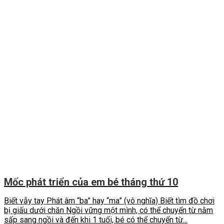
Mốc phát triển của em bé tháng thứ 10
Biết vẫy tay Phát âm “ba” hay “ma” (vô nghĩa) Biết tìm đồ chơi
bị giấu dưới chăn Ngồi vững một mình, có thể chuyển từ nằm
sấp sang ngồi và đến khi 1 tuổi, bé có thể chuyển từ...