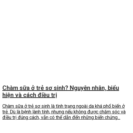
Chàm sữa ở trẻ sơ sinh? Nguyên nhân, biểu
hiện và cách điều trị
Chàm sữa ở trẻ sơ sinh là tình trạng ngoài da khá phổ biến ở
trẻ. Dù là bệnh lành tính, nhưng nếu không được chăm sóc và
điều trị đúng cách, vẫn có thể dẫn đến những biến chứng...