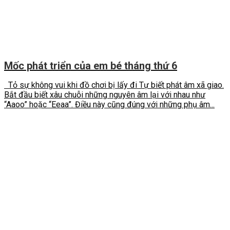
Mốc phát triển của em bé tháng thứ 6
Tỏ sự không vui khi đồ chơi bị lấy đi Tự biết phát âm xã giao.
Bắt đầu biết xâu chuỗi những nguyên âm lại với nhau như
“Aaoo” hoặc “Eeaa”. Điều này cũng đúng với những phụ âm...