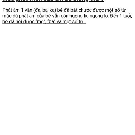
Phát âm 1 vần (đa, ba, ka) bé đã bắt chước được một số từ
mặc dù phát âm của bé vẫn còn ngọng líu ngọng lo. Đến 1 tuổi,
bé đã nói được “mẹ”, “ba” và một số từ...