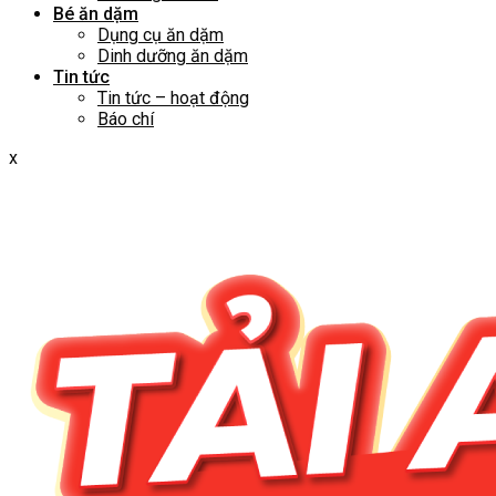
Bé ăn dặm
Dụng cụ ăn dặm
Dinh dưỡng ăn dặm
Tin tức
Tin tức – hoạt động
Báo chí
x