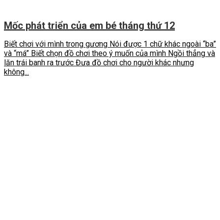
Mốc phát triển của em bé tháng thứ 12
Biết chơi với mình trong gương Nói được 1 chữ khác ngoài “ba”
và “má” Biết chọn đồ chơi theo ý muốn của mình Ngồi thẳng và
lăn trái banh ra trước Đưa đồ chơi cho người khác nhưng
không...