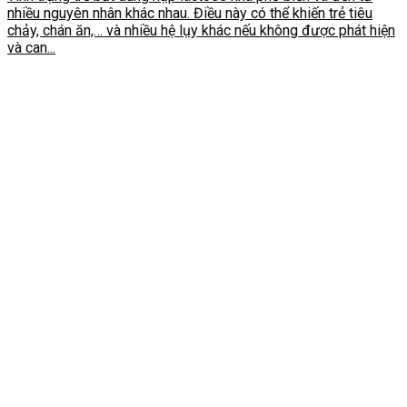
nhiều nguyên nhân khác nhau. Điều này có thể khiến trẻ tiêu
chảy, chán ăn,… và nhiều hệ lụy khác nếu không được phát hiện
và can...