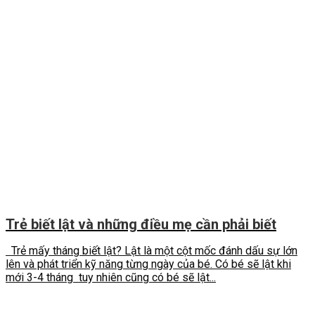
Trẻ biết lật và những điều mẹ cần phải biết
Trẻ mấy tháng biết lật? Lật là một cột mốc đánh dấu sự lớn
lên và phát triển kỹ năng từng ngày của bé. Có bé sẽ lật khi
mới 3-4 tháng tuy nhiên cũng có bé sẽ lật...