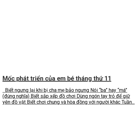
Mốc phát triển của em bé tháng thứ 11
Biết ngưng lại khi bị cha mẹ bảo ngưng Nói “ba” hay “má”
(đúng nghĩa) Biết sắp xếp đồ chơi Dùng ngón tay trỏ để giữ
yên đồ vật Biết chơi chung và hòa đồng với người khác Tuần...