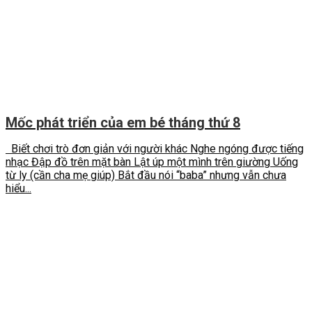
Mốc phát triển của em bé tháng thứ 8
Biết chơi trò đơn giản với người khác Nghe ngóng được tiếng
nhạc Đập đồ trên mặt bàn Lật úp một mình trên giường Uống
từ ly (cần cha mẹ giúp) Bắt đầu nói “baba” nhưng vẫn chưa
hiểu...