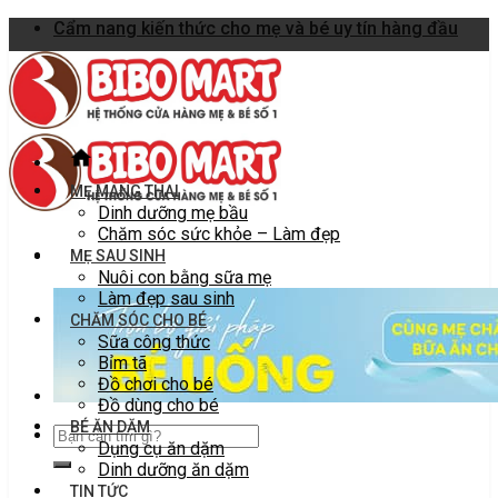
Skip
Cẩm nang kiến thức cho mẹ và bé uy tín hàng đầu
to
content
MẸ MANG THAI
Dinh dưỡng mẹ bầu
Chăm sóc sức khỏe – Làm đẹp
MẸ SAU SINH
Nuôi con bằng sữa mẹ
Làm đẹp sau sinh
CHĂM SÓC CHO BÉ
Sữa công thức
Bỉm tã
Đồ chơi cho bé
Đồ dùng cho bé
BÉ ĂN DẶM
Dụng cụ ăn dặm
Dinh dưỡng ăn dặm
TIN TỨC