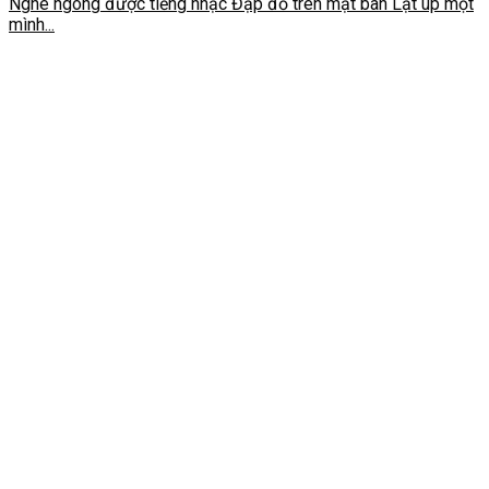
Nghe ngóng được tiếng nhạc Đập đồ trên mặt bàn Lật úp một
mình...