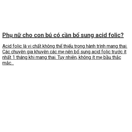
Phụ nữ cho con bú có cần bổ sung acid folic?
Acid folic là vi chất không thể thiếu trong hành trình mang thai.
Các chuyên gia khuyên các mẹ nên bổ sung acid folic trước ít
nhất 1 tháng khi mang thai. Tuy nhiên, không ít mẹ bầu thắc
mắc...