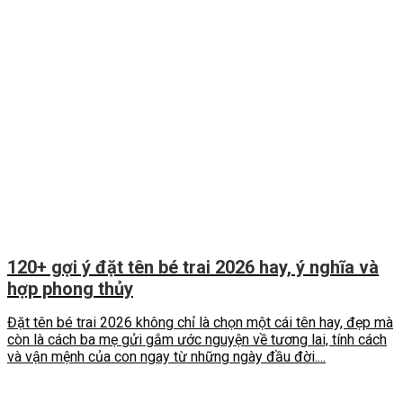
120+ gợi ý đặt tên bé trai 2026 hay, ý nghĩa và
hợp phong thủy
Đặt tên bé trai 2026 không chỉ là chọn một cái tên hay, đẹp mà
còn là cách ba mẹ gửi gắm ước nguyện về tương lai, tính cách
và vận mệnh của con ngay từ những ngày đầu đời....