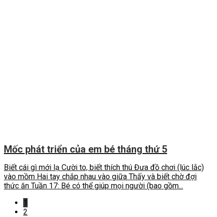
Mốc phát triển của em bé tháng thứ 5
Biết cái gì mới lạ Cười to, biết thích thú Đưa đồ chơi (lúc lắc)
vào mồm Hai tay chắp nhau vào giữa Thấy và biết chờ đợi
thức ăn Tuần 17: Bé có thể giúp mọi người (bao gồm...
1
2