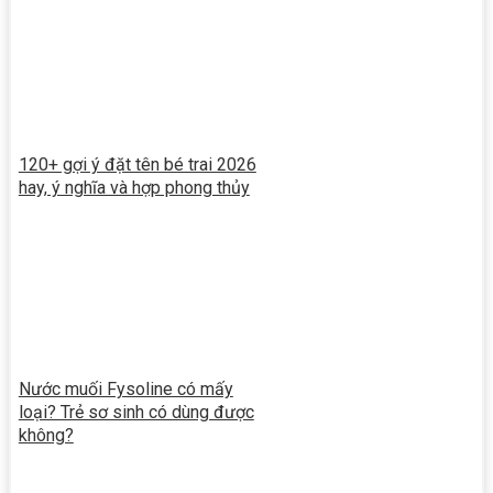
120+ gợi ý đặt tên bé trai 2026
hay, ý nghĩa và hợp phong thủy
Nước muối Fysoline có mấy
loại? Trẻ sơ sinh có dùng được
không?