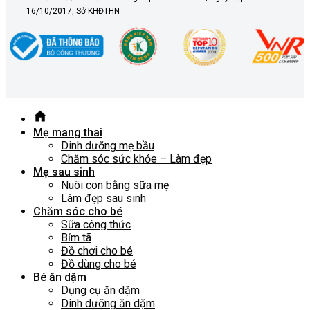
16/10/2017, Sở KHĐTHN
Mẹ mang thai
Dinh dưỡng mẹ bầu
Chăm sóc sức khỏe – Làm đẹp
Mẹ sau sinh
Nuôi con bằng sữa mẹ
Làm đẹp sau sinh
Chăm sóc cho bé
Sữa công thức
Bỉm tã
Đồ chơi cho bé
Đồ dùng cho bé
Bé ăn dặm
Dụng cụ ăn dặm
Dinh dưỡng ăn dặm