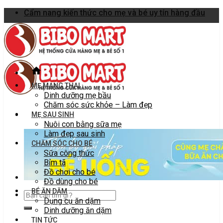
Skip
Cẩm nang kiến thức cho mẹ và bé uy tín hàng đầu
to
content
MẸ MANG THAI
Dinh dưỡng mẹ bầu
Chăm sóc sức khỏe – Làm đẹp
MẸ SAU SINH
Nuôi con bằng sữa mẹ
Làm đẹp sau sinh
CHĂM SÓC CHO BÉ
Sữa công thức
Bỉm tã
Đồ chơi cho bé
Đồ dùng cho bé
BÉ ĂN DẶM
Dụng cụ ăn dặm
Dinh dưỡng ăn dặm
TIN TỨC