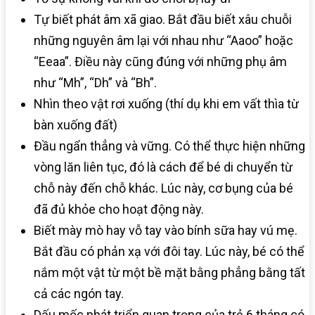
Tự biết phát âm xã giao. Bắt đầu biết xâu chuỗi
những nguyên âm lại với nhau như “Aaoo” hoặc
“Eeaa”. Điều này cũng đúng với những phụ âm
như “Mh”, “Dh” và “Bh”.
Nhìn theo vật rơi xuống (thí dụ khi em vất thìa từ
bàn xuống đất)
Đầu ngẩn thẳng và vững. Có thể thực hiện những
vòng lăn liên tục, đó là cách để bé di chuyển từ
chỗ này đến chỗ khác. Lúc này, cơ bụng của bé
đã đủ khỏe cho hoạt động này.
Biết mày mò hay vỗ tay vào bính sữa hay vú mẹ.
Bắt đầu có phản xạ với đôi tay. Lúc này, bé có thể
nắm một vật từ một bề mặt bằng phẳng bằng tất
cả các ngón tay.
Dấu mốc phát triển quan trọng của trẻ 6 tháng có