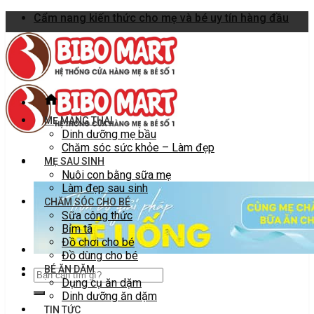
Skip
Cẩm nang kiến thức cho mẹ và bé uy tín hàng đầu
to
content
MẸ MANG THAI
Dinh dưỡng mẹ bầu
Chăm sóc sức khỏe – Làm đẹp
MẸ SAU SINH
Nuôi con bằng sữa mẹ
Làm đẹp sau sinh
CHĂM SÓC CHO BÉ
Sữa công thức
Bỉm tã
Đồ chơi cho bé
Đồ dùng cho bé
BÉ ĂN DẶM
Dụng cụ ăn dặm
Dinh dưỡng ăn dặm
TIN TỨC