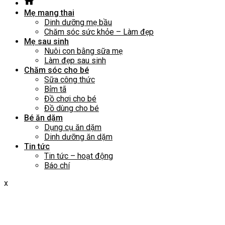
Mẹ mang thai
Dinh dưỡng mẹ bầu
Chăm sóc sức khỏe – Làm đẹp
Mẹ sau sinh
Nuôi con bằng sữa mẹ
Làm đẹp sau sinh
Chăm sóc cho bé
Sữa công thức
Bỉm tã
Đồ chơi cho bé
Đồ dùng cho bé
Bé ăn dặm
Dụng cụ ăn dặm
Dinh dưỡng ăn dặm
Tin tức
Tin tức – hoạt động
Báo chí
x