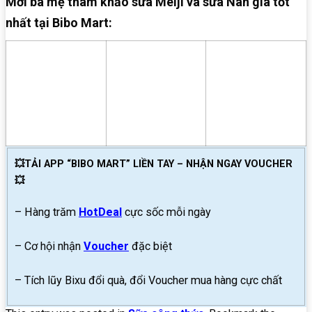
Mời ba mẹ tham khảo sữa Meiji và sữa Nan giá tốt
nhất tại Bibo Mart:
💥TẢI APP “BIBO MART” LIỀN TAY – NHẬN NGAY VOUCHER
💥
– Hàng trăm
HotDeal
cực sốc mỗi ngày
– Cơ hội nhận
Voucher
đặc biệt
– Tích lũy Bixu đổi quà, đổi Voucher mua hàng cực chất