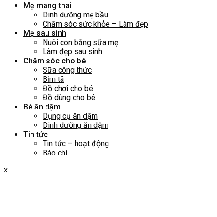
Mẹ mang thai
Dinh dưỡng mẹ bầu
Chăm sóc sức khỏe – Làm đẹp
Mẹ sau sinh
Nuôi con bằng sữa mẹ
Làm đẹp sau sinh
Chăm sóc cho bé
Sữa công thức
Bỉm tã
Đồ chơi cho bé
Đồ dùng cho bé
Bé ăn dặm
Dụng cụ ăn dặm
Dinh dưỡng ăn dặm
Tin tức
Tin tức – hoạt động
Báo chí
x