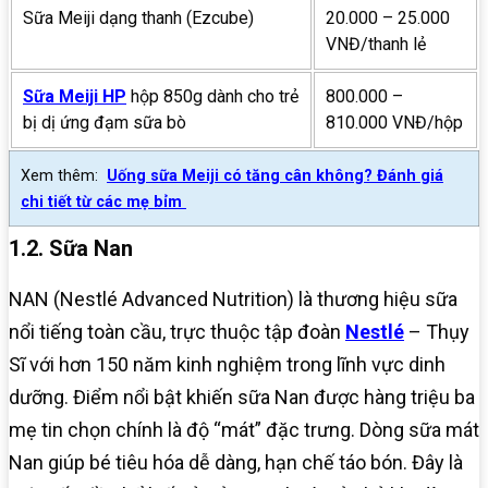
Sữa Meiji dạng thanh (Ezcube)
20.000 – 25.000
VNĐ/thanh lẻ
Sữa Meiji HP
hộp 850g dành cho trẻ
800.000 –
bị dị ứng đạm sữa bò
810.000 VNĐ/hộp
Xem thêm:
Uống sữa Meiji có tăng cân không? Đánh giá
chi tiết từ các mẹ bỉm
1.2. Sữa Nan
NAN (Nestlé Advanced Nutrition) là thương hiệu sữa
nổi tiếng toàn cầu, trực thuộc tập đoàn
Nestlé
– Thụy
Sĩ với hơn 150 năm kinh nghiệm trong lĩnh vực dinh
dưỡng. Điểm nổi bật khiến sữa Nan được hàng triệu ba
mẹ tin chọn chính là độ “mát” đặc trưng. Dòng sữa mát
Nan giúp bé tiêu hóa dễ dàng, hạn chế táo bón. Đây là