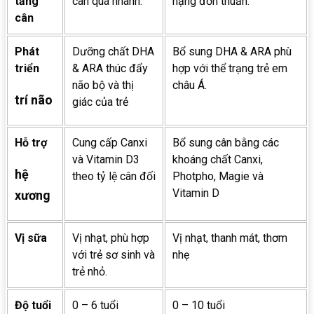
tăng
cân quá nhanh.
nặng đơn thuần.
cân
Phát
Dưỡng chất DHA
Bổ sung DHA & ARA phù
triển
& ARA thúc đẩy
hợp với thể trạng trẻ em
não bộ và thị
châu Á.
trí não
giác của trẻ
Hỗ trợ
Cung cấp Canxi
Bổ sung cân bằng các
và Vitamin D3
khoáng chất Canxi,
hệ
theo tỷ lệ cân đối
Photpho, Magie và
Vitamin D
xương
Vị sữa
Vị nhạt, phù hợp
Vị nhạt, thanh mát, thơm
với trẻ sơ sinh và
nhẹ
trẻ nhỏ.
Độ tuổi
0 – 6 tuổi
0 – 10 tuổi