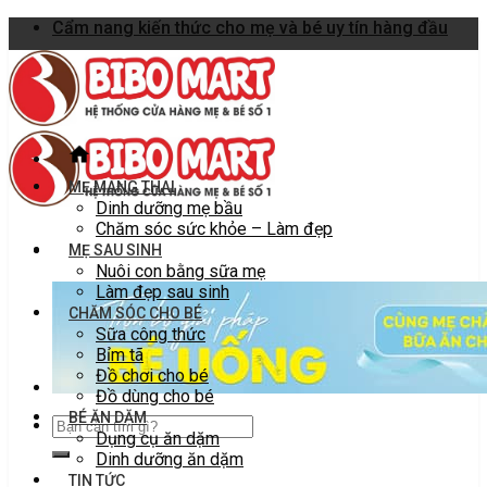
Skip
Cẩm nang kiến thức cho mẹ và bé uy tín hàng đầu
to
content
MẸ MANG THAI
Dinh dưỡng mẹ bầu
Chăm sóc sức khỏe – Làm đẹp
MẸ SAU SINH
Nuôi con bằng sữa mẹ
Làm đẹp sau sinh
CHĂM SÓC CHO BÉ
Sữa công thức
Bỉm tã
Đồ chơi cho bé
Đồ dùng cho bé
BÉ ĂN DẶM
Dụng cụ ăn dặm
Dinh dưỡng ăn dặm
TIN TỨC