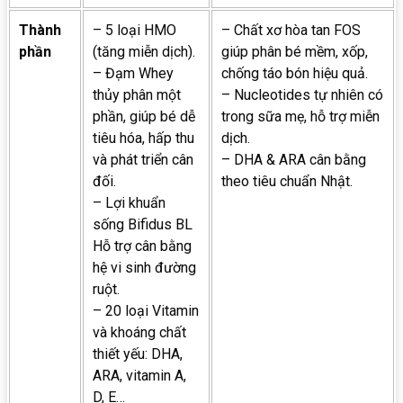
Thành
– 5 loại HMO
– Chất xơ hòa tan FOS
phần
(tăng miễn dịch).
giúp phân bé mềm, xốp,
– Đạm Whey
chống táo bón hiệu quả.
thủy phân một
– Nucleotides tự nhiên có
phần, giúp bé dễ
trong sữa mẹ, hỗ trợ miễn
tiêu hóa, hấp thu
dịch.
và phát triển cân
– DHA & ARA cân bằng
đối.
theo tiêu chuẩn Nhật.
– Lợi khuẩn
sống Bifidus BL
Hỗ trợ cân bằng
hệ vi sinh đường
ruột.
– 20 loại Vitamin
và khoáng chất
thiết yếu: DHA,
ARA, vitamin A,
D, E…