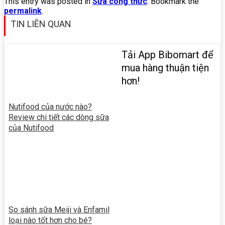
This entry was posted in
Sữa công thức
. Bookmark the
permalink
.
TIN LIÊN QUAN
Tải App Bibomart để
mua hàng thuận tiện
hơn!
Nutifood của nước nào?
Review chi tiết các dòng sữa
của Nutifood
So sánh sữa Meiji và Enfamil
loại nào tốt hơn cho bé?