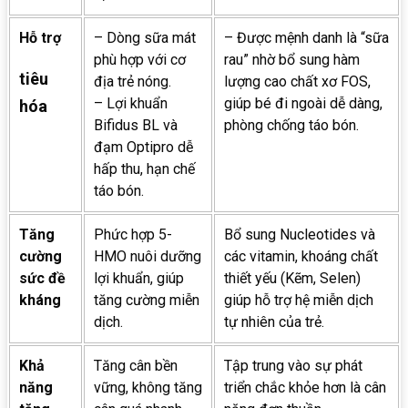
Hỗ trợ
– Dòng sữa mát
– Được mệnh danh là “sữa
phù hợp với cơ
rau” nhờ bổ sung hàm
tiêu
địa trẻ nóng.
lượng cao chất xơ FOS,
– Lợi khuẩn
giúp bé đi ngoài dễ dàng,
hóa
Bifidus BL và
phòng chống táo bón.
đạm Optipro dễ
hấp thu, hạn chế
táo bón.
Tăng
Phức hợp 5-
Bổ sung Nucleotides và
cường
HMO nuôi dưỡng
các vitamin, khoáng chất
sức đề
lợi khuẩn, giúp
thiết yếu (Kẽm, Selen)
kháng
tăng cường miễn
giúp hỗ trợ hệ miễn dịch
dịch.
tự nhiên của trẻ.
Khả
Tăng cân bền
Tập trung vào sự phát
năng
vững, không tăng
triển chắc khỏe hơn là cân