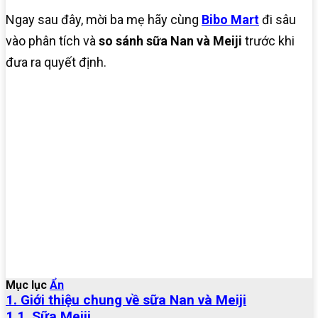
Ngay sau đây, mời ba mẹ hãy cùng
Bibo Mart
đi sâu
vào phân tích và
so sánh sữa Nan và Meiji
trước khi
đưa ra quyết định.
Mục lục
Ẩn
1. Giới thiệu chung về sữa Nan và Meiji
1.1. Sữa Meiji