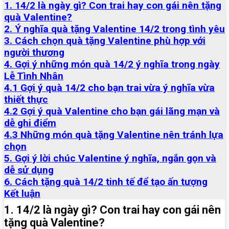
1. 14/2 là ngày gì? Con trai hay con gái nên tặng
quà Valentine?
2. Ý nghĩa quà tặng Valentine 14/2 trong tình yêu
3. Cách chọn quà tặng Valentine phù hợp với
người thương
4. Gợi ý những món quà 14/2 ý nghĩa trong ngày
Lễ Tình Nhân
4.1 Gợi ý quà 14/2 cho bạn trai vừa ý nghĩa vừa
thiết thực
4.2 Gợi ý quà Valentine cho bạn gái lãng mạn và
dễ ghi điểm
4.3 Những món quà tặng Valentine nên tránh lựa
chọn
5. Gợi ý lời chúc Valentine ý nghĩa, ngắn gọn và
dễ sử dụng
6. Cách tặng quà 14/2 tinh tế để tạo ấn tượng
Kết luận
1. 14/2 là ngày gì? Con trai hay con gái nên
tặng quà Valentine?