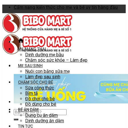
Skip
Cẩm nang kiến thức cho mẹ và bé uy tín hàng đầu
to
content
MẸ MANG THAI
Dinh dưỡng mẹ bầu
Chăm sóc sức khỏe – Làm đẹp
MẸ SAU SINH
Nuôi con bằng sữa mẹ
Làm đẹp sau sinh
CHĂM SÓC CHO BÉ
Sữa công thức
Bỉm tã
Đồ chơi cho bé
Đồ dùng cho bé
BÉ ĂN DẶM
Dụng cụ ăn dặm
Dinh dưỡng ăn dặm
TIN TỨC