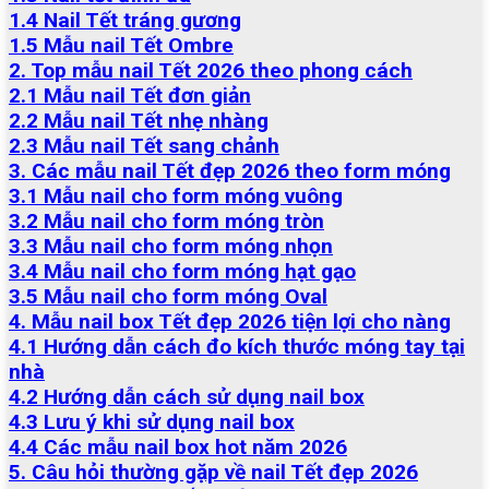
1.4 Nail Tết tráng gương
1.5 Mẫu nail Tết Ombre
2. Top mẫu nail Tết 2026 theo phong cách
2.1 Mẫu nail Tết đơn giản
2.2 Mẫu nail Tết nhẹ nhàng
2.3 Mẫu nail Tết sang chảnh
3. Các mẫu nail Tết đẹp 2026 theo form móng
3.1 Mẫu nail cho form móng vuông
3.2 Mẫu nail cho form móng tròn
3.3 Mẫu nail cho form móng nhọn
3.4 Mẫu nail cho form móng hạt gạo
3.5 Mẫu nail cho form móng Oval
4. Mẫu nail box Tết đẹp 2026 tiện lợi cho nàng
4.1 Hướng dẫn cách đo kích thước móng tay tại
nhà
4.2 Hướng dẫn cách sử dụng nail box
4.3 Lưu ý khi sử dụng nail box
4.4 Các mẫu nail box hot năm 2026
5. Câu hỏi thường gặp về nail Tết đẹp 2026