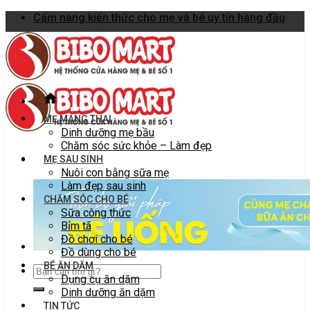
Skip
Cẩm nang kiến thức cho mẹ và bé uy tín hàng đầu
to
content
MẸ MANG THAI
Dinh dưỡng mẹ bầu
Chăm sóc sức khỏe – Làm đẹp
MẸ SAU SINH
Nuôi con bằng sữa mẹ
Làm đẹp sau sinh
CHĂM SÓC CHO BÉ
Sữa công thức
Bỉm tã
Đồ chơi cho bé
Đồ dùng cho bé
BÉ ĂN DẶM
Dụng cụ ăn dặm
Dinh dưỡng ăn dặm
TIN TỨC