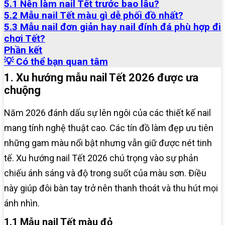
5.1 Nên làm nail Tết trước bao lâu?
5.2 Mẫu nail Tết màu gì dễ phối đồ nhất?
5.3 Mẫu nail đơn giản hay nail đính đá phù hợp đi
chơi Tết?
Phần kết
💡 Có thể bạn quan tâm
1. Xu hướng mẫu nail Tết 2026 được ưa
chuộng
Năm 2026 đánh dấu sự lên ngôi của các thiết kế nail
mang tính nghệ thuật cao. Các tín đồ làm đẹp ưu tiên
những gam màu nổi bật nhưng vẫn giữ được nét tinh
tế. Xu hướng nail Tết 2026 chú trọng vào sự phản
chiếu ánh sáng và độ trong suốt của màu sơn. Điều
này giúp đôi bàn tay trở nên thanh thoát và thu hút mọi
ánh nhìn.
1.1 Mẫu nail Tết màu đỏ