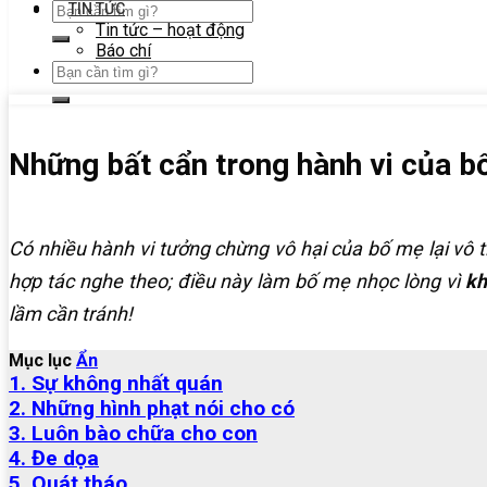
TIN TỨC
Tin tức – hoạt động
Báo chí
Những bất cẩn trong hành vi của b
Có nhiều hành vi tưởng chừng vô hại của bố mẹ lại vô 
hợp tác nghe theo; điều này làm bố mẹ nhọc lòng vì
kh
lầm cần tránh!
Mục lục
Ẩn
1. Sự không nhất quán
2. Những hình phạt nói cho có
3. Luôn bào chữa cho con
4. Đe dọa
5. Quát tháo