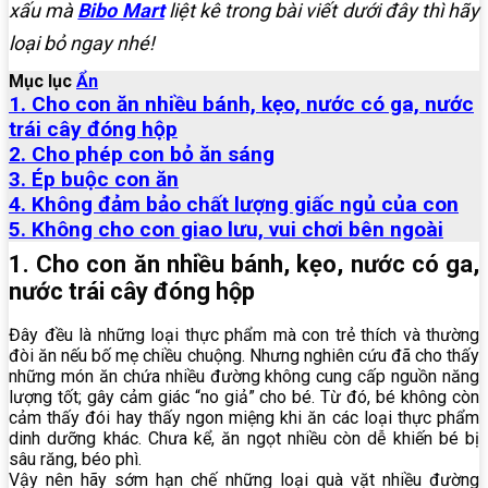
xấu mà
Bibo Mart
liệt kê trong bài viết dưới đây thì hãy
loại bỏ ngay nhé!
Mục lục
Ẩn
1. Cho con ăn nhiều bánh, kẹo, nước có ga, nước
trái cây đóng hộp
2. Cho phép con bỏ ăn sáng
3. Ép buộc con ăn
4. Không đảm bảo chất lượng giấc ngủ của con
5. Không cho con giao lưu, vui chơi bên ngoài
1. Cho con ăn nhiều bánh, kẹo, nước có ga,
nước trái cây đóng hộp
Đây đều là những loại thực phẩm mà con trẻ thích và thường
đòi ăn nếu bố mẹ chiều chuộng. Nhưng nghiên cứu đã cho thấy
những món ăn chứa nhiều đường không cung cấp nguồn năng
lượng tốt; gây cảm giác “no giả” cho bé. Từ đó, bé không còn
cảm thấy đói hay thấy ngon miệng khi ăn các loại thực phẩm
dinh dưỡng khác. Chưa kể, ăn ngọt nhiều còn dễ khiến bé bị
sâu răng, béo phì.
Vậy nên hãy sớm hạn chế những loại quà vặt nhiều đường