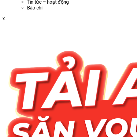
Tin tức – hoạt động
Báo chí
x