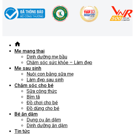
Mẹ mang thai
Dinh dưỡng mẹ bầu
Chăm sóc sức khỏe – Làm đẹp
Mẹ sau sinh
Nuôi con bằng sữa mẹ
Làm đẹp sau sinh
Chăm sóc cho bé
Sữa công thức
Bỉm tã
Đồ chơi cho bé
Đồ dùng cho bé
Bé ăn dặm
Dụng cụ ăn dặm
Dinh dưỡng ăn dặm
Tin tức