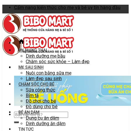
Skip
Cẩm nang kiến thức cho mẹ và bé uy tín hàng đầu
to
content
MẸ MANG THAI
Dinh dưỡng mẹ bầu
Chăm sóc sức khỏe – Làm đẹp
MẸ SAU SINH
Nuôi con bằng sữa mẹ
Làm đẹp sau sinh
CHĂM SÓC CHO BÉ
Sữa công thức
Bỉm tã
Đồ chơi cho bé
Đồ dùng cho bé
BÉ ĂN DẶM
Dụng cụ ăn dặm
Dinh dưỡng ăn dặm
TIN TỨC