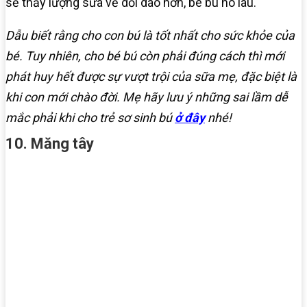
sẽ thấy lượng sữa về dồi dào hơn, bé bú no lâu.
Dẫu biết rằng cho con bú là tốt nhất cho sức khỏe của
bé. Tuy nhiên, cho bé bú còn phải đúng cách thì mới
phát huy hết được sự vượt trội của sữa mẹ, đặc biệt là
khi con mới chào đời. Mẹ hãy lưu ý những sai lầm dễ
mắc phải khi cho trẻ sơ sinh bú
ở đây
nhé!
10. Măng tây