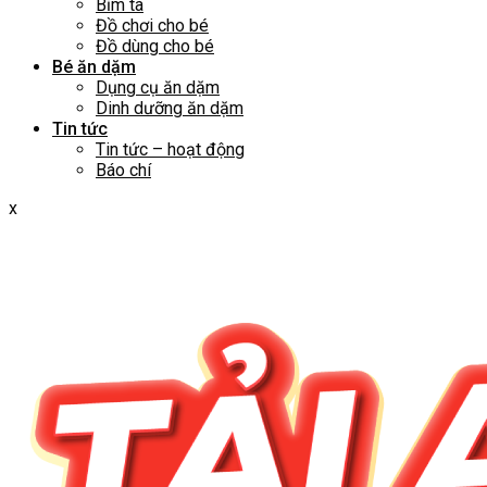
Bỉm tã
Đồ chơi cho bé
Đồ dùng cho bé
Bé ăn dặm
Dụng cụ ăn dặm
Dinh dưỡng ăn dặm
Tin tức
Tin tức – hoạt động
Báo chí
x