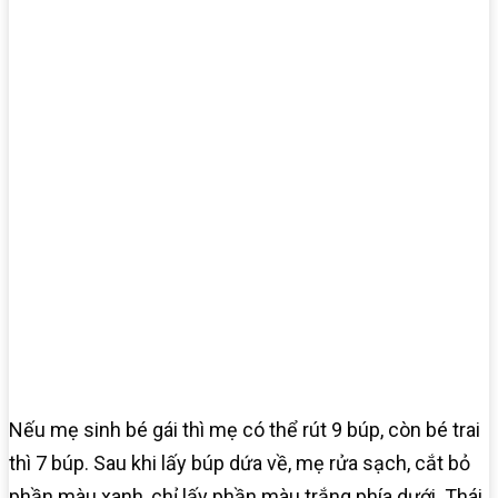
Nếu mẹ sinh bé gái thì mẹ có thể rút 9 búp, còn bé trai
thì 7 búp. Sau khi lấy búp dứa về, mẹ rửa sạch, cắt bỏ
phần màu xanh, chỉ lấy phần màu trắng phía dưới. Thái