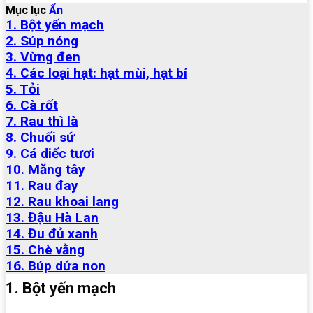
Mục lục
Ẩn
1. Bột yến mạch
2. Súp nóng
3. Vừng đen
4. Các loại hạt: hạt mùi, hạt bí
5. Tỏi
6. Cà rốt
7. Rau thì là
8. Chuối sứ
9. Cá diếc tươi
10. Măng tây
11. Rau đay
12. Rau khoai lang
13. Đậu Hà Lan
14. Đu đủ xanh
15. Chè vằng
16. Búp dứa non
1. Bột yến mạch