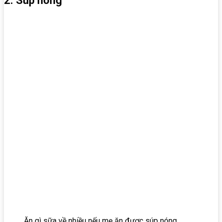
2. Súp nóng
Ăn gì sữa về nhiều nếu mẹ ăn được súp nóng