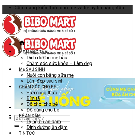
Skip
Cẩm nang kiến thức cho mẹ và bé uy tín hàng đầu
to
content
MẸ MANG THAI
Dinh dưỡng mẹ bầu
Chăm sóc sức khỏe – Làm đẹp
MẸ SAU SINH
Nuôi con bằng sữa mẹ
Làm đẹp sau sinh
CHĂM SÓC CHO BÉ
Sữa công thức
Bỉm tã
Đồ chơi cho bé
Đồ dùng cho bé
BÉ ĂN DẶM
Dụng cụ ăn dặm
Dinh dưỡng ăn dặm
TIN TỨC