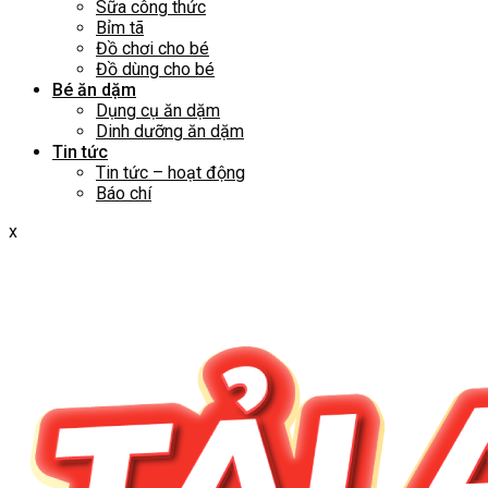
Sữa công thức
Bỉm tã
Đồ chơi cho bé
Đồ dùng cho bé
Bé ăn dặm
Dụng cụ ăn dặm
Dinh dưỡng ăn dặm
Tin tức
Tin tức – hoạt động
Báo chí
x