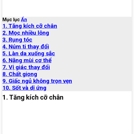
Mục lục
Ẩn
1. Tăng kích cỡ chân
2. Mọc nhiều lông
3. Rụng tóc
4. Núm ti thay đổi
5. Làn da xuống sắc
6. Nặng mùi cơ thể
7. Vị giác thay đổi
8. Chất giọng
9. Giấc ngủ không trọn vẹn
10. Sốt và dị ứng
1. Tăng kích cỡ chân