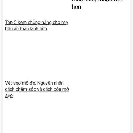
hơn!
Top 5 kem chống nắng cho mẹ
bầu an toàn lành tính
Vết sẹo mổ đẻ: Nguyên nhân,
cách chăm sóc và cách xóa mờ
sẹo