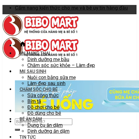
Skip
Cẩm nang kiến thức cho mẹ và bé uy tín hàng đầu
to
content
MẸ MANG THAI
Dinh dưỡng mẹ bầu
Chăm sóc sức khỏe – Làm đẹp
MẸ SAU SINH
Nuôi con bằng sữa mẹ
Làm đẹp sau sinh
CHĂM SÓC CHO BÉ
Sữa công thức
Bỉm tã
Đồ chơi cho bé
Đồ dùng cho bé
BÉ ĂN DẶM
Dụng cụ ăn dặm
Dinh dưỡng ăn dặm
TIN TỨC