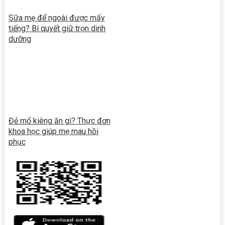
Sữa mẹ để ngoài được mấy
tiếng? Bí quyết giữ trọn dinh
dưỡng
Đẻ mổ kiêng ăn gì? Thực đơn
khoa học giúp mẹ mau hồi
phục