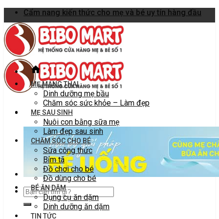
Skip
Cẩm nang kiến thức cho mẹ và bé uy tín hàng đầu
to
content
MẸ MANG THAI
Dinh dưỡng mẹ bầu
Chăm sóc sức khỏe – Làm đẹp
MẸ SAU SINH
Nuôi con bằng sữa mẹ
Làm đẹp sau sinh
CHĂM SÓC CHO BÉ
Sữa công thức
Bỉm tã
Đồ chơi cho bé
Đồ dùng cho bé
BÉ ĂN DẶM
Dụng cụ ăn dặm
Dinh dưỡng ăn dặm
TIN TỨC