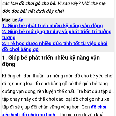
các loại
đồ chơi gỗ cho bé
. Vì sao vậy? Mời cha mẹ
đón đọc bài viết dưới đây nhé!
Mục lục
Ẩn
1. Giúp bé phát triển nhiều kỹ năng vận động
2. Giúp bé mở rộng tư duy và phát triển trí tưởng
tượng
3. Trẻ học được nhiều đức tính tốt từ việc chơi
đồ chơi bằng gỗ
1. Giúp bé phát triển nhiều kỹ năng vận
động
Không chỉ đơn thuần là những món đồ cho bé yêu chơi
đùa; những loại đồ chơi bằng gỗ có thể giúp bé tăng
cường vận động, rèn luyện thể chất. Trẻ bắt đầu tập đi,
tập chạy nhảy có thể chơi các loại đồ chơi gỗ như xe
tập đi sẽ giúp đôi chân vững vàng hơn. Còn
đồ chơi
xếp hình
,
đồ chơi mô hình
,… thì giúp rèn luyện khả