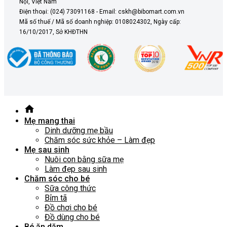
Nội, Việt Nam
Điện thoại: (024) 73091168 - Email: cskh@bibomart.com.vn
Mã số thuế / Mã số doanh nghiệp: 0108024302, Ngày cấp:
16/10/2017, Sở KHĐTHN
Mẹ mang thai
Dinh dưỡng mẹ bầu
Chăm sóc sức khỏe – Làm đẹp
Mẹ sau sinh
Nuôi con bằng sữa mẹ
Làm đẹp sau sinh
Chăm sóc cho bé
Sữa công thức
Bỉm tã
Đồ chơi cho bé
Đồ dùng cho bé
Bé ăn dặm