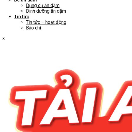
Dụng cụ ăn dặm
Dinh dưỡng ăn dặm
Tin tức
Tin tức – hoạt động
Báo chí
x