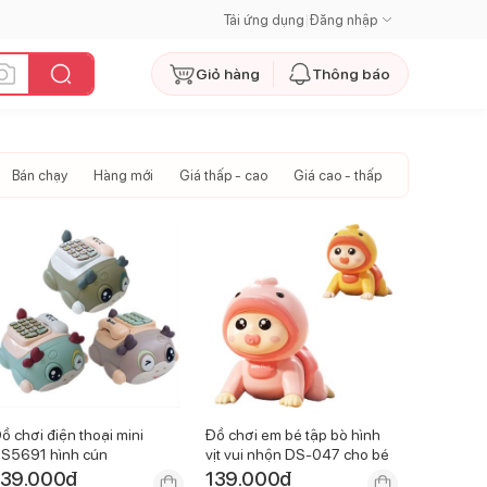
Tải ứng dụng
|
Đăng nhập
Giỏ hàng
Thông báo
Bán chạy
Hàng mới
Giá thấp - cao
Giá cao - thấp
ồ chơi điện thoại mini
Đồ chơi em bé tập bò hình
S5691 hình cún
vịt vui nhộn DS-047 cho bé
139.000
đ
139.000
đ