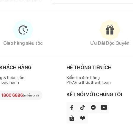
robot, máy bay, tàu thủy
nh, siêu anh hùng, nhân vật lịch sử
phố, lâu đài, nhà cửa.
Giao hàng siêu tốc
Ưu Đãi Độc Quyền
 KHÁCH HÀNG
HỆ THỐNG TIỆN ÍCH
g & hoàn tiền
Kiểm tra đơn hàng
h bảo hành
Phương thức thanh toán
KẾT NỐI VỚI CHÚNG TÔI
e
1800 6886
(miễn phí)