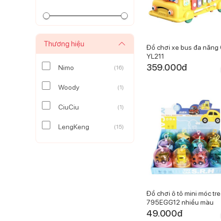
Thương hiệu
Đồ chơi xe bus đa năng 
YL211
359.000
đ
Nimo
(
16
)
Woody
(
1
)
CiuCiu
(
1
)
LengKeng
(
15
)
Đồ chơi ô tô mini móc tr
795EGG12 nhiều màu
49.000
đ