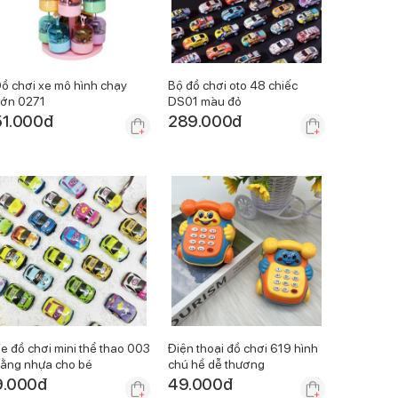
ồ chơi xe mô hình chạy
Bộ đồ chơi oto 48 chiếc
rớn 0271
DS01 màu đỏ
51.000
đ
289.000
đ
e đồ chơi mini thể thao 003
Điện thoại đồ chơi 619 hình
ằng nhựa cho bé
chú hề dễ thương
9.000
đ
49.000
đ