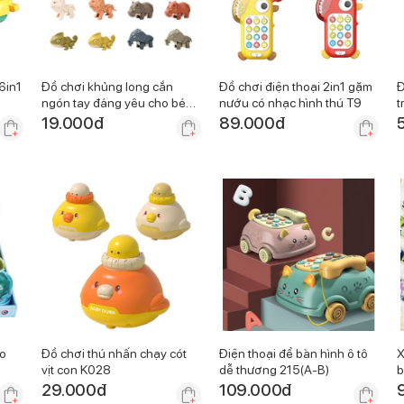
6in1
Đồ chơi khủng long cắn
Đồ chơi điện thoại 2in1 gặm
Đ
ngón tay đáng yêu cho bé
nướu có nhạc hình thú T9
t
L3
19.000
đ
89.000
đ
eo
Đồ chơi thú nhấn chạy cót
Điện thoại để bàn hình ô tô
X
vịt con K028
dễ thương 215(A-B)
b
29.000
đ
109.000
đ