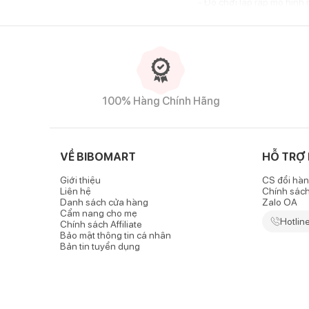
- Đồ chơi lắp ráp mô hình 
- Mô hình nhân vật hoạt hì
- Mô hình kiến trúc: thành 
100% Hàng Chính Hãng
VỀ BIBOMART
HỖ TRỢ
Giới thiệu
CS đổi hàn
Liên hệ
Chính sác
Danh sách cửa hàng
Zalo OA
Cẩm nang cho mẹ
Hotlin
Chính sách Affiliate
Bảo mật thông tin cá nhân
Bản tin tuyển dụng