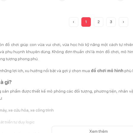
‹
1
2
3
›
n đồ chơi giúp con vừa vui chơi, vừa học hỏi kỹ năng một cách tự nhi
à phụ huynh khuyên dùng. Không đơn thuần chỉ là món đồ chơi, mô hình 
tưởng tượng phong phú.
hững lợi ích, xu hướng nổi bật và gợi ý chọn mua
đồ chơi mô hình
phù h
à gì?
 sản phẩm được thiết kế mô phỏng các đối tượng, phương tiện, nhân vật
ư:
 máy, xe cứu hỏa, xe công trình
át triển tư duy logic
Xem thêm