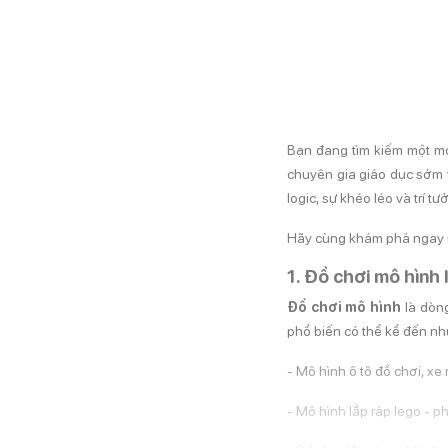
Bạn đang tìm kiếm một mó
chuyên gia giáo dục sớm v
logic, sự khéo léo và trí 
Hãy cùng khám phá ngay n
1. Đồ chơi mô hình l
Đồ chơi mô hình
là dòng
phổ biến có thể kể đến nh
- Mô hình ô tô đồ chơi, xe
- Mô hình lắp ráp lego - ph