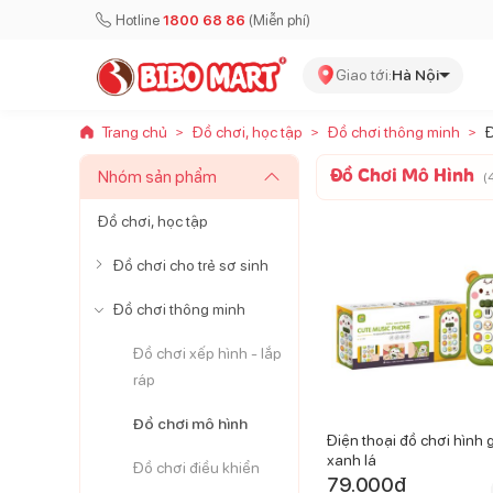
Hotline
1800 68 86
(Miễn phí)
Giao tới:
Hà Nội
Trang chủ
Đồ chơi, học tập
Đồ chơi thông minh
Đ
>
>
>
Đồ Chơi Mô Hình
Nhóm sản phẩm
(
Đồ chơi, học tập
Đồ chơi cho trẻ sơ sinh
Đồ chơi thông minh
Đồ chơi xếp hình - lắp
ráp
Đồ chơi mô hình
Điện thoại đồ chơi hình 
xanh lá
Đồ chơi điều khiển
79.000
đ