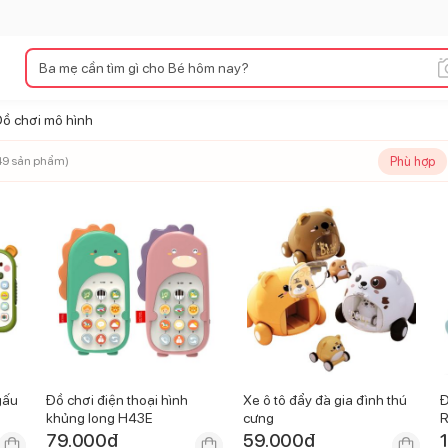
ồ chơi mô hình
Phù hợp
49
sản phẩm)
gấu
Đồ chơi điện thoại hình
Xe ô tô đẩy đà gia đình thú
Đ
khủng long H43E
cưng
R
79.000
đ
59.000
đ