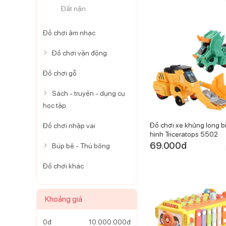
Đất nặn
Đồ chơi âm nhạc
Đồ chơi vận động
Đồ chơi gỗ
Sách - truyện - dụng cụ
học tập
Đồ chơi xe khủng long b
Đồ chơi nhập vai
hình Triceratops 5502
69.000
đ
Búp bê - Thú bông
Đồ chơi khác
Khoảng giá
0
đ
10.000.000
đ