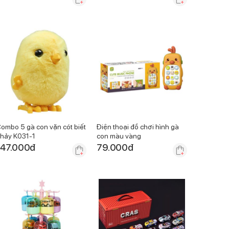
ombo 5 gà con vặn cót biết
Điện thoại đồ chơi hình gà
hảy K031-1
con màu vàng
147.000
đ
79.000
đ