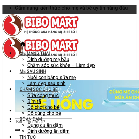
Skip
Cẩm nang kiến thức cho mẹ và bé uy tín hàng đầu
to
content
MẸ MANG THAI
Dinh dưỡng mẹ bầu
Chăm sóc sức khỏe – Làm đẹp
MẸ SAU SINH
Nuôi con bằng sữa mẹ
Làm đẹp sau sinh
CHĂM SÓC CHO BÉ
Sữa công thức
Bỉm tã
Đồ chơi cho bé
Đồ dùng cho bé
BÉ ĂN DẶM
Dụng cụ ăn dặm
Dinh dưỡng ăn dặm
TIN TỨC