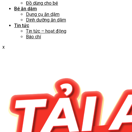
Đồ dùng cho bé
Bé ăn dặm
Dụng cụ ăn dặm
Dinh dưỡng ăn dặm
Tin tức
Tin tức – hoạt động
Báo chí
x