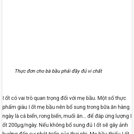
Thực đơn cho bà bầu phải đầy đủ vi chất
I ốt có vai trò quan trọng đối với mẹ bầu. Một số thực
phẩm giàu I ốt mẹ bầu nên bổ sung trong bữa ăn hàng
ngày là cá biển, rong biển, muối ăn… để đáp ứng lượng I
ốt 200μg/ngày. Nếu không bổ sung đủ I ốt sẽ gây ảnh
hưởng đến sự phát triển của thai nhi. Mẹ bầu thiếu I ốt