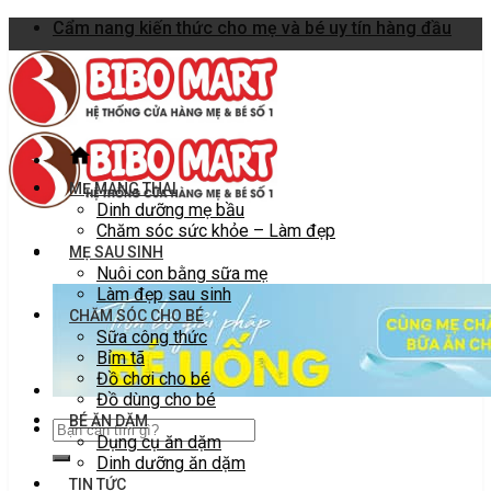
Skip
Cẩm nang kiến thức cho mẹ và bé uy tín hàng đầu
to
content
MẸ MANG THAI
Dinh dưỡng mẹ bầu
Chăm sóc sức khỏe – Làm đẹp
MẸ SAU SINH
Nuôi con bằng sữa mẹ
Làm đẹp sau sinh
CHĂM SÓC CHO BÉ
Sữa công thức
Bỉm tã
Đồ chơi cho bé
Đồ dùng cho bé
BÉ ĂN DẶM
Dụng cụ ăn dặm
Dinh dưỡng ăn dặm
TIN TỨC