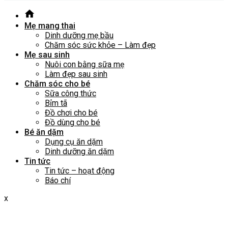
Mẹ mang thai
Dinh dưỡng mẹ bầu
Chăm sóc sức khỏe – Làm đẹp
Mẹ sau sinh
Nuôi con bằng sữa mẹ
Làm đẹp sau sinh
Chăm sóc cho bé
Sữa công thức
Bỉm tã
Đồ chơi cho bé
Đồ dùng cho bé
Bé ăn dặm
Dụng cụ ăn dặm
Dinh dưỡng ăn dặm
Tin tức
Tin tức – hoạt động
Báo chí
x