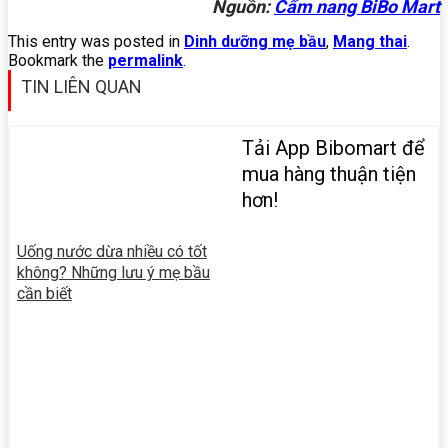
Nguồn:
Cẩm nang BiBo Mart
This entry was posted in
Dinh dưỡng mẹ bầu
,
Mang thai
.
Bookmark the
permalink
.
TIN LIÊN QUAN
Tải App Bibomart để
mua hàng thuận tiện
hơn!
Uống nước dừa nhiều có tốt
không? Những lưu ý mẹ bầu
cần biết