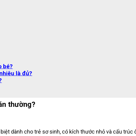
o bé?
nhiêu là đủ?
?
hăn thường?
biệt dành cho trẻ sơ sinh, có kích thước nhỏ và cấu trúc 