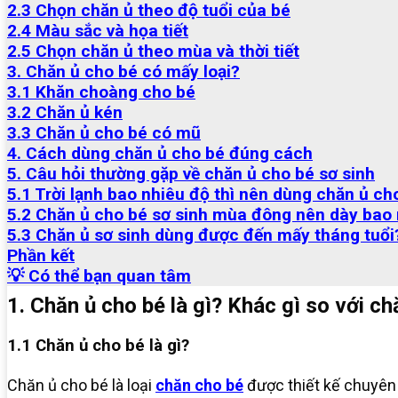
2.3 Chọn chăn ủ theo độ tuổi của bé
2.4 Màu sắc và họa tiết
2.5 Chọn chăn ủ theo mùa và thời tiết
3. Chăn ủ cho bé có mấy loại?
3.1 Khăn choàng cho bé
3.2 Chăn ủ kén
3.3 Chăn ủ cho bé có mũ
4. Cách dùng chăn ủ cho bé đúng cách
5. Câu hỏi thường gặp về chăn ủ cho bé sơ sinh
5.1 Trời lạnh bao nhiêu độ thì nên dùng chăn ủ ch
5.2 Chăn ủ cho bé sơ sinh mùa đông nên dày bao 
5.3 Chăn ủ sơ sinh dùng được đến mấy tháng tuổi
Phần kết
💡 Có thể bạn quan tâm
1. Chăn ủ cho bé là gì? Khác gì so với c
1.1 Chăn ủ cho bé là gì?
Chăn ủ cho bé là loại
chăn cho bé
được thiết kế chuyên 