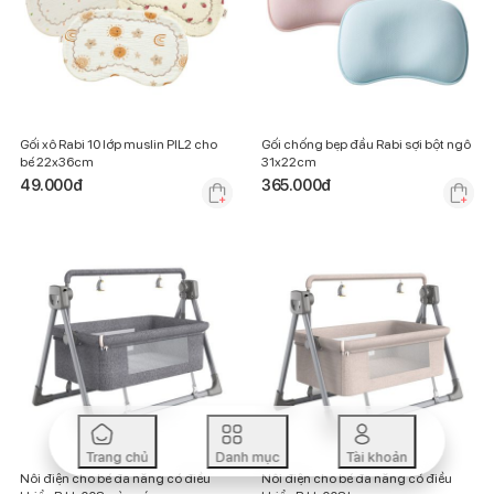
Gối xô Rabi 10 lớp muslin PIL2 cho
Gối chống bẹp đầu Rabi sợi bột ngô
bé 22x36cm
31x22cm
49.000
đ
365.000
đ
Trang chủ
Danh mục
Tài khoản
Nôi điện cho bé đa năng có điều
Nôi điện cho bé đa năng có điều