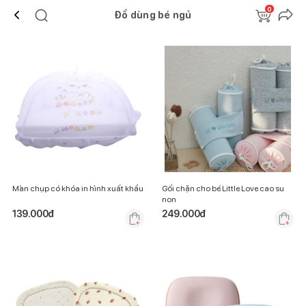
0
Đồ dùng bé ngủ
Màn chụp có khóa in hình xuất khẩu
Gối chặn cho bé Little Love cao su
non
139.000
đ
249.000
đ