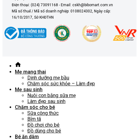
Điện thoại: (024) 73091168 - Email: cskh@bibomart.com.vn
Mã số thuế / Mã số doanh nghiệp: 0108024302, Ngày cấp:
16/10/2017, Sở KHĐTHN
Mẹ mang thai
Dinh dưỡng mẹ bầu
Chăm sóc sức khỏe – Làm đẹp
Mẹ sau sinh
Nuôi con bằng sữa mẹ
Làm đẹp sau sinh
Chăm sóc cho bé
Sữa công thức
Bỉm tã
Đồ chơi cho bé
Đồ dùng cho bé
Bé ăn dặm