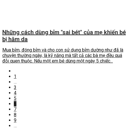
Những cách dùng bỉm "sai bét" của mẹ khiến bé
bị hăm da
Mua bỉm, đóng bỉm và cho con sử dụng bỉm dường như đã là
chuyện thường ngày, là kỹ năng mà tất cả các bà mẹ đều quá
đỗi quen thuộc. Nếu một em bé dùng một ngày 5 chiếc...
1
…
3
4
5
6
7
8
9
…