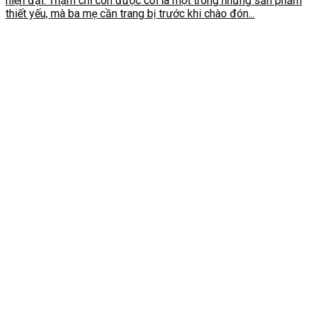
hiện đại. Thậm chí còn được coi là một trong những sản phẩm
thiết yếu, mà ba mẹ cần trang bị trước khi chào đón...