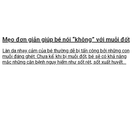
Mẹo đơn giản giúp bé nói “không” với muỗi đốt
Làn da nhạy cảm của bé thường dễ bị tấn công bởi những con
muỗi đáng ghét. Chưa kể, khi bị muỗi đốt, bé sẽ có khả năng
mắc những căn bệnh nguy hiểm như sốt rét, sốt xuất huyết....