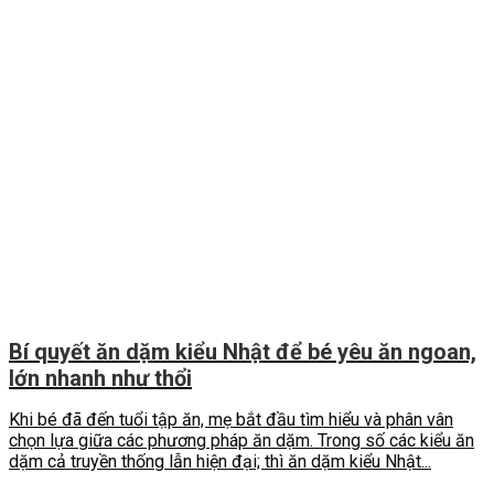
Bí quyết ăn dặm kiểu Nhật để bé yêu ăn ngoan,
lớn nhanh như thổi
Khi bé đã đến tuổi tập ăn, mẹ bắt đầu tìm hiểu và phân vân
chọn lựa giữa các phương pháp ăn dặm. Trong số các kiểu ăn
dặm cả truyền thống lẫn hiện đại; thì ăn dặm kiểu Nhật...