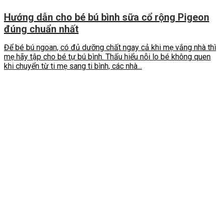
Hướng dẫn cho bé bú bình sữa cổ rộng Pigeon
đúng chuẩn nhất
Để bé bú ngoan, có đủ dưỡng chất ngay cả khi mẹ vắng nhà thì
mẹ hãy tập cho bé tự bú bình. Thấu hiểu nỗi lo bé không quen
khi chuyển từ ti mẹ sang ti bình, các nhà...