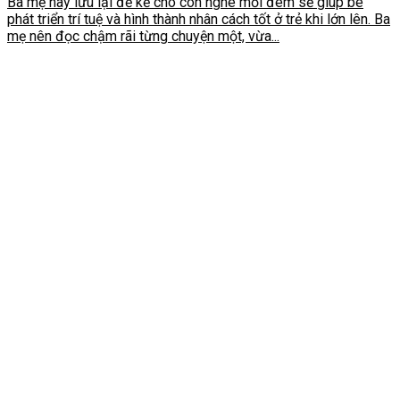
Ba mẹ hãy lưu lại để kể cho con nghe mỗi đêm sẽ giúp bé
phát triển trí tuệ và hình thành nhân cách tốt ở trẻ khi lớn lên. Ba
mẹ nên đọc chậm rãi từng chuyện một, vừa...