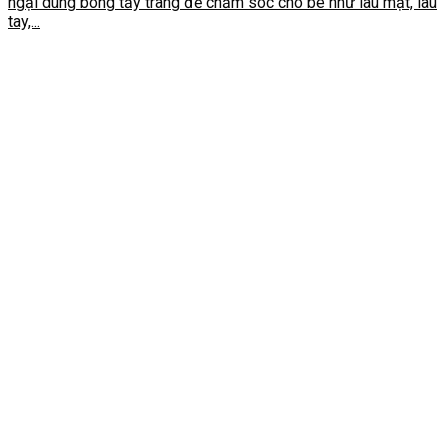
ngại dùng bông tẩy trang để chăm sóc cho bé như lau mặt, lau
tay,...