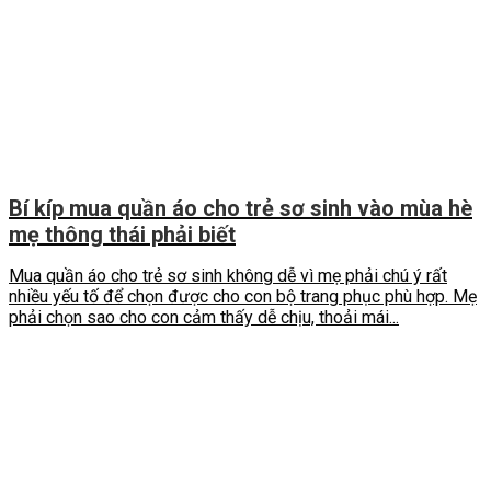
Bí kíp mua quần áo cho trẻ sơ sinh vào mùa hè
mẹ thông thái phải biết
Mua quần áo cho trẻ sơ sinh không dễ vì mẹ phải chú ý rất
nhiều yếu tố để chọn được cho con bộ trang phục phù hợp. Mẹ
phải chọn sao cho con cảm thấy dễ chịu, thoải mái...