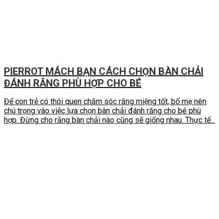
PIERROT MÁCH BẠN CÁCH CHỌN BÀN CHẢI
ĐÁNH RĂNG PHÙ HỢP CHO BÉ
Để con trẻ có thói quen chăm sóc răng miệng tốt, bố mẹ nên
chú trọng vào việc lựa chọn bàn chải đánh răng cho bé phù
hợp. Đừng cho rằng bàn chải nào cũng sẽ giống nhau. Thực tế...