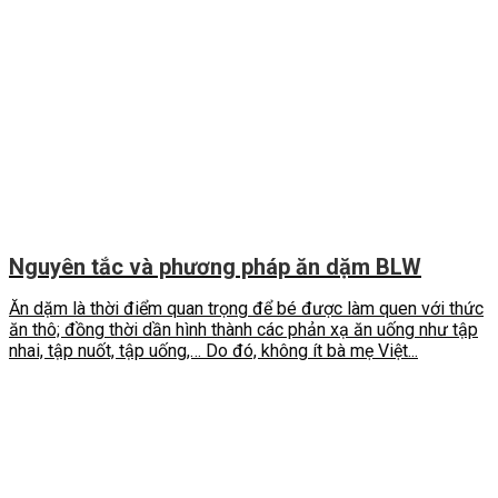
Nguyên tắc và phương pháp ăn dặm BLW
Ăn dặm là thời điểm quan trọng để bé được làm quen với thức
ăn thô; đồng thời dần hình thành các phản xạ ăn uống như tập
nhai, tập nuốt, tập uống,… Do đó, không ít bà mẹ Việt...