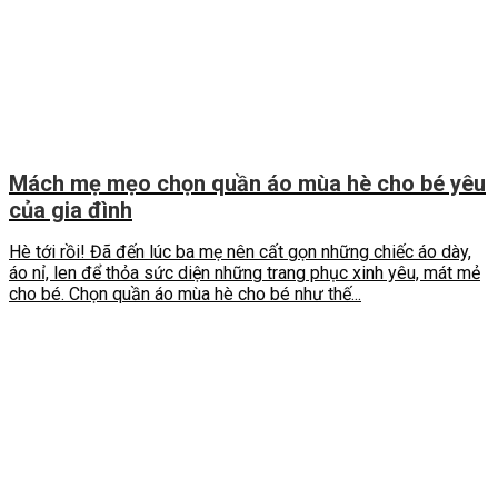
Mách mẹ mẹo chọn quần áo mùa hè cho bé yêu
của gia đình
Hè tới rồi! Đã đến lúc ba mẹ nên cất gọn những chiếc áo dày,
áo nỉ, len để thỏa sức diện những trang phục xinh yêu, mát mẻ
cho bé. Chọn quần áo mùa hè cho bé như thế...