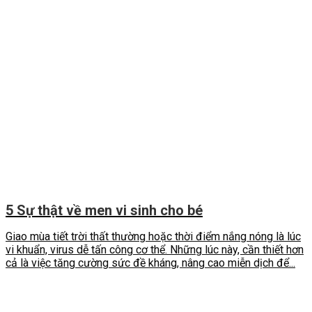
5 Sự thật về men vi sinh cho bé
Giao mùa tiết trời thất thường hoặc thời điểm nắng nóng là lúc
vi khuẩn, virus dễ tấn công cơ thể. Những lúc này, cần thiết hơn
cả là việc tăng cường sức đề kháng, nâng cao miễn dịch để...