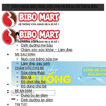
Skip
Cẩm nang kiến thức cho mẹ và bé uy tín hàng đầu
to
content
MẸ MANG THAI
Dinh dưỡng mẹ bầu
Chăm sóc sức khỏe – Làm đẹp
MẸ SAU SINH
Nuôi con bằng sữa mẹ
Làm đẹp sau sinh
CHĂM SÓC CHO BÉ
Sữa công thức
Bỉm tã
Đồ chơi cho bé
Đồ dùng cho bé
BÉ ĂN DẶM
Dụng cụ ăn dặm
Dinh dưỡng ăn dặm
TIN TỨC