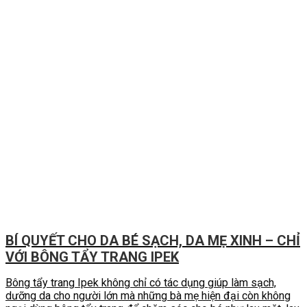
BÍ QUYẾT CHO DA BÉ SẠCH, DA MẸ XINH – CHỈ
VỚI BÔNG TẨY TRANG IPEK
Bông tẩy trang Ipek không chỉ có tác dụng giúp làm sạch,
dưỡng da cho người lớn mà những bà mẹ hiện đại còn không